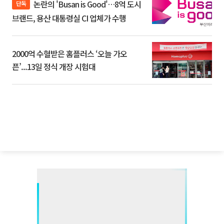
논란의 'Busan is Good'…8억 도시
단독
브랜드, 용산 대통령실 CI 업체가 수행
2000억 수혈받은 홈플러스 ‘오늘 가오
픈’...13일 정식 개장 시험대