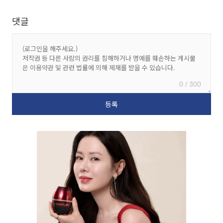
댓글
0 / 300