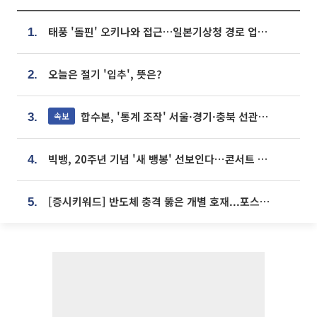
태풍 '돌핀' 오키나와 접근…일본기상청 경로 업데이트
1.
오늘은 절기 '입추', 뜻은?
2.
합수본, '통계 조작' 서울·경기·충북 선관위 등 추가 압수수색
속보
3.
빅뱅, 20주년 기념 '새 뱅봉' 선보인다⋯콘서트 앞두고 팝업 개최
4.
[증시키워드] 반도체 충격 뚫은 개별 호재...포스코퓨처엠·에코프로·한화솔루션 '눈길'
5.