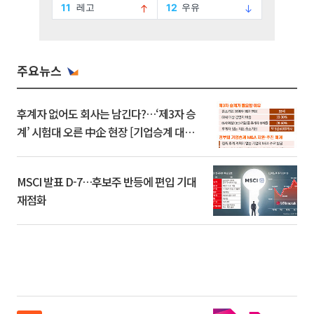
주요뉴스
후계자 없어도 회사는 남긴다?…‘제3자 승
계’ 시험대 오른 中企 현장 [기업승계 대전
환]
MSCI 발표 D-7…후보주 반등에 편입 기대
재점화