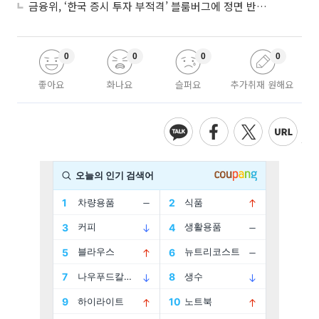
금융위, ‘한국 증시 투자 부적격’ 블룸버그에 정면 반박…“근거 불분명”
0
0
0
0
좋아요
화나요
슬퍼요
추가취재 원해요