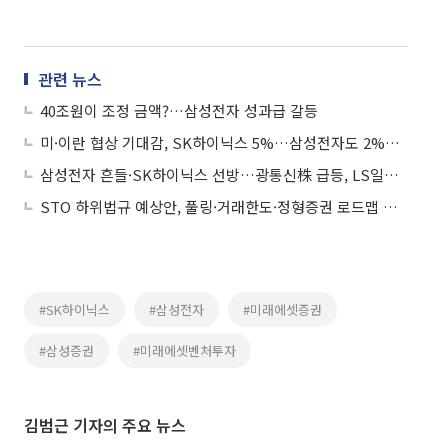
관련 뉴스
40조원이 조정 금액?…삼성전자 성과급 갈등
미·이란 협상 기대감, SK하이닉스 5%…삼성전자도 2%대 상승
삼성전자 흔들·SK하이닉스 선방…광통신株 급등, LS일렉트릭 강세
STO 하위법규 예상안, 풀링·거래한도·정형증권 로드맵 제시
#SK하이닉스
#삼성전자
#미래에셋증권
#삼성증권
#미래에셋벤처투자
김범근 기자의 주요 뉴스