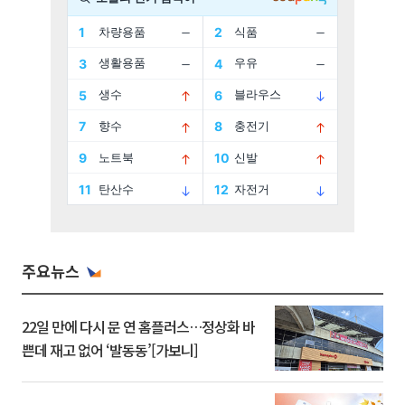
주요뉴스
22일 만에 다시 문 연 홈플러스…정상화 바
쁜데 재고 없어 ‘발동동’[가보니]