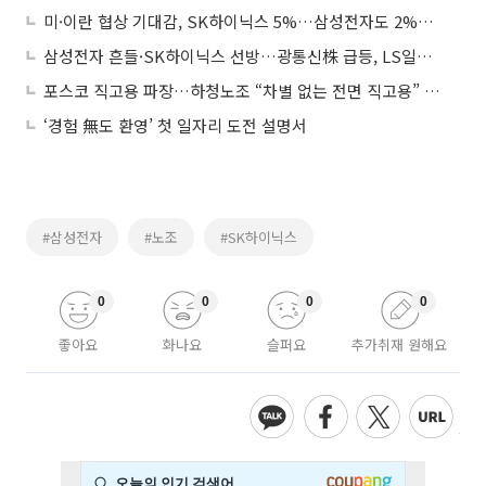
미·이란 협상 기대감, SK하이닉스 5%…삼성전자도 2%대 상승
삼성전자 흔들·SK하이닉스 선방…광통신株 급등, LS일렉트릭 강세
포스코 직고용 파장…하청노조 “차별 없는 전면 직고용” 요구
‘경험 無도 환영’ 첫 일자리 도전 설명서
#삼성전자
#노조
#SK하이닉스
0
0
0
0
좋아요
화나요
슬퍼요
추가취재 원해요