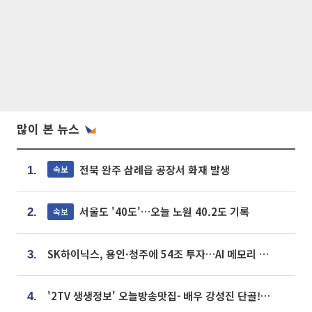
많이 본 뉴스
전북 완주 삼례읍 공장서 화재 발생
속보
1.
서울도 '40도'…오늘 노원 40.2도 기록
속보
2.
SK하이닉스, 용인·청주에 54조 투자…AI 메모리 생산기지 키운다
3.
'2TV 생생정보' 오늘방송맛집- 배우 강성진 단골! 쌀국수ㆍ푸팟퐁 커리 맛집 '블○○○'
4.