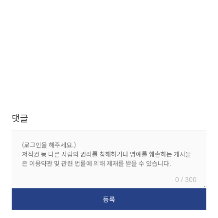
댓글
0 / 300