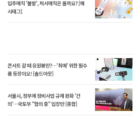
입추매직 '불발', 처서매직은 올까요? [해
시태그]
콘서트 갈 때 응원봉만?⋯'최애' 위한 필수
품 등장이오! [솔드아웃]
서울시, 정부에 정비사업 규제 완화 '건
의'⋯국토부 "협의 중" 입장만 [종합]