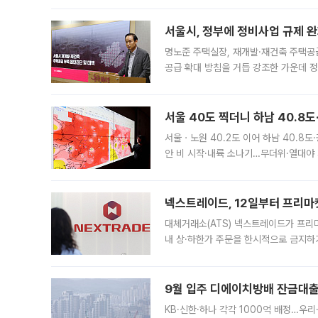
서울시, 정부에 정비사업 규제 완화
명노준 주택실장, 재개발·재건축 주택공
공급 확대 방침을 거듭 강조한 가운데 정
면 반박하고 나섰다. 명노준 서울시 주택
서울 40도 찍더니 하남 40.8도
서울ㆍ노원 40.2도 이어 하남 40.8도
안 비 시작·내륙 소나기…무더위·열대야 
에서도 40도를 웃도는 기온이 관측됐다
의 극심한
넥스트레이드, 12일부터 프리마
대체거래소(ATS) 넥스트레이드가 프리
내 상·하한가 주문을 한시적으로 금지하
가 체결 사례와 관련해 설명자료를 내고
9월 입주 디에이치방배 잔금대출
KB·신한·하나 각각 1000억 배정…우