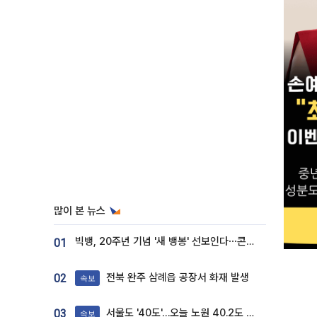
많이 본 뉴스
빅뱅, 20주년 기념 '새 뱅봉' 선보인다⋯콘서트 앞두고 팝업 개최
01
전북 완주 삼례읍 공장서 화재 발생
02
속보
서울도 '40도'…오늘 노원 40.2도 기록
03
속보