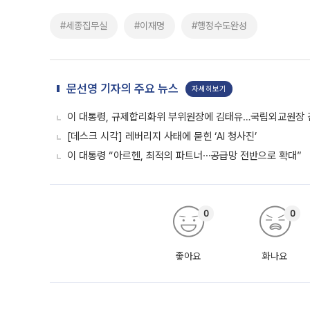
#세종집무실
#이재명
#행정수도완성
문선영 기자의 주요 뉴스
자세히보기
이 대통령, 규제합리화위 부위원장에 김태유…국립외교원장
[데스크 시각] 레버리지 사태에 묻힌 ‘AI 청사진’
이 대통령 “아르헨, 최적의 파트너⋯공급망 전반으로 확대”
0
0
좋아요
화나요