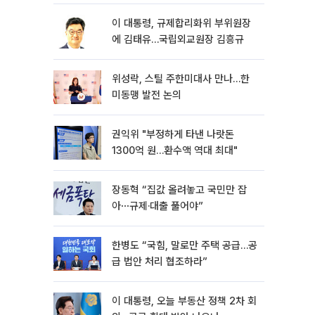
이 대통령, 규제합리화위 부위원장
에 김태유…국립외교원장 김흥규
위성락, 스틸 주한미대사 만나…한
미동맹 발전 논의
권익위 "부정하게 타낸 나랏돈
1300억 원…환수액 역대 최대"
장동혁 “집값 올려놓고 국민만 잡
아⋯규제·대출 풀어야”
한병도 “국힘, 말로만 주택 공급…공
급 법안 처리 협조하라”
이 대통령, 오늘 부동산 정책 2차 회