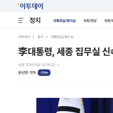
정치
대통령실/총리실
국회/정당
국방/
이투데이
정치
대통령실/총리실
李대통령, 세종 집무실 신
수정 2026-04-14 16:22
문선영 기자
구독