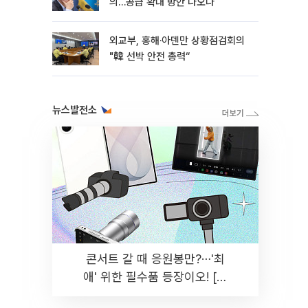
의…공급 확대 방안 나오나
외교부, 홍해·아덴만 상황점검회의
"韓 선박 안전 총력“
뉴스발전소
콘서트 갈 때 응원봉만?⋯'최
애' 위한 필수품 등장이오! [솔
드아웃]