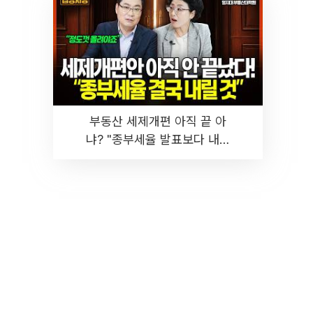
부동산 세제개편 아직 끝 아
냐? "종부세율 발표보다 내릴
것" 장기거주·양도세 전망 I 집
땅지성 I 김인만, 진미윤