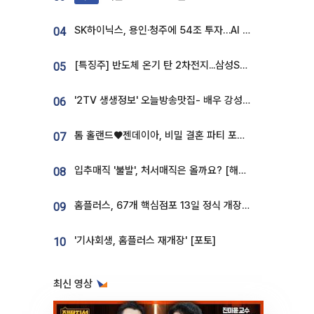
SK하이닉스, 용인·청주에 54조 투자…AI 메모리 생산기지 키운다
04
[특징주] 반도체 온기 탄 2차전지...삼성SDI, 장 초반 7% 넘게 껑충
05
'2TV 생생정보' 오늘방송맛집- 배우 강성진 단골! 쌀국수ㆍ푸팟퐁 커리 맛집 '블○○○'
06
톰 홀랜드♥젠데이아, 비밀 결혼 파티 포착⋯호텔 대관비만 9억
07
입추매직 '불발', 처서매직은 올까요? [해시태그]
08
홈플러스, 67개 핵심점포 13일 정식 개장…영업 재개 속도
09
'기사회생, 홈플러스 재개장' [포토]
10
최신 영상