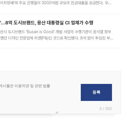
에이치방배’에 주요 은행들이 3000억원 규모의 잔금대출을 공급한다. 우리
하고 있어 향후 공급 규모가 늘어날 전망이다. 7일 금융권에 따르면 KB국
od'…8억 도시브랜드, 용산 대통령실 CI 업체가 수행
시 도시브랜드 ‘Busan is Good’ 개발 사업의 수행기관이 윤석열 정부
여했던 디자인 전문업체 피앤(P&)인 것으로 확인됐다. 8억 원이 투입된 부산
 부족과 디자인 정체성 논란에 휩싸였던 만큼, 사업 선정 과정과 결과물에
0 / 300