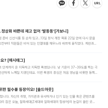
…정상화 바쁜데 재고 없어 ‘발동동’[가보니]
준비 신선식품 등 순차 입고…13일 정식 개장 목표 22일 만에 다시 문을
오전부터 직원들은 비어 있는 진열대를 채우느라 바쁘게 움직였다. 계란과
리를 잡기 시작했지만, 매장 곳곳엔 여전히 텅 빈 매대가 먼저 눈에 들어왔
까요? [해시태그]
’의 단계까지 온 지독하고 지독한 폭염입니다. 낮 기온이 37~39도를 찍는 극
 선선하게 느껴질 지경인데요. 이번 폭염의 중심은 처음 영남을 비롯한 동쪽
 북서풍이 산맥을 넘어 영남 쪽으로 내려오면서 뜨겁고 건조해졌는데요.
 위한 필수품 등장이오! [솔드아웃]
합니다. 자신의 취향, 가치관과 유사하거나 인기 있는 인물 혹은 콘텐츠를
'가 자리 잡은 오늘, 잘파세대(Z세대와 알파세대의 합성어)의 눈길이 쏠린 곳은
리는 공연장. 응원봉만큼이나 눈에 띄는 게 있습니다. 공연이 시작되기