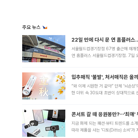
주요 뉴스
22일 만에 다시 문 연 홈플러스
서울월드컵경기장점 67명 출근해 재개점 
연 홈플러스 서울월드컵경기장점. 7일 
우유, 과일 같은 신선식품이 차근차근 자
입추매직 '불발', 처서매직은 올
“와 이제 시원한 거 같아” 단체 ‘뇌손상
한 더위 속 30도대 초반이 상대적으로
지역에 있었습니다. 7월 말에는 서풍과
콘서트 갈 때 응원봉만?⋯'최애'
지금 화제 되는 패션·뷰티 트렌드를 소개
따라 제품을 사는 '디토(Ditto) 소비
어디일까요? 아이돌 콘서트 시작을 기다