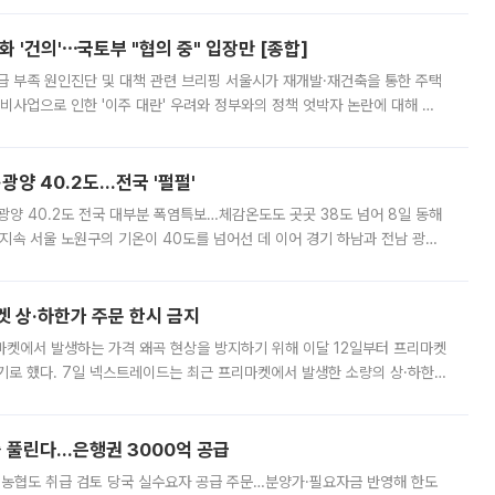
 '건의'⋯국토부 "협의 중" 입장만 [종합]
급 부족 원인진단 및 대책 관련 브리핑 서울시가 재개발·재건축을 통한 주택
비사업으로 인한 '이주 대란' 우려와 정부와의 정책 엇박자 논란에 대해 정
실장은 2031년까지 31만 가구 착공 목표에 차질이 없다는 입장이나,
·광양 40.2도…전국 '펄펄'
·광양 40.2도 전국 대부분 폭염특보…체감온도도 곳곳 38도 넘어 8일 동해
지속 서울 노원구의 기온이 40도를 넘어선 데 이어 경기 하남과 전남 광양
. 전국 대부분 지역에 폭염특보가 내려진 가운데 곳곳에서 39~40도 안팎
켓 상·하한가 주문 한시 금지
마켓에서 발생하는 가격 왜곡 현상을 방지하기 위해 이달 12일부터 프리마켓
기로 했다. 7일 넥스트레이드는 최근 프리마켓에서 발생한 소량의 상·하한
, 주문 오류로 인한 가격 급등락을 최소화하기 위한 비상 대응방안을 발표
 풀린다…은행권 3000억 공급
리·농협도 취급 검토 당국 실수요자 공급 주문…분양가·필요자금 반영해 한도