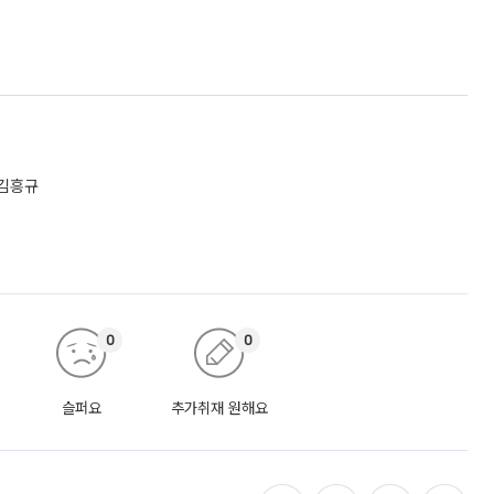
 김흥규
0
0
슬퍼요
추가취재 원해요