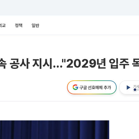
외교
정책
일반
속 공사 지시…"2029년 입주 
기사
구글 선호매체 추가