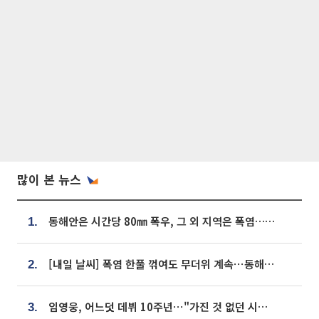
많이 본 뉴스
동해안은 시간당 80㎜ 폭우, 그 외 지역은 폭염…‘극과 극 날씨’
1.
[내일 날씨] 폭염 한풀 꺾여도 무더위 계속⋯동해안 이틀 연속 비
2.
임영웅, 어느덧 데뷔 10주년⋯"가진 것 없던 시절, 내 앞엔 20명의 팬뿐"
3.