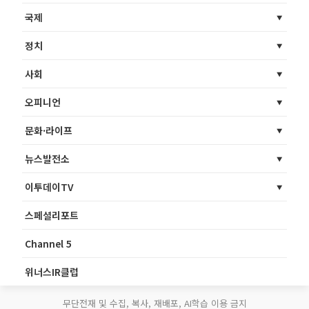
국제
정치
사회
오피니언
문화·라이프
뉴스발전소
이투데이TV
스페셜리포트
Channel 5
위너스IR클럽
무단전재 및 수집, 복사, 재배포, AI학습 이용 금지