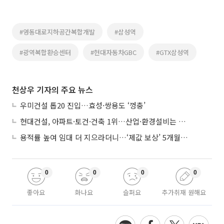
#영동대로지하공간복합개발
#삼성역
#광역복합환승센터
#현대자동차GBC
#GTX삼성역
천상우 기자의 주요 뉴스
우미건설 톱20 진입…효성·쌍용도 ‘껑충’
현대건설, 아파트·토건·건축 1위…산업·환경설비는 삼성E&A
용적률 높여 임대 더 지으라더니…‘제값 보상’ 5개월째 국회에 발목
0
0
0
0
좋아요
화나요
슬퍼요
추가취재 원해요