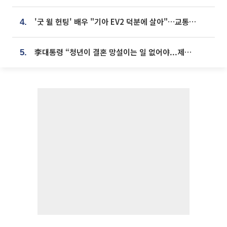
'굿 윌 헌팅' 배우 "기아 EV2 덕분에 살아"…교통사고 후 안전성 극찬
4.
李대통령 “청년이 결혼 망설이는 일 없어야...제도상 불이익 조사”
5.