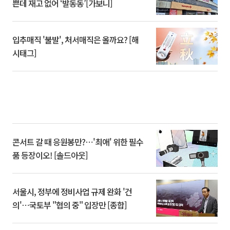
쁜데 재고 없어 ‘발동동’[가보니]
입추매직 '불발', 처서매직은 올까요? [해
시태그]
콘서트 갈 때 응원봉만?⋯'최애' 위한 필수
품 등장이오! [솔드아웃]
서울시, 정부에 정비사업 규제 완화 '건
의'⋯국토부 "협의 중" 입장만 [종합]