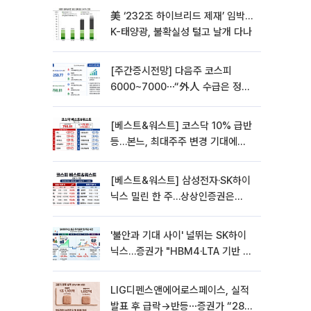
美 ‘232조 하이브리드 제재’ 임박…
K-태양광, 불확실성 털고 날개 다나
[주간증시전망] 다음주 코스피
6000~7000⋯“外人 수급은 정책
이 변수”
[베스트&워스트] 코스닥 10% 급반
등…본느, 최대주주 변경 기대에
270% 폭등
[베스트&워스트] 삼성전자·SK하이
닉스 밀린 한 주…상상인증권은
85% 급등
'불안과 기대 사이' 널뛰는 SK하이
닉스…증권가 "HBM4·LTA 기반 펀
터멘털 견고"
LIG디펜스앤에어로스페이스, 실적
발표 후 급락→반등⋯증권가 “28년