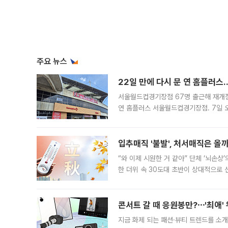
주요 뉴스
22일 만에 다시 문 연 홈플러스
서울월드컵경기장점 67명 출근해 재개점 
연 홈플러스 서울월드컵경기장점. 7일 
우유, 과일 같은 신선식품이 차근차근 자
입추매직 '불발', 처서매직은 올
“와 이제 시원한 거 같아” 단체 ‘뇌손상
한 더위 속 30도대 초반이 상대적으로
지역에 있었습니다. 7월 말에는 서풍과
콘서트 갈 때 응원봉만?⋯'최애'
지금 화제 되는 패션·뷰티 트렌드를 소개