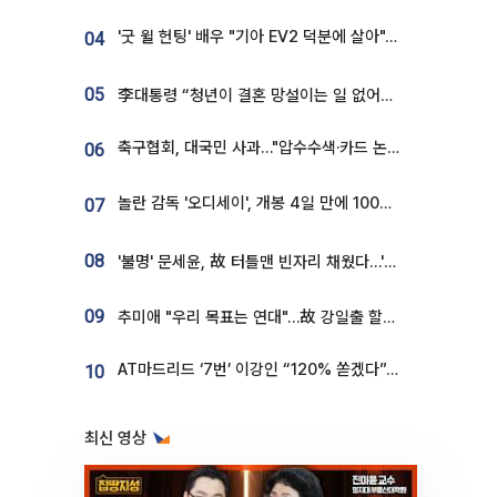
'굿 윌 헌팅' 배우 "기아 EV2 덕분에 살아"…교통사고 후 안전성 극찬
04
05
李대통령 “청년이 결혼 망설이는 일 없어야...제도상 불이익 조사”
축구협회, 대국민 사과…"압수수색·카드 논란 사죄, 강도 높은 쇄신"
06
놀란 감독 '오디세이', 개봉 4일 만에 100만 돌파⋯'왕사남' 보다 빠르다
07
08
'불명' 문세윤, 故 터틀맨 빈자리 채웠다…'거북이' 눈물의 최종 우승
09
추미애 "우리 목표는 연대"…故 강일출 할머니 흉상 제막
AT마드리드 ‘7번’ 이강인 “120% 쏟겠다”⋯시메오네 감독 “필요한 선수”
10
최신 영상