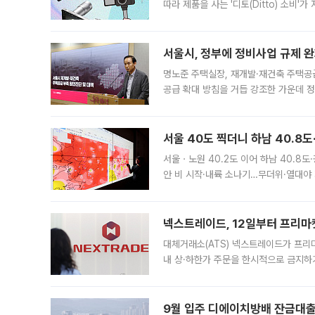
따라 제품을 사는 '디토(Ditto) 소비
어디일까요? 아이돌 콘서트 시작을 기다
서울시, 정부에 정비사업 규제 완화
명노준 주택실장, 재개발·재건축 주택공
공급 확대 방침을 거듭 강조한 가운데 정
면 반박하고 나섰다. 명노준 서울시 주택
서울 40도 찍더니 하남 40.8도
서울ㆍ노원 40.2도 이어 하남 40.8도
안 비 시작·내륙 소나기…무더위·열대야 
에서도 40도를 웃도는 기온이 관측됐다
의 극심한
넥스트레이드, 12일부터 프리마
대체거래소(ATS) 넥스트레이드가 프리
내 상·하한가 주문을 한시적으로 금지하
가 체결 사례와 관련해 설명자료를 내고
9월 입주 디에이치방배 잔금대출