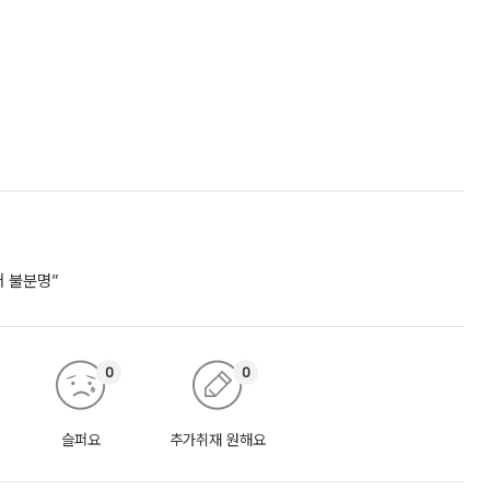
거 불분명”
0
0
슬퍼요
추가취재 원해요