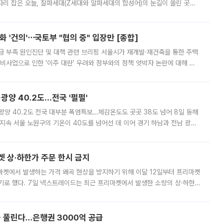
'가 자리 잡은 오늘, 잘파세대(Z세대와 알파세대의 합성어)의 눈길이 쏠린 곳은
리는 공연장. 응원봉만큼이나 눈에 띄는 게 있습니다. 공연이 시작되기
 '건의'⋯국토부 "협의 중" 입장만 [종합]
급 부족 원인진단 및 대책 관련 브리핑 서울시가 재개발·재건축을 통한 주택
비사업으로 인한 '이주 대란' 우려와 정부와의 정책 엇박자 논란에 대해 정
실장은 2031년까지 31만 가구 착공 목표에 차질이 없다는 입장이나,
·광양 40.2도…전국 '펄펄'
·광양 40.2도 전국 대부분 폭염특보…체감온도도 곳곳 38도 넘어 8일 동해
지속 서울 노원구의 기온이 40도를 넘어선 데 이어 경기 하남과 전남 광양
. 전국 대부분 지역에 폭염특보가 내려진 가운데 곳곳에서 39~40도 안팎
켓 상·하한가 주문 한시 금지
마켓에서 발생하는 가격 왜곡 현상을 방지하기 위해 이달 12일부터 프리마켓
기로 했다. 7일 넥스트레이드는 최근 프리마켓에서 발생한 소량의 상·하한
, 주문 오류로 인한 가격 급등락을 최소화하기 위한 비상 대응방안을 발표
 풀린다…은행권 3000억 공급