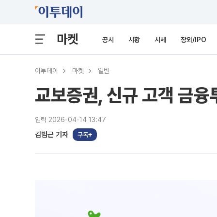
마켓
공시
시황
시세
장외/IPO
이투데이
마켓
일반
교보증권, 신규 고객 금융
입력 2026-04-14 13:47
김범근 기자
구독