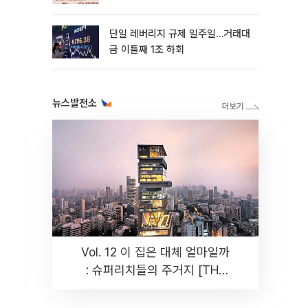
까지 튼튼”
단일 레버리지 규제 일주일…거래대
금 이틀째 1조 하회
뉴스발전소
Vol. 12 이 집은 대체 얼마일까
: 슈퍼리치들의 주거지 [THE
RARE]