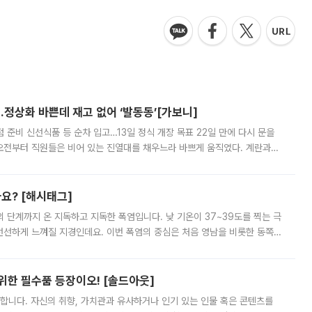
…정상화 바쁜데 재고 없어 ‘발동동’[가보니]
준비 신선식품 등 순차 입고…13일 정식 개장 목표 22일 만에 다시 문을
오전부터 직원들은 비어 있는 진열대를 채우느라 바쁘게 움직였다. 계란과
리를 잡기 시작했지만, 매장 곳곳엔 여전히 텅 빈 매대가 먼저 눈에 들어왔
까요? [해시태그]
’의 단계까지 온 지독하고 지독한 폭염입니다. 낮 기온이 37~39도를 찍는 극
 선선하게 느껴질 지경인데요. 이번 폭염의 중심은 처음 영남을 비롯한 동쪽
 북서풍이 산맥을 넘어 영남 쪽으로 내려오면서 뜨겁고 건조해졌는데요.
 위한 필수품 등장이오! [솔드아웃]
합니다. 자신의 취향, 가치관과 유사하거나 인기 있는 인물 혹은 콘텐츠를