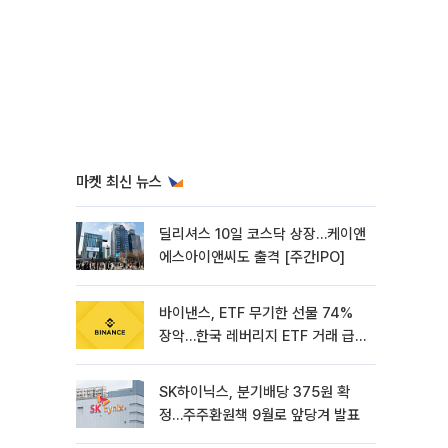
마켓 최신 뉴스
딜리셔스 10일 코스닥 상장…케이앤
에스아이앤씨도 출격 [주간IPO]
바이낸스, ETF 무기한 선물 74%
장악…한국 레버리지 ETF 거래 급
증 [e가상자산]
SK하이닉스, 분기배당 375원 확
정…주주환원책 9월로 앞당겨 발표