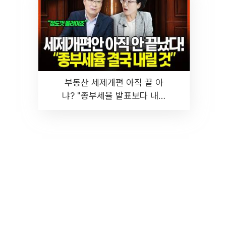
부동산 세제개편 아직 끝 아
냐? "종부세율 발표보다 내릴
것" 장기거주·양도세 전망 I 집
땅지성 I 김인만, 진미윤