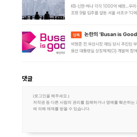
KB·신한·하나 각각 1000억 배정…우
조정 9월 입주를 앞둔 서울 서초구 ‘디
은행과 NH농협은행도 대출 취급을 검토
민은행
논란의 'Busan is Go
단독
박형준 전 부산시장 재임 당시 추진된 부산
용산 대통령실 상징체계(CI) 개발에 참
도시브랜드 사업이 공개 이후 시민 공감
댓글