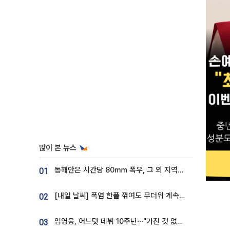
많이 본 뉴스
동해안은 시간당 80㎜ 폭우, 그 외 지역은 폭염…‘극과 극 날씨’
01
[내일 날씨] 폭염 한풀 꺾여도 무더위 계속⋯동해안 이틀 연속 비
02
임영웅, 어느덧 데뷔 10주년⋯"가진 것 없던 시절, 내 앞엔 20명의 팬뿐"
03