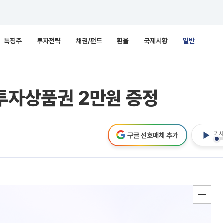
특징주
투자전략
채권/펀드
환율
국제시황
일반
투자상품권 2만원 증정
기사
구글 선호매체 추가