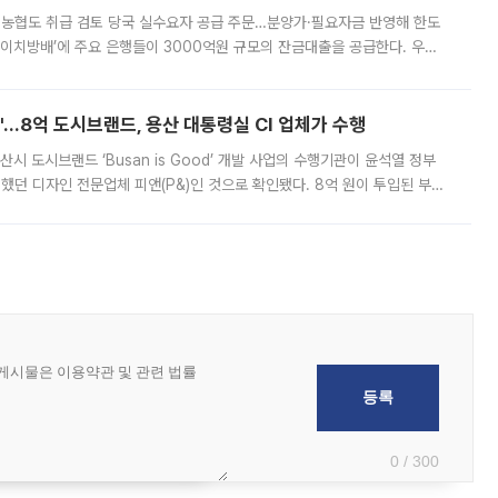
리·농협도 취급 검토 당국 실수요자 공급 주문…분양가·필요자금 반영해 한도
에이치방배’에 주요 은행들이 3000억원 규모의 잔금대출을 공급한다. 우리
하고 있어 향후 공급 규모가 늘어날 전망이다. 7일 금융권에 따르면 KB국
od'…8억 도시브랜드, 용산 대통령실 CI 업체가 수행
시 도시브랜드 ‘Busan is Good’ 개발 사업의 수행기관이 윤석열 정부
여했던 디자인 전문업체 피앤(P&)인 것으로 확인됐다. 8억 원이 투입된 부산
 부족과 디자인 정체성 논란에 휩싸였던 만큼, 사업 선정 과정과 결과물에
0 / 300