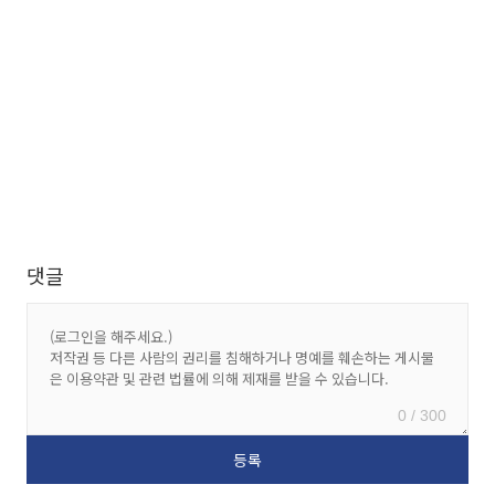
댓글
0 / 300