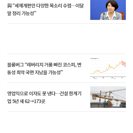
與 “세제개편안 다양한 목소리 수렴…이달
말 정리 가능성”
블룸버그 “레버리지 거품 빠진 코스피, 변
동성 최악 국면 지났을 가능성”
영업익으로 이자도 못 낸다…건설 한계기
업 5년 새 62→173곳