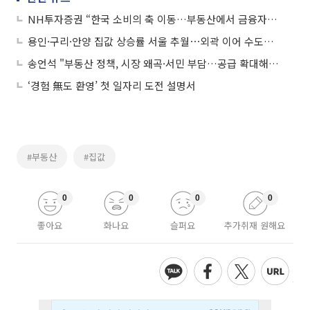
NH투자증권 “한국 소비의 축 이동…부동산에서 금융자산으로”
용인·구리·안양 집값 상승률 서울 추월⋯외곽 이어 수도권도 ‘키맞추기’
송언석 "부동산 정책, 시장 왜곡·서민 부담…공급 확대해야"
‘경험 無도 환영’ 첫 일자리 도전 설명서
#부동산
#집값
0
0
0
0
좋아요
화나요
슬퍼요
추가취재 원해요