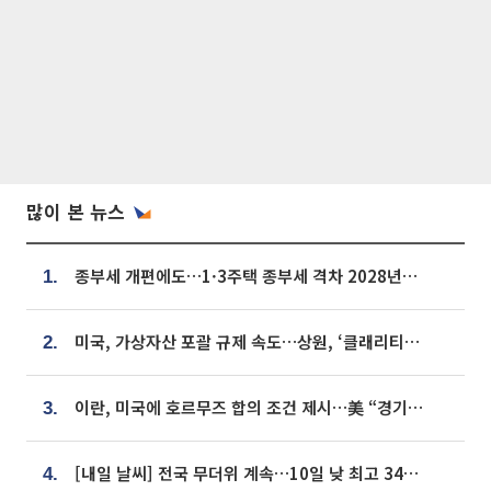
많이 본 뉴스
종부세 개편에도…1·3주택 종부세 격차 2028년부터 확대
1.
미국, 가상자산 포괄 규제 속도…상원, ‘클래리티법’ 9월 절차투표 추진
2.
이란, 미국에 호르무즈 합의 조건 제시…美 “경기 아직 안 끝나” [종합]
3.
[내일 날씨] 전국 무더위 계속…10일 낮 최고 34도 육박
4.