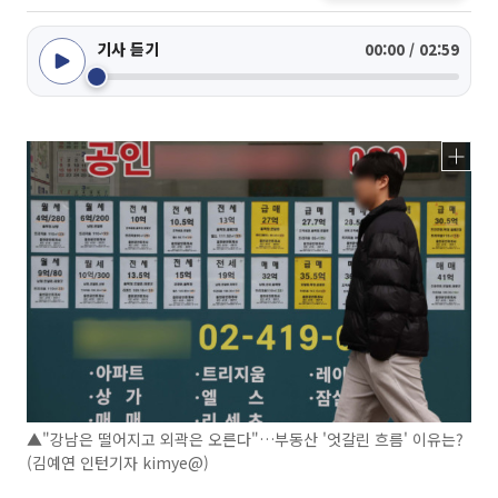
기사 듣기
00:00 / 02:59
▲"강남은 떨어지고 외곽은 오른다"…부동산 '엇갈린 흐름' 이유는?
(김예연 인턴기자 kimye@)