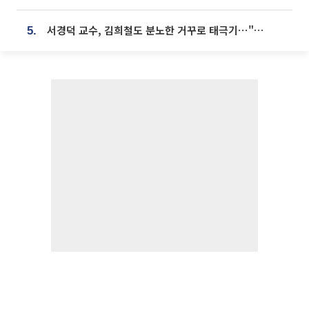
서경덕 교수, 김희철도 분노한 거꾸로 태극기⋯"엉터리는 아냐, 아쉬울 뿐"
5.