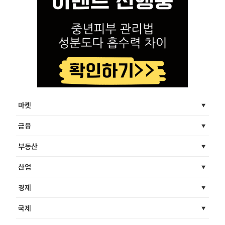
마켓
금융
부동산
산업
경제
국제