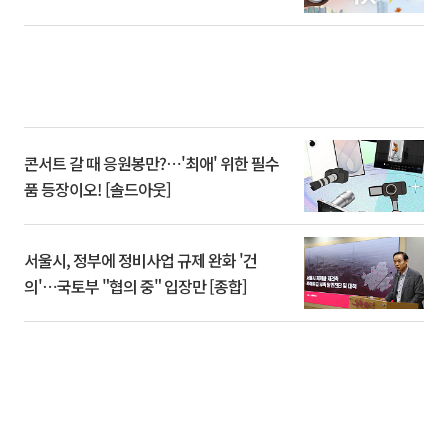
콘서트 갈 때 응원봉만?⋯'최애' 위한 필수
품 등장이오! [솔드아웃]
서울시, 정부에 정비사업 규제 완화 '건
의'⋯국토부 "협의 중" 입장만 [종합]