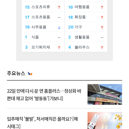
주요뉴스
22일 만에 다시 문 연 홈플러스…정상화 바
쁜데 재고 없어 ‘발동동’[가보니]
입추매직 '불발', 처서매직은 올까요? [해
시태그]