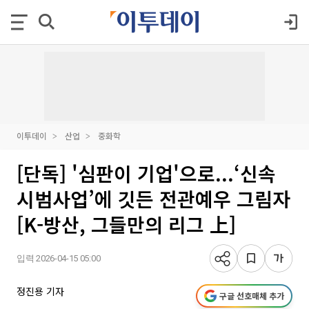
이투데이
산업
중화학
[단독] '심판이 기업'으로...‘신속
시범사업’에 깃든 전관예우 그림자
[K-방산, 그들만의 리그 上]
입력 2026-04-15 05:00
정진용 기자
구글 선호매체 추가