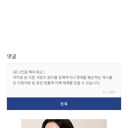
댓글
0 / 300