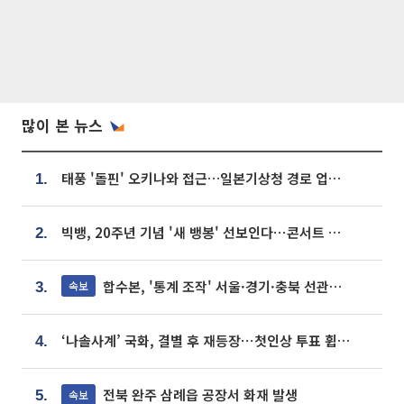
많이 본 뉴스
태풍 '돌핀' 오키나와 접근…일본기상청 경로 업데이트
1.
빅뱅, 20주년 기념 '새 뱅봉' 선보인다⋯콘서트 앞두고 팝업 개최
2.
합수본, '통계 조작' 서울·경기·충북 선관위 등 추가 압수수색
속보
3.
‘나솔사계’ 국화, 결별 후 재등장⋯첫인상 투표 휩쓸고 ‘인기녀’ 등극
4.
전북 완주 삼례읍 공장서 화재 발생
속보
5.