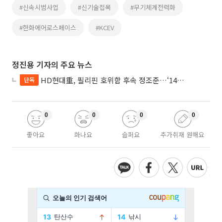
#신속시범사업
#신기술접목
#무기체계전력화
#한화에어로스페이스
#KCEV
정진용 기자의 주요 뉴스
HD현대重, 필리핀 호위함 후속 정조준…‘14척+α’ 싹쓸이 노린다
단독
0
0
0
0
좋아요
화나요
슬퍼요
추가취재 원해요