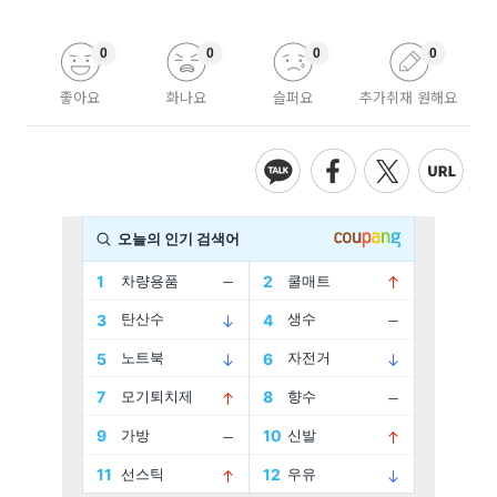
0
0
0
0
좋아요
화나요
슬퍼요
추가취재 원해요