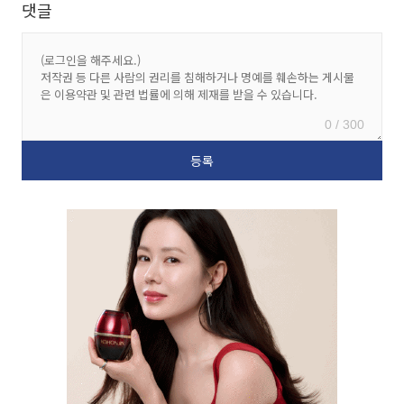
댓글
0 / 300