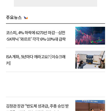
주요뉴스
코스피, 4% 하락에 6270선 마감…삼전
·SK하닉 '와르르' 각각 6%·10%대 급락
ISA 계좌, 5년마다 깨라고요? [이슈크래
커]
김정관 장관 “반도체 성과급, 주총 승인 받