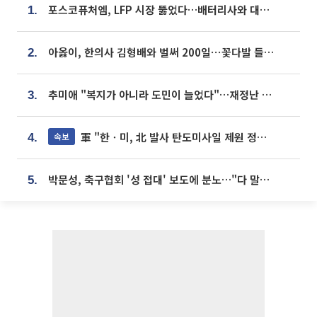
포스코퓨처엠, LFP 시장 뚫었다…배터리사와 대규모 장기 공급 합의
1.
아옳이, 한의사 김형배와 벌써 200일⋯꽃다발 들고 "프러포즈 아냐"
2.
추미애 "복지가 아니라 도민이 늘었다"…재정난 책임론 정면돌파
3.
軍 "한ㆍ미, 北 발사 탄도미사일 제원 정밀분석 중"
속보
4.
박문성, 축구협회 '성 접대' 보도에 분노…"다 말아먹으려고 작정했나"
5.