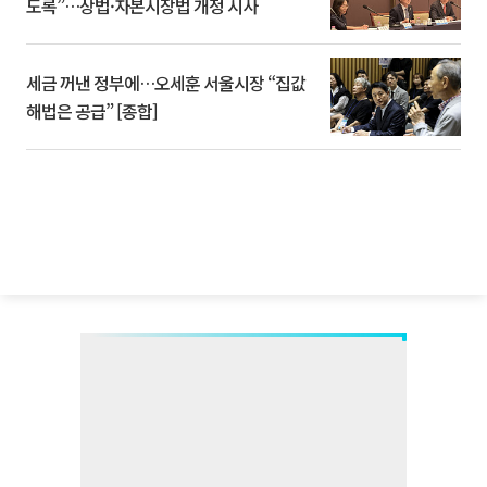
도록”…상법·자본시장법 개정 시사
세금 꺼낸 정부에…오세훈 서울시장 “집값
해법은 공급” [종합]