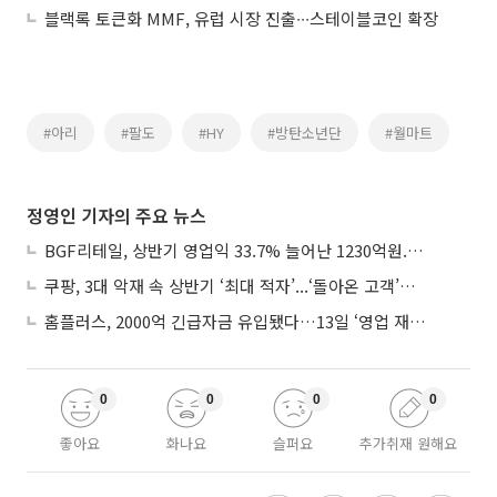
블랙록 토큰화 MMF, 유럽 시장 진출∙∙∙스테이블코인 확장
#아리
#팔도
#HY
#방탄소년단
#월마트
정영인 기자의 주요 뉴스
BGF리테일, 상반기 영업익 33.7% 늘어난 1230억원...2분기 영업익 22.3%↑
쿠팡, 3대 악재 속 상반기 ‘최대 적자’...‘돌아온 고객’에 수익성 반등 주목
홈플러스, 2000억 긴급자금 유입됐다…13일 ‘영업 재개’
0
0
0
0
좋아요
화나요
슬퍼요
추가취재 원해요