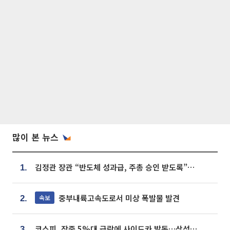
많이 본 뉴스
김정관 장관 “반도체 성과급, 주총 승인 받도록”…상법·자본시장법 개정 시사
1.
중부내륙고속도로서 미상 폭발물 발견
속보
2.
코스피, 장중 5%대 급락에 사이드카 발동…삼성·SK 동반 폭락
3.