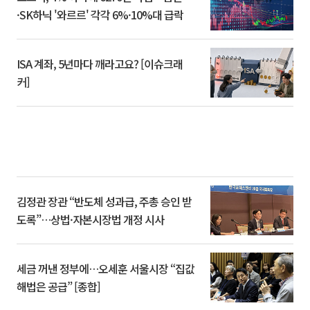
·SK하닉 '와르르' 각각 6%·10%대 급락
ISA 계좌, 5년마다 깨라고요? [이슈크래
커]
김정관 장관 “반도체 성과급, 주총 승인 받
도록”…상법·자본시장법 개정 시사
세금 꺼낸 정부에…오세훈 서울시장 “집값
해법은 공급” [종합]