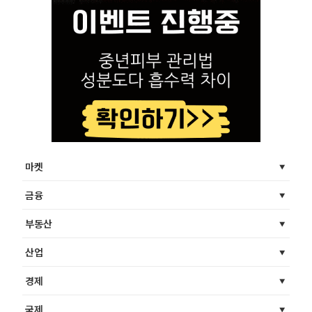
마켓
금융
부동산
산업
경제
국제