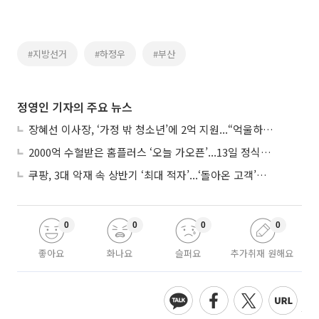
#지방선거
#하정우
#부산
정영인 기자의 주요 뉴스
장혜선 이사장, ‘가정 밖 청소년’에 2억 지원...“억울하고 아파도 단단해지길”
2000억 수혈받은 홈플러스 ‘오늘 가오픈’...13일 정식 개장 시험대
쿠팡, 3대 악재 속 상반기 ‘최대 적자’...‘돌아온 고객’에 수익성 반등 주목
0
0
0
0
좋아요
화나요
슬퍼요
추가취재 원해요