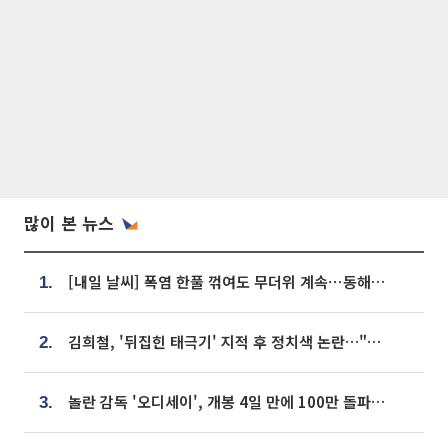
많이 본 뉴스
[내일 날씨] 폭염 한풀 꺾여도 무더위 계속⋯동해안 이틀 연속 비
1.
김희철, '뒤집힌 태극기' 지적 후 정치색 논란…"좌우 떠나 우리나라 국기"
2.
놀란 감독 '오디세이', 개봉 4일 만에 100만 돌파⋯'왕사남' 보다 빠르다
3.