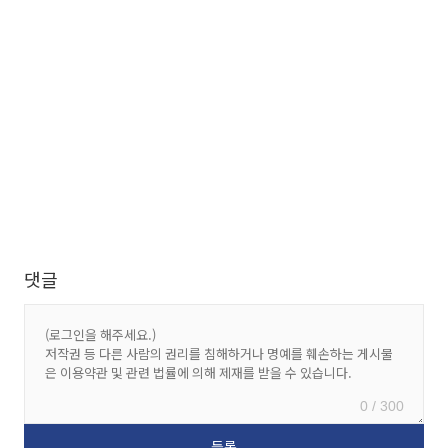
댓글
0 / 300