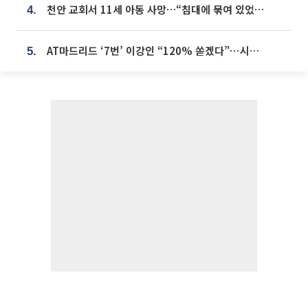
천안 교회서 11세 아동 사망…“침대에 묶여 있었다” 진술 확보
4.
AT마드리드 ‘7번’ 이강인 “120% 쏟겠다”⋯시메오네 감독 “필요한 선수”
5.