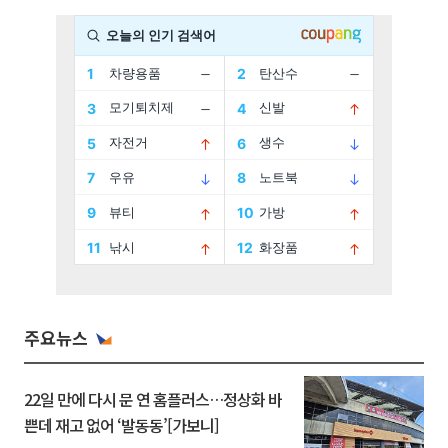
주요뉴스
22일 만에 다시 문 연 홈플러스…정상화 바
쁜데 재고 없어 ‘발동동’[가보니]