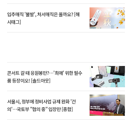
입추매직 '불발', 처서매직은 올까요? [해
시태그]
콘서트 갈 때 응원봉만?⋯'최애' 위한 필수
품 등장이오! [솔드아웃]
서울시, 정부에 정비사업 규제 완화 '건
의'⋯국토부 "협의 중" 입장만 [종합]