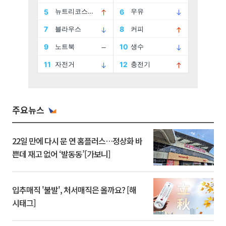
주요뉴스
22일 만에 다시 문 연 홈플러스…정상화 바
쁜데 재고 없어 ‘발동동’[가보니]
입추매직 '불발', 처서매직은 올까요? [해
시태그]