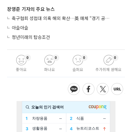
장영준 기자의 주요 뉴스
축구협회 성접대 의혹 해외 확산…英 매체 “경기 공정성 의문”
아슬아슬
청년미래의 탑승조건
0
0
0
0
좋아요
화나요
슬퍼요
추가취재 원해요