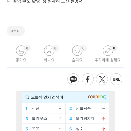
‘경험 無도 환영’ 첫 일자리 도전 설명서
#늑대
0
0
0
0
좋아요
화나요
슬퍼요
추가취재 원해요