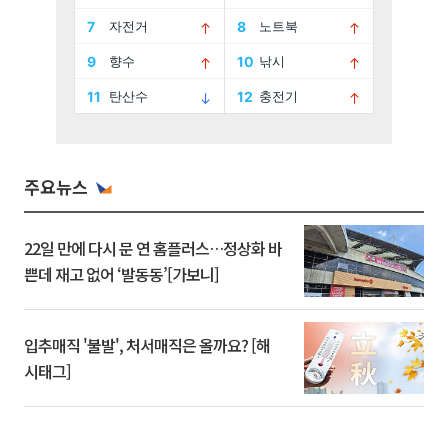
주요뉴스
22일 만에 다시 문 연 홈플러스…정상화 바
쁜데 재고 없어 ‘발동동’[가보니]
입추매직 '불발', 처서매직은 올까요? [해
시태그]