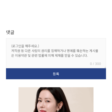
댓글
0 / 300