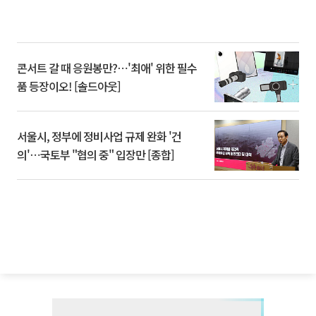
콘서트 갈 때 응원봉만?⋯'최애' 위한 필수
품 등장이오! [솔드아웃]
서울시, 정부에 정비사업 규제 완화 '건
의'⋯국토부 "협의 중" 입장만 [종합]