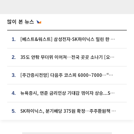
많이 본 뉴스
[베스트&워스트] 삼성전자·SK하이닉스 밀린 한 주…상상인증권은 85% 급등
1.
35도 안팎 무더위 이어져…전국 곳곳 소나기 [오늘 날씨]
2.
[주간증시전망] 다음주 코스피 6000~7000⋯“外人 수급은 정책이 변수”
3.
뉴욕증시, 연준 금리인상 기대감 꺾이자 상승...S&P500 사상 최고치 [종합]
4.
SK하이닉스, 분기배당 375원 확정…주주환원책 9월로 앞당겨 발표
5.