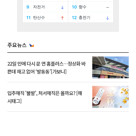
주요뉴스
22일 만에 다시 문 연 홈플러스…정상화 바
쁜데 재고 없어 ‘발동동’[가보니]
입추매직 '불발', 처서매직은 올까요? [해
시태그]