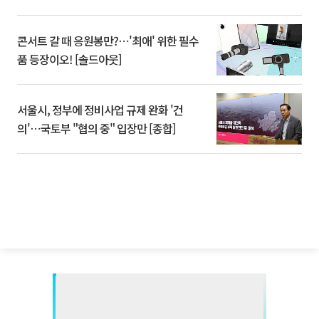
콘서트 갈 때 응원봉만?⋯'최애' 위한 필수
품 등장이오! [솔드아웃]
서울시, 정부에 정비사업 규제 완화 '건
의'⋯국토부 "협의 중" 입장만 [종합]