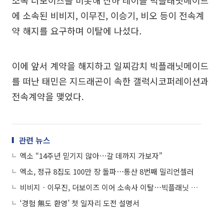
소속 더보이즈를 비롯해 산하 레이블 빅플래닛메이드
에 소속된 비비지, 이무진, 이승기, 비오 등이 전속계
약 해지를 요구하며 이탈에 나섰다.
이에 앞서 계약을 해지하고 일찌감치 빅플래닛메이드
를 떠난 태민은 지드래곤이 속한 갤럭시코퍼레이션과
전속계약을 맺었다.
관련 뉴스
엑소 “14주년 믿기지 않아⋯갈 데까지 가보자”
엑소, 정규 8집도 100만 장 돌파⋯통산 8번째 밀리언셀러
비비지ㆍ이무진, 더보이즈 이어 소속사 이탈⋯빅플래닛 "최종 결론 아냐"
‘경험 無도 환영’ 첫 일자리 도전 설명서