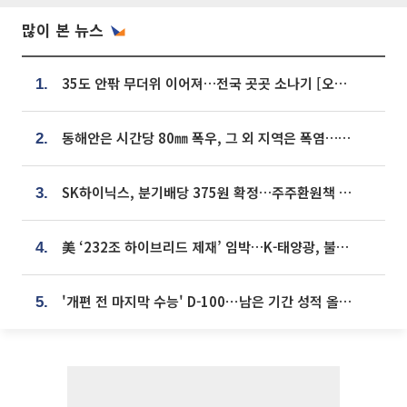
많이 본 뉴스
35도 안팎 무더위 이어져…전국 곳곳 소나기 [오늘 날씨]
1.
동해안은 시간당 80㎜ 폭우, 그 외 지역은 폭염…‘극과 극 날씨’
2.
SK하이닉스, 분기배당 375원 확정…주주환원책 9월로 앞당겨 발표
3.
美 ‘232조 하이브리드 제재’ 임박…K-태양광, 불확실성 털고 날개 다나
4.
'개편 전 마지막 수능' D-100⋯남은 기간 성적 올릴 전략은
5.