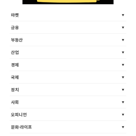
마켓
금융
부동산
산업
경제
국제
정치
사회
오피니언
문화·라이프