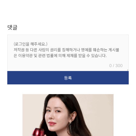
댓글
0 / 300