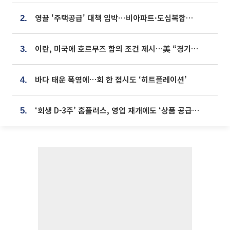
영끌 '주택공급' 대책 임박⋯비아파트·도심복합까지 총동원
2.
이란, 미국에 호르무즈 합의 조건 제시…美 “경기 아직 안 끝나” [종합]
3.
바다 태운 폭염에…회 한 접시도 ‘히트플레이션’
4.
‘회생 D-3주’ 홈플러스, 영업 재개에도 ‘상품 공급망’ 복구가 생존 관건
5.