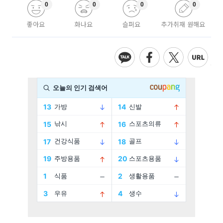
0
0
0
0
좋아요
화나요
슬퍼요
추가취재 원해요