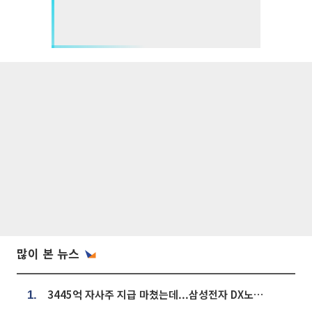
많이 본 뉴스
3445억 자사주 지급 마쳤는데...삼성전자 DX노조, 뒤늦은 '떼쓰기 집회'
1.