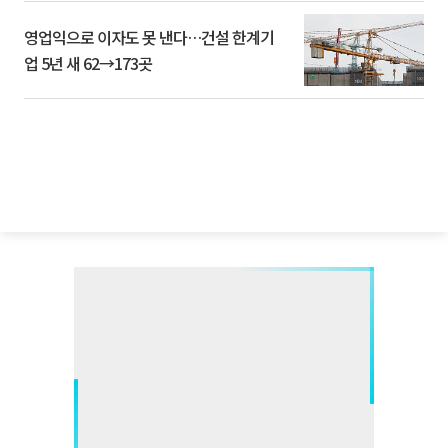
영업익으로 이자도 못 낸다…건설 한계기
업 5년 새 62→173곳