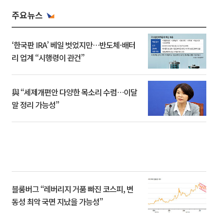
주요뉴스
‘한국판 IRA’ 베일 벗었지만…반도체·배터
리 업계 “시행령이 관건”
與 “세제개편안 다양한 목소리 수렴…이달
말 정리 가능성”
블룸버그 “레버리지 거품 빠진 코스피, 변
동성 최악 국면 지났을 가능성”