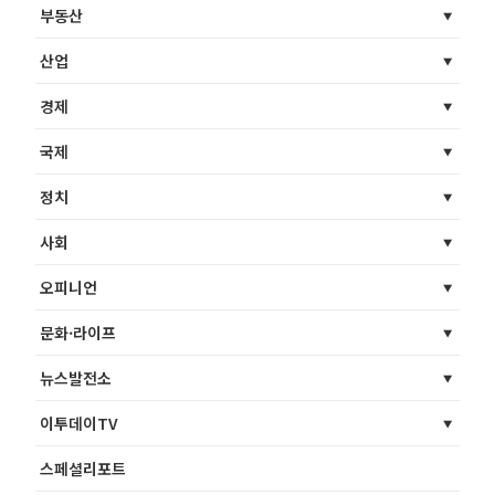
부동산
산업
경제
국제
정치
사회
오피니언
문화·라이프
뉴스발전소
이투데이TV
스페셜리포트