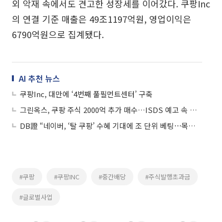
외 악재 속에서도 견고한 성장세를 이어갔다. 쿠팡Inc
의 연결 기준 매출은 49조1197억원, 영업이익은
6790억원으로 집계됐다.
AI 추천 뉴스
쿠팡Inc, 대만에 ‘4번째 풀필먼트센터’ 구축
그린옥스, 쿠팡 주식 2000억 추가 매수…ISDS 예고 속 지분 확대
DB證 “네이버, ‘탈 쿠팡’ 수혜 기대에 조 단위 베팅⋯목표가 30만원”
#쿠팡
#쿠팡INC
#중간배당
#주식발행초과금
#글로벌사업