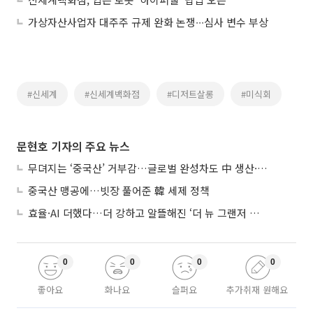
가상자산사업자 대주주 규제 완화 논쟁∙∙∙심사 변수 부상
#신세계
#신세계백화점
#디저트살롱
#미식회
문현호 기자의 주요 뉴스
무뎌지는 ‘중국산’ 거부감…글로벌 완성차도 中 생산·협력 확대
중국산 맹공에…빗장 풀어준 韓 세제 정책
효율·AI 더했다…더 강하고 알뜰해진 ‘더 뉴 그랜저 하이브리드’
0
0
0
0
좋아요
화나요
슬퍼요
추가취재 원해요