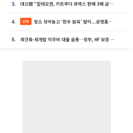
대신證 “알테오젠, 키트루다 큐렉스 판매 3배 급증…목표가 41만원 상향”
3.
젖소 섞어놓고 ‘한우 원육’ 팔이...공영홈쇼핑 표기·검증 구멍
단독
4.
재건축·재개발 이주비 대출 숨통…정부, HF 보증 신설 추진
5.