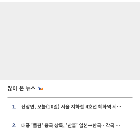
많이 본 뉴스
전장연, 오늘(10일) 서울 지하철 4호선 혜화역 시위…1호선 용산역 무정차
1.
태풍 '돌핀' 중국 상륙, '찬홈' 일본→한국…각국 기상청 예상 경로는?
2.