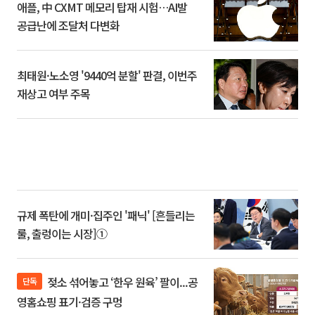
애플, 中 CXMT 메모리 탑재 시험…AI발
공급난에 조달처 다변화
최태원·노소영 '9440억 분할' 판결, 이번주
재상고 여부 주목
규제 폭탄에 개미·집주인 '패닉' [흔들리는
룰, 출렁이는 시장]①
젖소 섞어놓고 ‘한우 원육’ 팔이...공
단독
영홈쇼핑 표기·검증 구멍