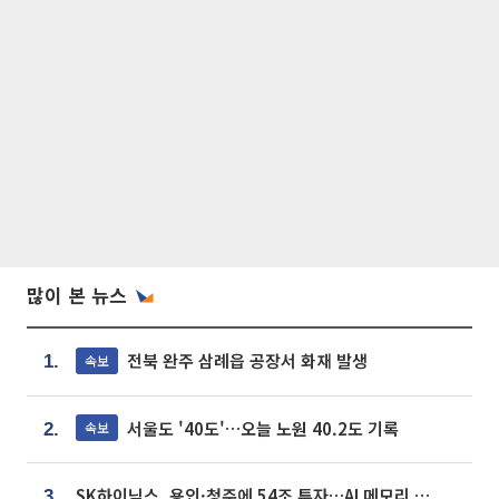
많이 본 뉴스
전북 완주 삼례읍 공장서 화재 발생
속보
1.
서울도 '40도'…오늘 노원 40.2도 기록
속보
2.
SK하이닉스, 용인·청주에 54조 투자…AI 메모리 생산기지 키운다
3.