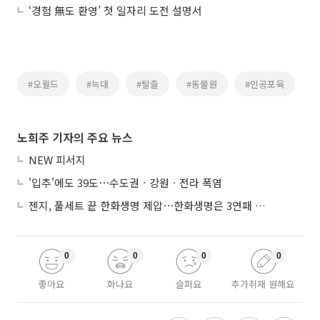
‘경험 無도 환영’ 첫 일자리 도전 설명서
#오월드
#늑대
#탈출
#동물원
#인공포육
노희주 기자의 주요 뉴스
NEW 피서지
'입추'에도 39도⋯수도권ㆍ강원ㆍ전라 폭염
젠지, 풀세트 끝 한화생명 제압⋯한화생명은 3연패 수렁
0
0
0
0
좋아요
화나요
슬퍼요
추가취재 원해요