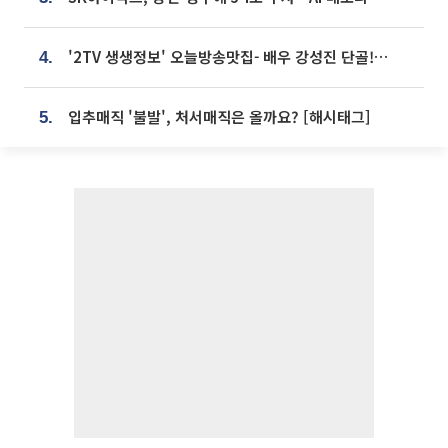
'2TV 생생정보' 오늘방송맛집- 배우 강성진 단골! 쌀국수ㆍ푸팟퐁 커리 맛집 '블○○○'
4.
입추매직 '불발', 처서매직은 올까요? [해시태그]
5.