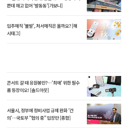
쁜데 재고 없어 ‘발동동’[가보니]
입추매직 '불발', 처서매직은 올까요? [해
시태그]
콘서트 갈 때 응원봉만?⋯'최애' 위한 필수
품 등장이오! [솔드아웃]
서울시, 정부에 정비사업 규제 완화 '건
의'⋯국토부 "협의 중" 입장만 [종합]