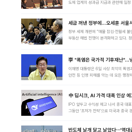
도체 업계의 성과급 지급과 관련해 일정
최근 상법·자본시장법 개정으로 기업 지
세금 꺼낸 정부에…오세훈 서울시장
정부 세제 개편에 “매물 잠김·전월세 불
부동산 해법 전쟁이 본격화하고 있다. 
드를 꺼내자 서울시는 전·월세 부담만 
李 "폭염은 국가적 기후재난"…냉
이재명 대통령은 6일 사상 최악의 폭염
안전 등 인명 피해를 막는 데 모든 행
인프라 확충 계획을 내년도 예산안에 반
中 딥시크, AI 가격 대폭 인상 
IPO 앞두고 수익성 제고 나서 중국 대표
그동안 ‘초저가 전략’으로 미국과 중국
가된다. 블룸버그통신에 따르면 딥시크는
반도체 날개 달고 날았다⋯'역대급