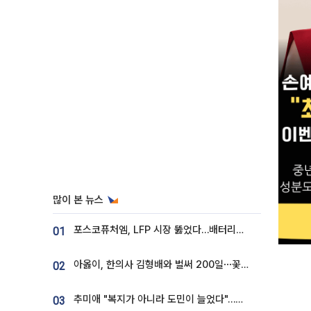
많이 본 뉴스
포스코퓨처엠, LFP 시장 뚫었다…배터리사와 대규모 장기 공급 합의
01
아옳이, 한의사 김형배와 벌써 200일⋯꽃다발 들고 "프러포즈 아냐"
02
추미애 "복지가 아니라 도민이 늘었다"…재정난 책임론 정면돌파
03