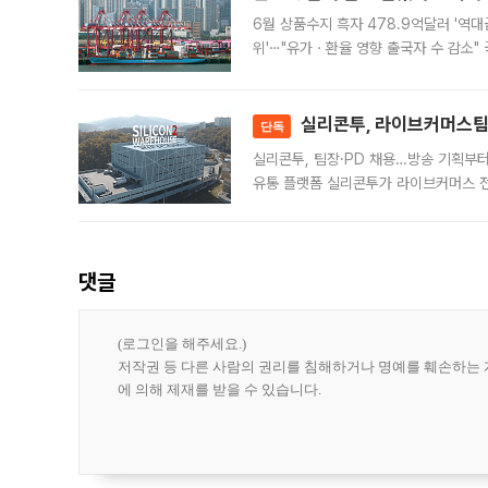
6월 상품수지 흑자 478.9억달러 '역대
위'⋯"유가ㆍ환율 영향 출국자 수 감소" 
급 수출 호조가 매달 이어지면서 6월 
대 기
실리콘투, 라이브커머스팀 
단독
실리콘투, 팀장·PD 채용…방송 기획부
유통 플랫폼 실리콘투가 라이브커머스 전
나섰다. 국내 화장품을 해외 유통망에 공
댓글