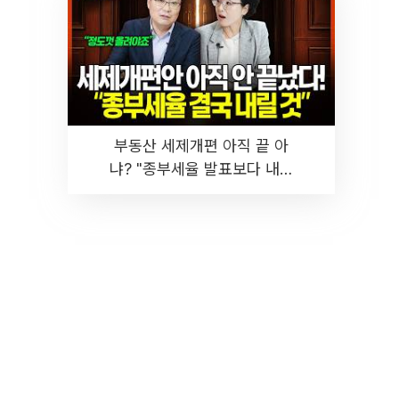
부동산 세제개편 아직 끝 아
냐? "종부세율 발표보다 내릴
것" 장기거주·양도세 전망 I 집
땅지성 I 김인만, 진미윤