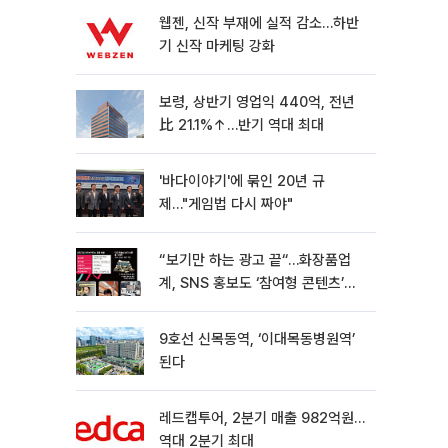
웹젠, 신작 부재에 실적 감소…하반
기 신작 마케팅 강화
보령, 상반기 영업익 440억, 전년
比 21.1%↑…반기 역대 최대
'바다이야기'에 묶인 20년 규
제…"게임법 다시 짜야"
“보기만 하는 광고 끝“…화장품업
계, SNS 홍보도 ‘참여형 콘텐츠’로
변모[K뷰티 라방戰]
9호선 신목동역, ‘이대목동병원역’
된다
레드캡투어, 2분기 매출 982억원…
역대 2분기 최대