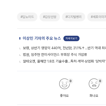
#딥노이드
#갑상선암
#디지털병리
#세포이미
이상민 기자의 주요 뉴스
자세히보기
보령, 상반기 영업익 440억, 전년比 21.1%↑…반기 역대 최
법원, 임주현 한미사이언스 부회장 주식 가압류
알테오젠, 올해만 1.8조 기술수출…특허·계약·상업화 ‘삼박자’
0
0
좋아요
화나요