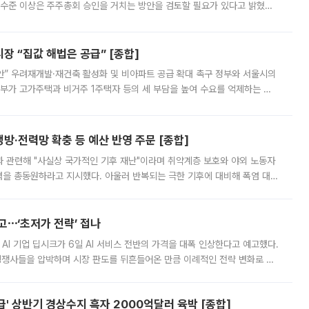
 수준 이상은 주주총회 승인을 거치는 방안을 검토할 필요가 있다고 밝혔다.
배구조와 주주권 강화 논의가 이어지는 가운데, 핵심 연구인력에 대한
 “집값 해법은 공급” [종합]
안” 우려재개발·재건축 활성화 및 비아파트 공급 확대 촉구 정부와 서울시의
정부가 고가주택과 비거주 1주택자 등의 세 부담을 높여 수요를 억제하는 카
키울 것이라며 세금이 아닌 공급이 근본적인 처방이라고 전면 반박했다.
방·전력망 확충 등 예산 반영 주문 [종합]
과 관련해 "사실상 국가적인 기후 재난"이라며 취약계층 보호와 야외 노동자
정력을 총동원하라고 지시했다. 아울러 반복되는 극한 기후에 대비해 폭염 대응
영하는 방안도 검토하라고 주문했다. 이 대통령은 이날 폭염·가뭄 대
예고⋯‘초저가 전략’ 접나
 AI 기업 딥시크가 6일 AI 서비스 전반의 가격을 대폭 인상한다고 예고했다.
 경쟁사들을 압박하며 시장 판도를 뒤흔들어온 만큼 이례적인 전략 변화로 평
 이날 공지를 통해 구체적인 인상 폭은 공개하지 않았지만 상당한 수
' 상반기 경상수지 흑자 2000억달러 육박 [종합]