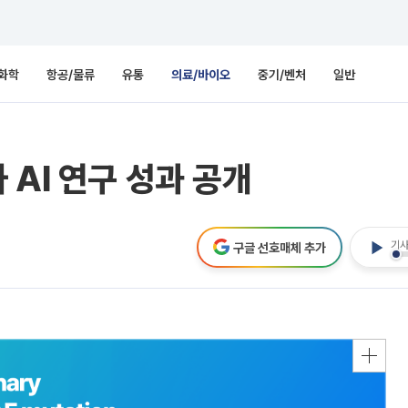
화학
항공/물류
유통
의료/바이오
중기/벤처
일반
 AI 연구 성과 공개
기사
구글 선호매체 추가