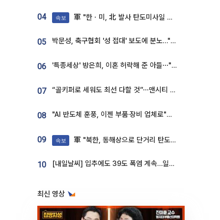
04
軍 "한ㆍ미, 北 발사 탄도미사일 제원 정밀분석 중"
속보
박문성, 축구협회 '성 접대' 보도에 분노…"다 말아먹으려고 작정했나"
05
'특종세상' 방은희, 이혼 허락해 준 아들⋯"너무 잘 커줬다" 오열
06
“골키퍼로 세워도 최선 다할 것”⋯맨시티 누네스, 주전 경쟁 각오 [인터뷰]
07
"AI 반도체 훈풍, 이젠 부품·장비 업체로"⋯증권가 HBM 수혜주 조명
08
09
軍 "북한, 동해상으로 단거리 탄도미사일 발사"
속보
[내일날씨] 입추에도 39도 폭염 계속…일부 지역 소나기
10
최신 영상