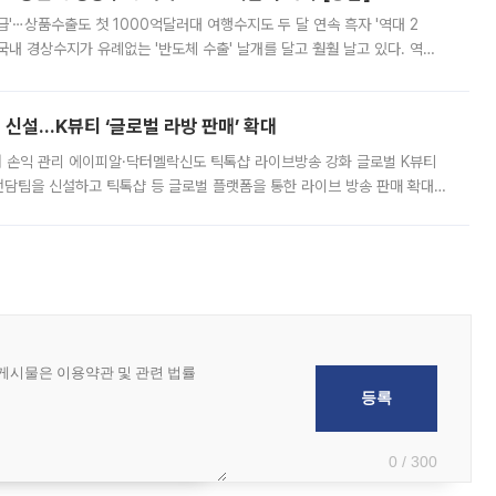
급'⋯상품수출도 첫 1000억달러대 여행수지도 두 달 연속 흑자 '역대 2
국내 경상수지가 유례없는 '반도체 수출' 날개를 달고 훨훨 날고 있다. 역대
경상수지 뿐 아니라 상반기 경상수지 흑자도 2000억달러에 근접하며 사상 최
신설…K뷰티 ‘글로벌 라방 판매’ 확대
터 손익 관리 에이피알·닥터멜락신도 틱톡샵 라이브방송 강화 글로벌 K뷰티
담팀을 신설하고 틱톡샵 등 글로벌 플랫폼을 통한 라이브 방송 판매 확대에
급하는 데서 한발 더 나아가 방송 기획과 상품 구성, 출연자 섭외, 손익
0 / 300