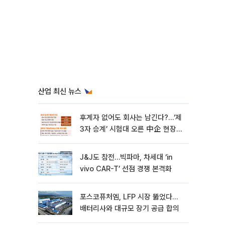
산업 최신 뉴스
후계자 없어도 회사는 남긴다?…‘제
3자 승계’ 시험대 오른 中企 현장
[기업승계 대전환]
J&J도 참전…빅파마, 차세대 ‘in
vivo CAR-T’ 선점 경쟁 본격화
포스코퓨처엠, LFP 시장 뚫었다…
배터리사와 대규모 장기 공급 합의