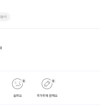
지분석
대
0
0
슬퍼요
추가취재 원해요