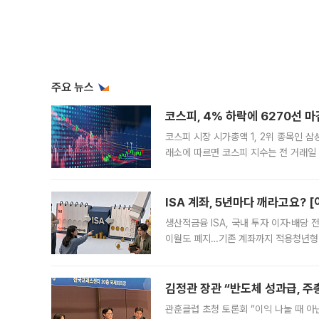
주요 뉴스
코스피, 4% 하락에 6270선 마
코스피 시장 시가총액 1, 2위 종목인 
래소에 따르면 코스피 지수는 전 거래일 대
1.81% 내린 6478.75에 출발한 코
다. 이날 오전
ISA 계좌, 5년마다 깨라고요? 
생산적금융 ISA, 국내 투자 이자·배당
이월도 폐지…기존 계좌까지 적용청년형 
는 5년마다 계좌를 해지하라는 건가요?”
편을
김정관 장관 “반도체 성과급, 
관훈클럽 초청 토론회 “이익 나눌 때 아