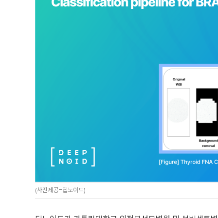
(사진제공=딥노이드)