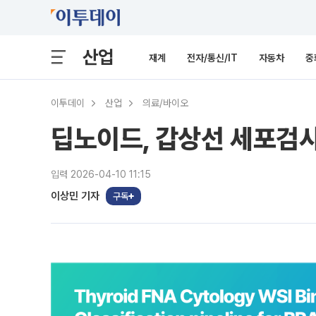
산업
재계
전자/통신/IT
자동차
중
이투데이
산업
의료/바이오
딥노이드, 갑상선 세포검사
입력 2026-04-10 11:15
이상민 기자
구독