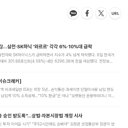
감…삼전·SK하닉 '와르르' 각각 6%·10%대 급락
삼성전자와 SK하이닉스가 급락하면서 지수가 4% 넘게 하락했다. 6일 한국거
비 301.88포인트(4.58%) 내린 6296.38에 장을 마감했다. 전장보다
스피는 장중 한때 6550.94까지 오르기도 했으나 6238.32까지 밀리기도 했
[이슈크래커]
 전액 비과세일반 ISA는 최장 5년…손익통산·과세이연 단절미사용 납입 한도
납입액 10% 소득공제…“10% 환급”은 아냐 “오랫동안 운용하라더니 이제
 ‘만능 절세 통장’으로 불리는 개인종합자산관리계좌(ISA)가 두 갈래로 개
주총 승인 받도록”…상법·자본시장법 개정 시사
닌 투자 이어갈 시기” “주52시간제도 손봐야” 김정관 산업통상부 장관이 반