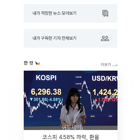
내가 저장한 뉴스 모아보기
내가 구독한 기자 전체보기
한 컷
코스피 4.58% 하락, 환율