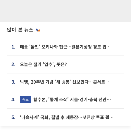
많이 본 뉴스
태풍 '돌핀' 오키나와 접근…일본기상청 경로 업데이트
1.
오늘은 절기 '입추', 뜻은?
2.
빅뱅, 20주년 기념 '새 뱅봉' 선보인다⋯콘서트 앞두고 팝업 개최
3.
합수본, '통계 조작' 서울·경기·충북 선관위 등 추가 압수수색
속보
4.
‘나솔사계’ 국화, 결별 후 재등장⋯첫인상 투표 휩쓸고 ‘인기녀’ 등극
5.