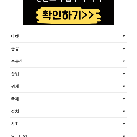
마켓
금융
부동산
산업
경제
국제
정치
사회
오피니언