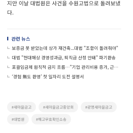
지만 이날 대법원은 사건을 수원고법으로 돌려보냈
다.
관련 뉴스
보증금 못 받았는데 상가 재건축...대법 "조합이 돌려줘야"
대법 "현대해상 경영성과급, 퇴직금 산정 안돼" 파기환송
포괄임금제 원칙적 금지 흐름…"기업 관리비용 증가, 근로자도 불리할 수도"
‘경험 無도 환영’ 첫 일자리 도전 설명서
#새마을금고
#새마을금고중앙회
#광명새마을금고
#대법원
#해고무효확인소송