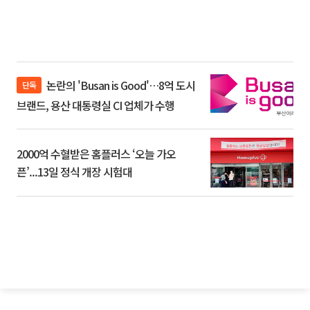
논란의 'Busan is Good'…8억 도시
단독
브랜드, 용산 대통령실 CI 업체가 수행
2000억 수혈받은 홈플러스 ‘오늘 가오
픈’...13일 정식 개장 시험대