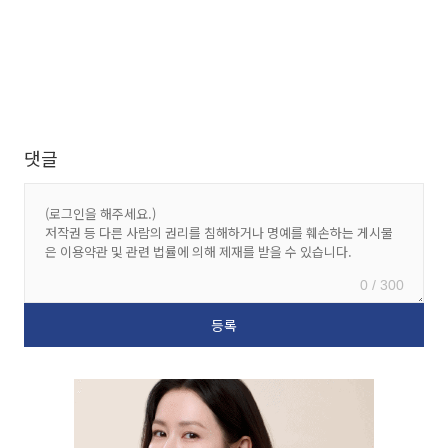
댓글
0 / 300