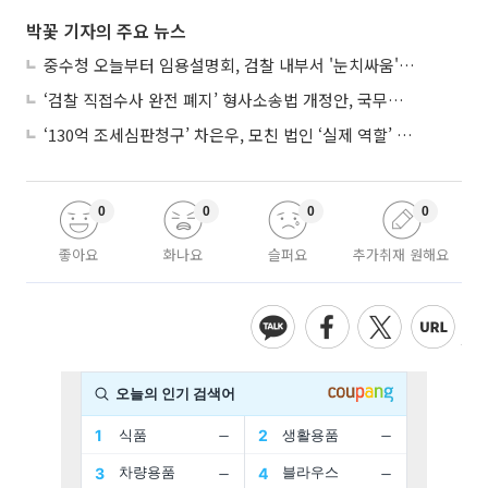
박꽃 기자의 주요 뉴스
중수청 오늘부터 임용설명회, 검찰 내부서 '눈치싸움' 기류변화도
‘검찰 직접수사 완전 폐지’ 형사소송법 개정안, 국무회의 통과
‘130억 조세심판청구’ 차은우, 모친 법인 ‘실제 역할’ 다툴 듯
0
0
0
0
좋아요
화나요
슬퍼요
추가취재 원해요