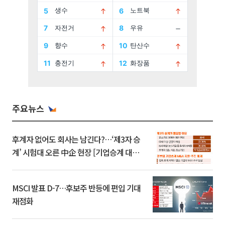
주요뉴스
후계자 없어도 회사는 남긴다?…‘제3자 승
계’ 시험대 오른 中企 현장 [기업승계 대전
환]
MSCI 발표 D-7…후보주 반등에 편입 기대
재점화