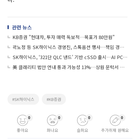
관련 뉴스
KB증권 "현대차, 투자 매력 독보적…목표가 80만원"
곽노정 등 SK하이닉스 경영진, 스톡옵션 행사…책임 경영 행보
SK하이닉스, ‘321단 QLC 낸드’ 기반 cSSD 출시…AI PC 주도권 강화
美 클래리티 법안 연내 통과 가능성 13%…상원 문턱서 제동
#SK하이닉스
#KB증권
0
0
0
0
좋아요
화나요
슬퍼요
추가취재 원해요