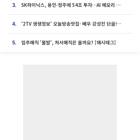
SK하이닉스, 용인·청주에 54조 투자…AI 메모리 생산기지 키운다
3.
'2TV 생생정보' 오늘방송맛집- 배우 강성진 단골! 쌀국수ㆍ푸팟퐁 커리 맛집 '블○○○'
4.
입추매직 '불발', 처서매직은 올까요? [해시태그]
5.