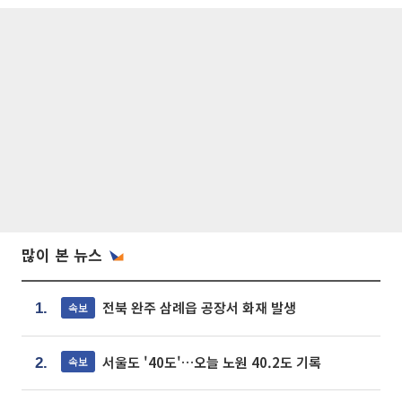
많이 본 뉴스
전북 완주 삼례읍 공장서 화재 발생
속보
1.
서울도 '40도'…오늘 노원 40.2도 기록
속보
2.