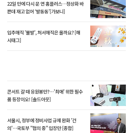
22일 만에 다시 문 연 홈플러스…정상화 바
쁜데 재고 없어 ‘발동동’[가보니]
입추매직 '불발', 처서매직은 올까요? [해
시태그]
콘서트 갈 때 응원봉만?⋯'최애' 위한 필수
품 등장이오! [솔드아웃]
서울시, 정부에 정비사업 규제 완화 '건
의'⋯국토부 "협의 중" 입장만 [종합]