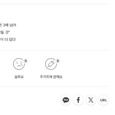
년 3배 넘어
들 것"
쪽이 더 덥다
0
0
슬퍼요
추가취재 원해요