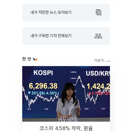
내가 저장한 뉴스 모아보기
내가 구독한 기자 전체보기
한 컷
코스피 4.58% 하락, 환율