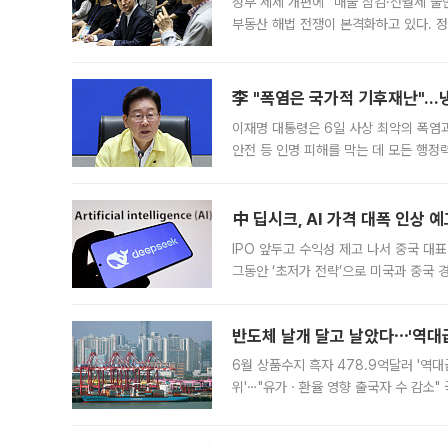
정부 세제 개편에 “매물 잠김·전월세 불
부동산 해법 전쟁이 본격화하고 있다. 
드를 꺼내자 서울시는 전·월세 부담만 
李 "폭염은 국가적 기후재난"…냉
이재명 대통령은 6일 사상 최악의 폭염
안전 등 인명 피해를 막는 데 모든 행
인프라 확충 계획을 내년도 예산안에 반
中 딥시크, AI 가격 대폭 인상 
IPO 앞두고 수익성 제고 나서 중국 대표
그동안 ‘초저가 전략’으로 미국과 중국
가된다. 블룸버그통신에 따르면 딥시크는
반도체 날개 달고 날았다⋯'역대급
6월 상품수지 흑자 478.9억달러 '역대
위'⋯"유가ㆍ환율 영향 출국자 수 감소" 
급 수출 호조가 매달 이어지면서 6월 
대 기