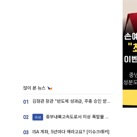
많이 본 뉴스
김정관 장관 “반도체 성과급, 주총 승인 받도록”…상법·자본시장법 개정 시사
01
중부내륙고속도로서 미상 폭발물 발견
02
속보
ISA 계좌, 5년마다 깨라고요? [이슈크래커]
03