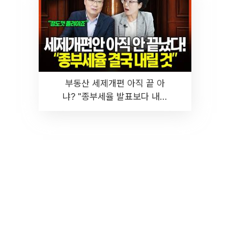
부동산 세제개편 아직 끝 아
냐? "종부세율 발표보다 내릴
것" 장기거주·양도세 전망 I 집
땅지성 I 김인만, 진미윤