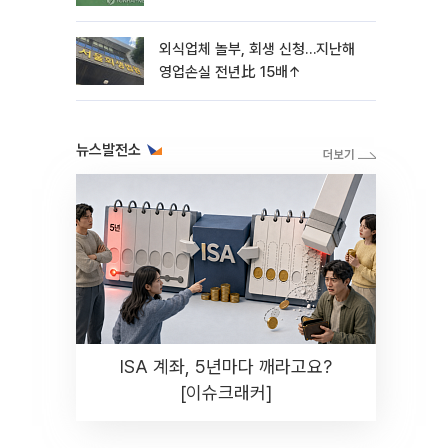
외식업체 놀부, 회생 신청…지난해
영업손실 전년比 15배↑
뉴스발전소
ISA 계좌, 5년마다 깨라고요?
[이슈크래커]