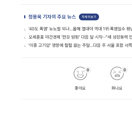
정용욱 기자의 주요 뉴스
자세히보기
'40도 폭염' 뉴노멀 되나…올해 열대야 역대 1위·폭염일수 평
오세훈표 야간경제 '한강 밤핑' 다음 달 시작⋯"새 성장동력 만
'이중 고기압' 영향에 펄펄 끓는 주말…다음 주 서울 포함 서
0
0
좋아요
화나요