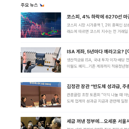
주요 뉴스
코스피, 4% 하락에 6270선 마
코스피 시장 시가총액 1, 2위 종목인 
래소에 따르면 코스피 지수는 전 거래일 대
1.81% 내린 6478.75에 출발한 코
다. 이날 오전
ISA 계좌, 5년마다 깨라고요? 
생산적금융 ISA, 국내 투자 이자·배당
이월도 폐지…기존 계좌까지 적용청년형 
는 5년마다 계좌를 해지하라는 건가요?”
편을
김정관 장관 “반도체 성과급, 
관훈클럽 초청 토론회 “이익 나눌 때 아
도체 업계의 성과급 지급과 관련해 일정
최근 상법·자본시장법 개정으로 기업 지
세금 꺼낸 정부에…오세훈 서울시장