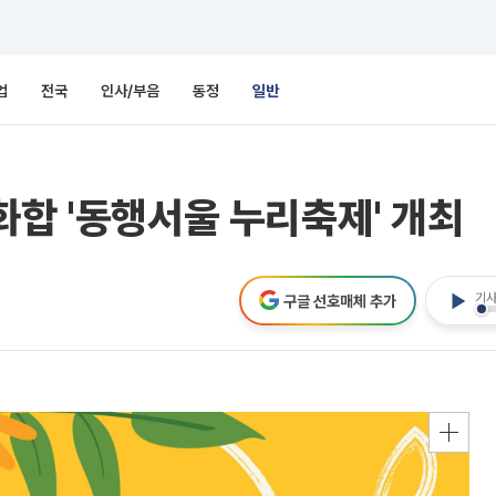
업
전국
인사/부음
동정
일반
화합 '동행서울 누리축제' 개최
기사
구글 선호매체 추가