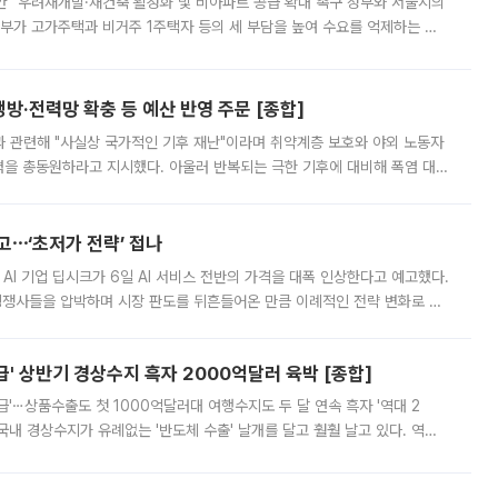
안” 우려재개발·재건축 활성화 및 비아파트 공급 확대 촉구 정부와 서울시의
정부가 고가주택과 비거주 1주택자 등의 세 부담을 높여 수요를 억제하는 카
키울 것이라며 세금이 아닌 공급이 근본적인 처방이라고 전면 반박했다.
방·전력망 확충 등 예산 반영 주문 [종합]
과 관련해 "사실상 국가적인 기후 재난"이라며 취약계층 보호와 야외 노동자
정력을 총동원하라고 지시했다. 아울러 반복되는 극한 기후에 대비해 폭염 대응
영하는 방안도 검토하라고 주문했다. 이 대통령은 이날 폭염·가뭄 대
예고⋯‘초저가 전략’ 접나
 AI 기업 딥시크가 6일 AI 서비스 전반의 가격을 대폭 인상한다고 예고했다.
 경쟁사들을 압박하며 시장 판도를 뒤흔들어온 만큼 이례적인 전략 변화로 평
 이날 공지를 통해 구체적인 인상 폭은 공개하지 않았지만 상당한 수
' 상반기 경상수지 흑자 2000억달러 육박 [종합]
급'⋯상품수출도 첫 1000억달러대 여행수지도 두 달 연속 흑자 '역대 2
국내 경상수지가 유례없는 '반도체 수출' 날개를 달고 훨훨 날고 있다. 역대
경상수지 뿐 아니라 상반기 경상수지 흑자도 2000억달러에 근접하며 사상 최