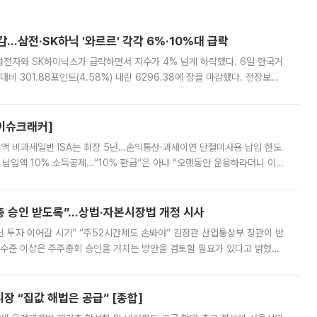
감…삼전·SK하닉 '와르르' 각각 6%·10%대 급락
삼성전자와 SK하이닉스가 급락하면서 지수가 4% 넘게 하락했다. 6일 한국거
비 301.88포인트(4.58%) 내린 6296.38에 장을 마감했다. 전장보다
스피는 장중 한때 6550.94까지 오르기도 했으나 6238.32까지 밀리기도 했
[이슈크래커]
 전액 비과세일반 ISA는 최장 5년…손익통산·과세이연 단절미사용 납입 한도
납입액 10% 소득공제…“10% 환급”은 아냐 “오랫동안 운용하라더니 이제
 ‘만능 절세 통장’으로 불리는 개인종합자산관리계좌(ISA)가 두 갈래로 개
주총 승인 받도록”…상법·자본시장법 개정 시사
닌 투자 이어갈 시기” “주52시간제도 손봐야” 김정관 산업통상부 장관이 반
 수준 이상은 주주총회 승인을 거치는 방안을 검토할 필요가 있다고 밝혔다.
배구조와 주주권 강화 논의가 이어지는 가운데, 핵심 연구인력에 대한
 “집값 해법은 공급” [종합]