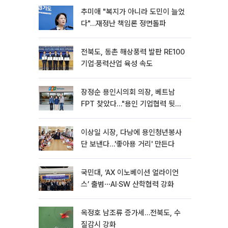
추미애 "복지가 아니라 도민이 늘었
다"…재정난 책임론 정면돌파
전북도, 동촌 해상풍력 발판 RE100
기업·풍력산업 육성 속도
장정순 용인시의회 의장, 베트남
FPT 찾았다…"용인 기업협력 뒷받
침"
이상일 시장, 다낭에 용인청년봉사
단 보낸다…'좋아용 거리' 만든다
국민대, ‘AX 이노베이션 얼라이언
스’ 출범⋯AI·SW 산학협력 강화
옥정호 남조류 증가세…전북도, 수
질감시 강화