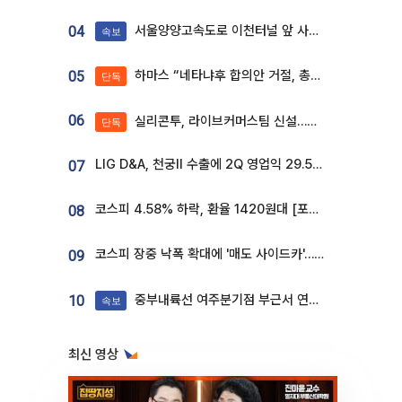
서울양양고속도로 이천터널 앞 사고 발생
04
속보
하마스 “네타냐후 합의안 거절, 총선 앞두고 시간 끌기”
05
단독
06
실리콘투, 라이브커머스팀 신설…K뷰티 ‘글로벌 판매망’ 확대[K뷰티 라방戰]
단독
LIG D&A, 천궁Ⅱ 수출에 2Q 영업익 29.5%↑…수주잔고 24.6조 [종합]
07
코스피 4.58% 하락, 환율 1420원대 [포토]
08
코스피 장중 낙폭 확대에 '매도 사이드카'…외인 2.8조'팔자'· 개인 3.1조 '사자'
09
중부내륙선 여주분기점 부근서 연이은 추돌사고 발생
10
속보
최신 영상