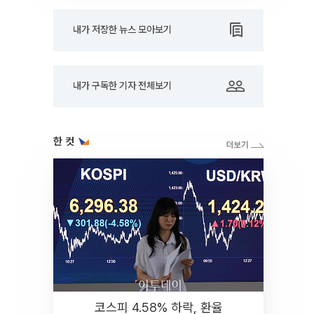
내가 저장한 뉴스 모아보기
내가 구독한 기자 전체보기
한 컷
코스피 4.58% 하락, 환율