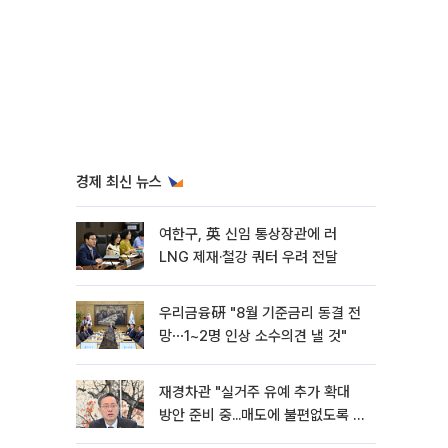
경제 최신 뉴스
여한구, 英 신임 통상장관에 러
LNG 제재·철강 쿼터 우려 전달
우리금융硏 "8월 기준금리 동결 전
망⋯1~2명 인상 소수의견 낼 것"
재경차관 "실거주 유예 추가 확대
방안 준비 중...매도에 불편없도록 노
력"