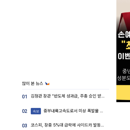
많이 본 뉴스
김정관 장관 “반도체 성과급, 주총 승인 받도록”…상법·자본시장법 개정 시사
01
중부내륙고속도로서 미상 폭발물 발견
02
속보
코스피, 장중 5%대 급락에 사이드카 발동…삼성·SK 동반 폭락
03