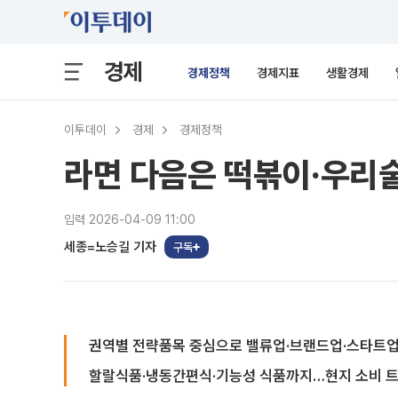
경제
경제정책
경제지표
생활경제
이투데이
경제
경제정책
라면 다음은 떡볶이·우리술?
입력 2026-04-09 11:00
세종=노승길 기자
구독
권역별 전략품목 중심으로 밸류업·브랜드업·스타트업
할랄식품·냉동간편식·기능성 식품까지…현지 소비 트