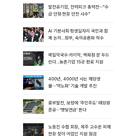
발전공기업, 전력피크 총력전⋯"수
급 안정·현장 안전 사수"
AI 기본사회·평생일자리 국민과 함
께 논의…정부, 숙의공론화 착수
메밀막국수·카이막, 백화점 문 두드
린다…농촌기업 15곳 판로 지원
400년, 4000년 사는 해양생
물⋯'역노화' 기술 개발 추진
중부발전, 보령에 '주민주도' 태양광
준공⋯'햇빛연금' 튼다
노동진 수협 회장, 제주 고수온 피해
현장 찾아 어업인 지원 점검