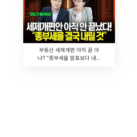
부동산 세제개편 아직 끝 아
냐? "종부세율 발표보다 내릴
것" 장기거주·양도세 전망 I 집
땅지성 I 김인만, 진미윤