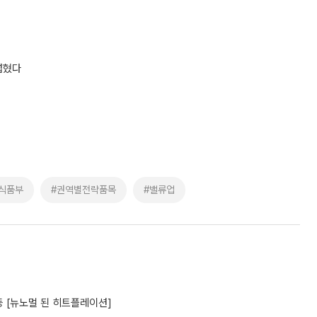
넓혔다
식품부
#권역별전략품목
#밸류업
 [뉴노멀 된 히트플레이션]