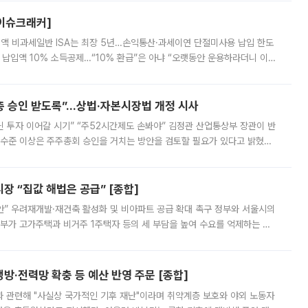
[이슈크래커]
 전액 비과세일반 ISA는 최장 5년…손익통산·과세이연 단절미사용 납입 한도
납입액 10% 소득공제…“10% 환급”은 아냐 “오랫동안 운용하라더니 이제
 ‘만능 절세 통장’으로 불리는 개인종합자산관리계좌(ISA)가 두 갈래로 개
주총 승인 받도록”…상법·자본시장법 개정 시사
닌 투자 이어갈 시기” “주52시간제도 손봐야” 김정관 산업통상부 장관이 반
 수준 이상은 주주총회 승인을 거치는 방안을 검토할 필요가 있다고 밝혔다.
배구조와 주주권 강화 논의가 이어지는 가운데, 핵심 연구인력에 대한
 “집값 해법은 공급” [종합]
안” 우려재개발·재건축 활성화 및 비아파트 공급 확대 촉구 정부와 서울시의
정부가 고가주택과 비거주 1주택자 등의 세 부담을 높여 수요를 억제하는 카
키울 것이라며 세금이 아닌 공급이 근본적인 처방이라고 전면 반박했다.
방·전력망 확충 등 예산 반영 주문 [종합]
과 관련해 "사실상 국가적인 기후 재난"이라며 취약계층 보호와 야외 노동자