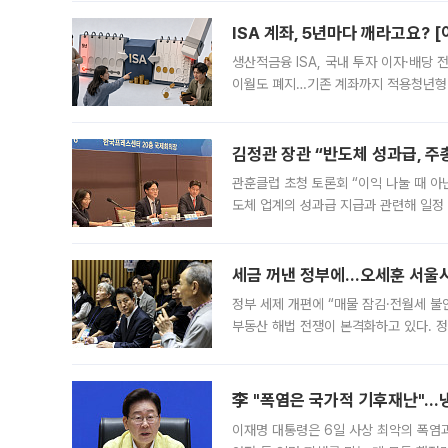
다. 이날 오전
ISA 계좌, 5년마다 깨라고요? 
생산적금융 ISA, 국내 투자 이자·배당
이월도 폐지…기존 계좌까지 적용청년형 
는 5년마다 계좌를 해지하라는 건가요?”
편을
김정관 장관 “반도체 성과급, 
관훈클럽 초청 토론회 “이익 나눌 때 아
도체 업계의 성과급 지급과 관련해 일정
최근 상법·자본시장법 개정으로 기업 지
세금 꺼낸 정부에…오세훈 서울시장
정부 세제 개편에 “매물 잠김·전월세 불
부동산 해법 전쟁이 본격화하고 있다. 
드를 꺼내자 서울시는 전·월세 부담만 
李 "폭염은 국가적 기후재난"…냉
이재명 대통령은 6일 사상 최악의 폭염