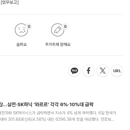
 [업무보고]
0
0
슬퍼요
추가취재 원해요
감…삼전·SK하닉 '와르르' 각각 6%·10%대 급락
삼성전자와 SK하이닉스가 급락하면서 지수가 4% 넘게 하락했다. 6일 한국거
비 301.88포인트(4.58%) 내린 6296.38에 장을 마감했다. 전장보다
스피는 장중 한때 6550.94까지 오르기도 했으나 6238.32까지 밀리기도 했