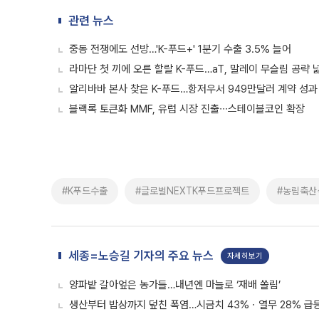
관련 뉴스
중동 전쟁에도 선방…'K-푸드+' 1분기 수출 3.5% 늘어
라마단 첫 끼에 오른 할랄 K-푸드…aT, 말레이 무슬림 공략 
알리바바 본사 찾은 K-푸드…항저우서 949만달러 계약 성과
블랙록 토큰화 MMF, 유럽 시장 진출∙∙∙스테이블코인 확장
#K푸드수출
#글로벌NEXTK푸드프로젝트
#농림축산
세종=노승길 기자의 주요 뉴스
자세히보기
양파밭 갈아엎은 농가들…내년엔 마늘로 ‘재배 쏠림’
생산부터 밥상까지 덮친 폭염…시금치 43%ㆍ열무 28% 급등