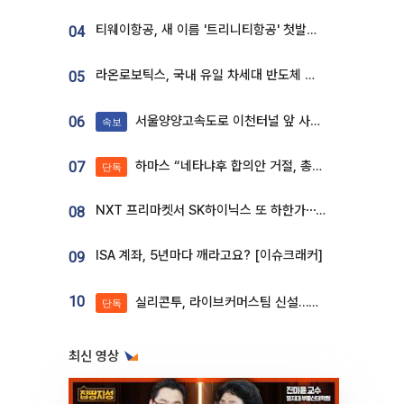
티웨이항공, 새 이름 '트리니티항공' 첫발…SSC 전략 본격화
04
라온로보틱스, 국내 유일 차세대 반도체 공정 로봇 개발 ‘고객사 테스트 진행’
05
서울양양고속도로 이천터널 앞 사고 발생
06
속보
하마스 “네타냐후 합의안 거절, 총선 앞두고 시간 끌기”
07
단독
NXT 프리마켓서 SK하이닉스 또 하한가⋯‘11주 거래’에 시초가 왜곡
08
ISA 계좌, 5년마다 깨라고요? [이슈크래커]
09
10
실리콘투, 라이브커머스팀 신설…K뷰티 ‘글로벌 판매망’ 확대[K뷰티 라방戰]
단독
최신 영상