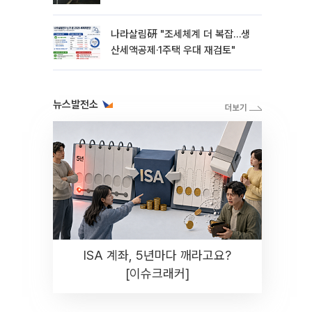
나라살림硏 "조세체계 더 복잡…생
산세액공제·1주택 우대 재검토"
뉴스발전소
ISA 계좌, 5년마다 깨라고요?
[이슈크래커]