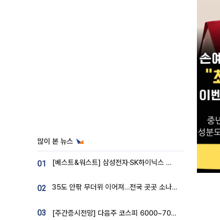
많이 본 뉴스
[베스트&워스트] 삼성전자·SK하이닉스 밀린 한 주…상상인증권은 85% 급등
01
35도 안팎 무더위 이어져…전국 곳곳 소나기 [오늘 날씨]
02
03
[주간증시전망] 다음주 코스피 6000~7000⋯“外人 수급은 정책이 변수”