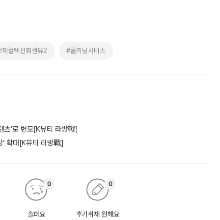
브제컬렉션휘센뷰2
#클리닝서비스
텐츠’로 변모[K뷰티 라방戰]
’ 확대[K뷰티 라방戰]
0
0
슬퍼요
추가취재 원해요