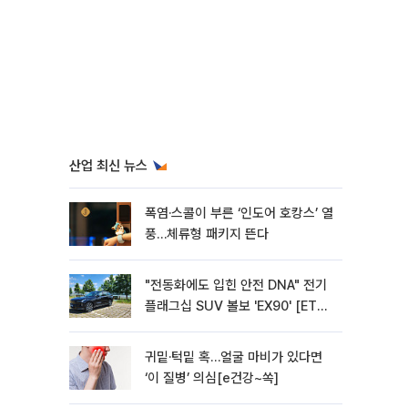
산업 최신 뉴스
폭염·스콜이 부른 ‘인도어 호캉스’ 열
풍…체류형 패키지 뜬다
"전동화에도 입힌 안전 DNA" 전기
플래그십 SUV 볼보 'EX90' [ET의
모빌리티]
귀밑·턱밑 혹…얼굴 마비가 있다면
‘이 질병’ 의심[e건강~쏙]