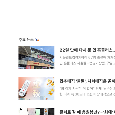
주요 뉴스
22일 만에 다시 문 연 홈플러스
서울월드컵경기장점 67명 출근해 재개점 
연 홈플러스 서울월드컵경기장점. 7일 
우유, 과일 같은 신선식품이 차근차근 자
입추매직 '불발', 처서매직은 올
“와 이제 시원한 거 같아” 단체 ‘뇌손상
한 더위 속 30도대 초반이 상대적으로
지역에 있었습니다. 7월 말에는 서풍과
콘서트 갈 때 응원봉만?⋯'최애'