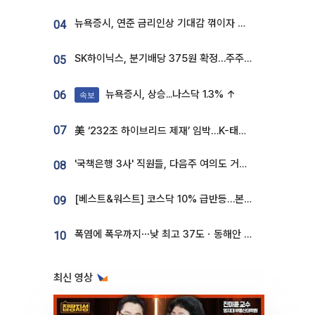
뉴욕증시, 연준 금리인상 기대감 꺾이자 상승...S&P500 사상 최고치 [종합]
04
SK하이닉스, 분기배당 375원 확정…주주환원책 9월로 앞당겨 발표
05
뉴욕증시, 상승...나스닥 1.3% ↑
06
속보
07
美 ‘232조 하이브리드 제재’ 임박…K-태양광, 불확실성 털고 날개 다나
'국책은행 3사' 직원들, 다음주 여의도 거리 나서는 까닭은
08
[베스트&워스트] 코스닥 10% 급반등…본느, 최대주주 변경 기대에 270% 폭등
09
폭염에 폭우까지⋯낮 최고 37도ㆍ동해안 강한 비 [날씨]
10
최신 영상