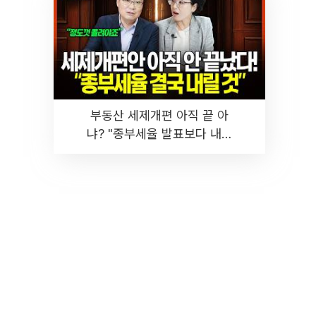
부동산 세제개편 아직 끝 아
냐? "종부세율 발표보다 내릴
것" 장기거주·양도세 전망 I 집
땅지성 I 김인만, 진미윤