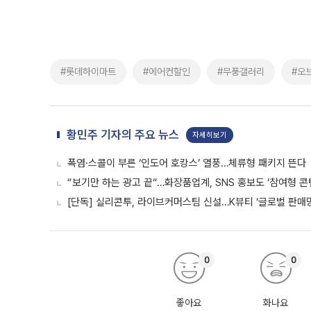
#롯데하이마트
#에어컨할인
#무풍갤러리
#오
황민주 기자의 주요 뉴스
자세히보기
폭염·스콜이 부른 ‘인도어 호캉스’ 열풍…체류형 패키지 뜬다
“보기만 하는 광고 끝“…화장품업계, SNS 홍보도 ‘참여형 콘
[단독] 실리콘투, 라이브커머스팀 신설…K뷰티 ‘글로벌 판매망
0
0
좋아요
화나요