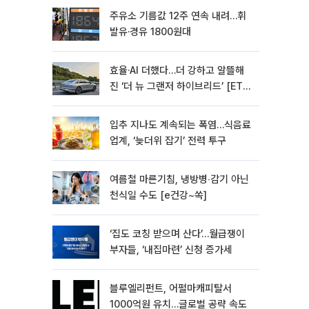
주유소 기름값 12주 연속 내려…휘
발유·경유 1800원대
효율·AI 더했다…더 강하고 알뜰해
진 ‘더 뉴 그랜저 하이브리드’ [ET의
모빌리티]
입추 지나도 계속되는 폭염…식음료
업계, ‘늦더위 잡기’ 전력 투구
여름철 마른기침, 냉방병‧감기 아닌
천식일 수도 [e건강~쏙]
‘집도 코칭 받으며 산다’…월급쟁이
부자들, ‘내집마련’ 신청 증가세
블루엘리펀트, 어펄마캐피탈서
1000억원 유치…글로벌 공략 속도