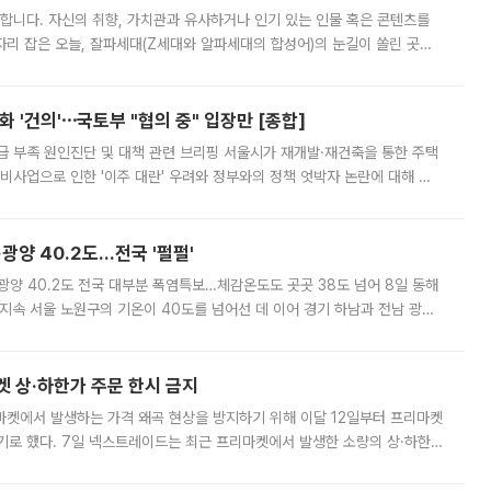
합니다. 자신의 취향, 가치관과 유사하거나 인기 있는 인물 혹은 콘텐츠를
'가 자리 잡은 오늘, 잘파세대(Z세대와 알파세대의 합성어)의 눈길이 쏠린 곳은
리는 공연장. 응원봉만큼이나 눈에 띄는 게 있습니다. 공연이 시작되기
 '건의'⋯국토부 "협의 중" 입장만 [종합]
급 부족 원인진단 및 대책 관련 브리핑 서울시가 재개발·재건축을 통한 주택
비사업으로 인한 '이주 대란' 우려와 정부와의 정책 엇박자 논란에 대해 정
실장은 2031년까지 31만 가구 착공 목표에 차질이 없다는 입장이나,
·광양 40.2도…전국 '펄펄'
·광양 40.2도 전국 대부분 폭염특보…체감온도도 곳곳 38도 넘어 8일 동해
지속 서울 노원구의 기온이 40도를 넘어선 데 이어 경기 하남과 전남 광양
. 전국 대부분 지역에 폭염특보가 내려진 가운데 곳곳에서 39~40도 안팎
켓 상·하한가 주문 한시 금지
마켓에서 발생하는 가격 왜곡 현상을 방지하기 위해 이달 12일부터 프리마켓
기로 했다. 7일 넥스트레이드는 최근 프리마켓에서 발생한 소량의 상·하한
, 주문 오류로 인한 가격 급등락을 최소화하기 위한 비상 대응방안을 발표