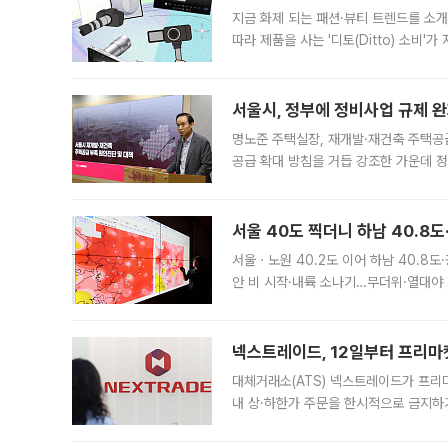
지금 화제 되는 패션·뷰티 트렌드를 소개
따라 제품을 사는 '디토(Ditto) 소비
어디일까요? 아이돌 콘서트 시작을 기다
서울시, 정부에 정비사업 규제 완화
명노준 주택실장, 재개발·재건축 주택공
공급 확대 방침을 거듭 강조한 가운데 정
면 반박하고 나섰다. 명노준 서울시 주택
서울 40도 찍더니 하남 40.8도
서울ㆍ노원 40.2도 이어 하남 40.8도
안 비 시작·내륙 소나기…무더위·열대야 
에서도 40도를 웃도는 기온이 관측됐다
의 극심한
넥스트레이드, 12일부터 프리마
대체거래소(ATS) 넥스트레이드가 프리
내 상·하한가 주문을 한시적으로 금지하
가 체결 사례와 관련해 설명자료를 내고