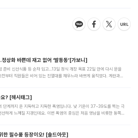
…정상화 바쁜데 재고 없어 ‘발동동’[가보니]
준비 신선식품 등 순차 입고…13일 정식 개장 목표 22일 만에 다시 문을
오전부터 직원들은 비어 있는 진열대를 채우느라 바쁘게 움직였다. 계란과
리를 잡기 시작했지만, 매장 곳곳엔 여전히 텅 빈 매대가 먼저 눈에 들어왔
까요? [해시태그]
’의 단계까지 온 지독하고 지독한 폭염입니다. 낮 기온이 37~39도를 찍는 극
 선선하게 느껴질 지경인데요. 이번 폭염의 중심은 처음 영남을 비롯한 동쪽
 북서풍이 산맥을 넘어 영남 쪽으로 내려오면서 뜨겁고 건조해졌는데요.
 위한 필수품 등장이오! [솔드아웃]