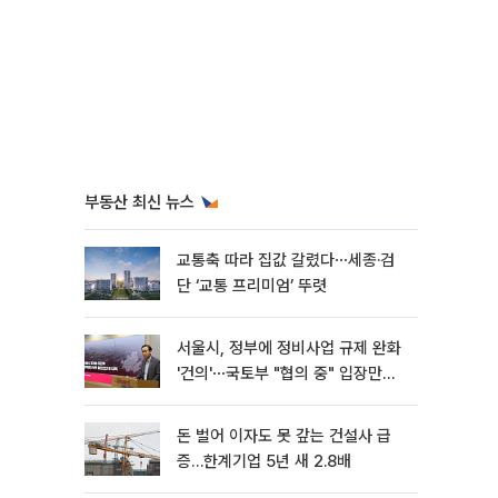
부동산 최신 뉴스
교통축 따라 집값 갈렸다⋯세종·검
단 ‘교통 프리미엄’ 뚜렷
서울시, 정부에 정비사업 규제 완화
'건의'⋯국토부 "협의 중" 입장만
[종합]
돈 벌어 이자도 못 갚는 건설사 급
증…한계기업 5년 새 2.8배