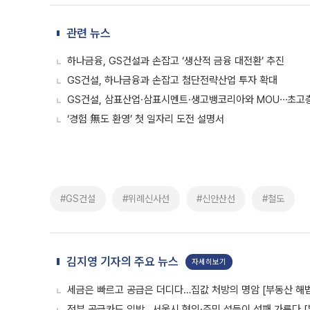
관련 뉴스
하나금융, GS건설과 손잡고 ‘생산적 금융 대전환’ 추진
GS건설, 하나금융과 손잡고 첨단전략산업 투자 확대
GS건설, 삼표산업·삼표시멘트·생고뱅코리아와 MOU⋯초고층 
‘경험 無도 환영’ 첫 일자리 도전 설명서
#GS건설
#위례신사선
#신안산선
#철도
김지영 기자의 주요 뉴스
자세히보기
세금은 빠르고 공급은 더디다…집값 처방의 명암 [부동산 해법
정부 공급카드 임박…서울시 협의·주민 설득이 성패 가른다 [