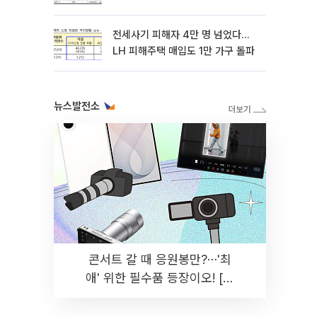
전세사기 피해자 4만 명 넘었다…
LH 피해주택 매입도 1만 가구 돌파
뉴스발전소
콘서트 갈 때 응원봉만?⋯'최
애' 위한 필수품 등장이오! [솔
드아웃]