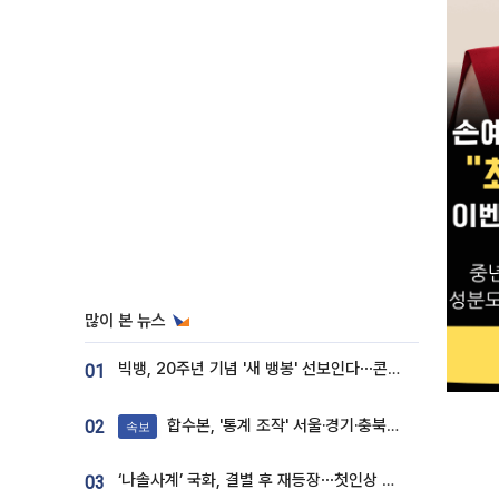
많이 본 뉴스
빅뱅, 20주년 기념 '새 뱅봉' 선보인다⋯콘서트 앞두고 팝업 개최
01
합수본, '통계 조작' 서울·경기·충북 선관위 등 추가 압수수색
02
속보
‘나솔사계’ 국화, 결별 후 재등장⋯첫인상 투표 휩쓸고 ‘인기녀’ 등극
03