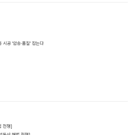
시공 '압송·품질' 잡는다
 전쟁]
부동산 해법 전쟁]