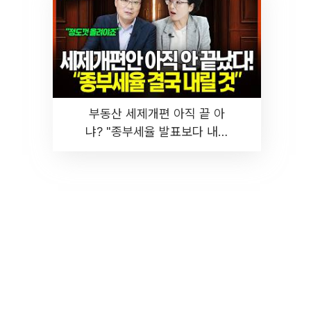
부동산 세제개편 아직 끝 아
냐? "종부세율 발표보다 내릴
것" 장기거주·양도세 전망 I 집
땅지성 I 김인만, 진미윤