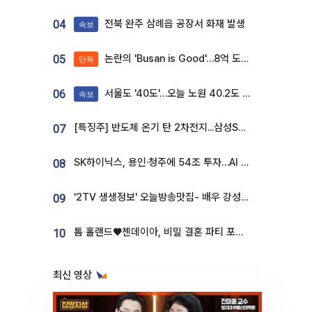
전북 완주 삼례읍 공장서 화재 발생
04
속보
논란의 'Busan is Good'…8억 도시브랜드, 용산 대통령실 CI 업체가 수행
05
단독
서울도 '40도'…오늘 노원 40.2도 기록
06
속보
[특징주] 반도체 온기 탄 2차전지...삼성SDI, 장 초반 7% 넘게 껑충
07
SK하이닉스, 용인·청주에 54조 투자…AI 메모리 생산기지 키운다
08
'2TV 생생정보' 오늘방송맛집- 배우 강성진 단골! 쌀국수ㆍ푸팟퐁 커리 맛집 '블○○○'
09
톰 홀랜드♥젠데이아, 비밀 결혼 파티 포착⋯호텔 대관비만 9억
10
최신 영상