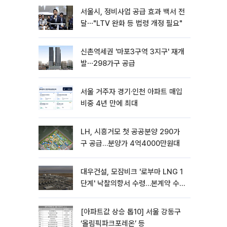
서울시, 정비사업 공급 효과 백서 전
달⋯"LTV 완화 등 법령 개정 필요"
신촌역세권 '마포3구역 3지구' 재개
발⋯298가구 공급
서울 거주자 경기·인천 아파트 매입
비중 4년 만에 최대
LH, 시흥거모 첫 공공분양 290가
구 공급…분양가 4억4000만원대
대우건설, 모잠비크 '로부마 LNG 1
단계' 낙찰의향서 수령…본계약 수
주 ‘청신호'
[아파트값 상승 톱10] 서울 강동구
‘올림픽파크포레온’ 등