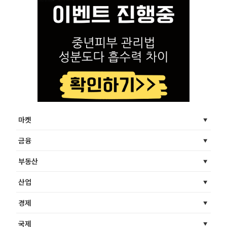
마켓
금융
부동산
산업
경제
국제