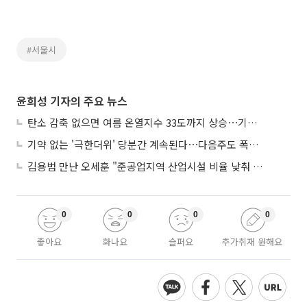
#서울시
윤희성 기자의 주요 뉴스
탄소 감축 없으면 여름 온열지수 33도까지 상승⋯기상청, 2100년 미래전망
기약 없는 '극한더위' 당분간 계속된다⋯다음주도 폭염·열대야 지속
김용범 만난 오세훈 "준공업지역 산업시설 비율 낮춰 공급 늘려야"
0
0
0
0
좋아요
화나요
슬퍼요
추가취재 원해요