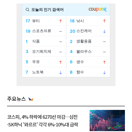
주요뉴스
코스피, 4% 하락에 6270선 마감…삼전
·SK하닉 '와르르' 각각 6%·10%대 급락