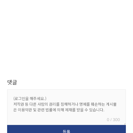
댓글
0 / 300