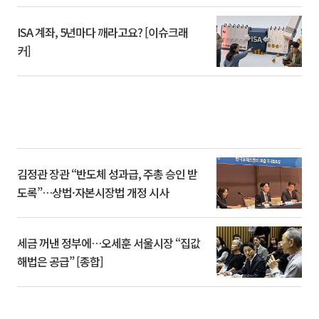
ISA 계좌, 5년마다 깨라고요? [이슈크래
커]
김정관 장관 “반도체 성과급, 주총 승인 받
도록”…상법·자본시장법 개정 시사
세금 꺼낸 정부에…오세훈 서울시장 “집값
해법은 공급” [종합]