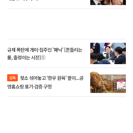
규제 폭탄에 개미·집주인 '패닉' [흔들리는
룰, 출렁이는 시장]①
젖소 섞어놓고 ‘한우 원육’ 팔이...공
단독
영홈쇼핑 표기·검증 구멍