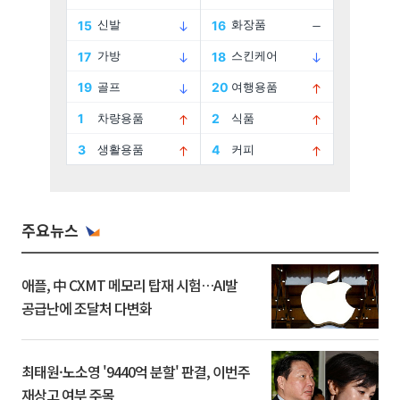
주요뉴스
애플, 中 CXMT 메모리 탑재 시험…AI발
공급난에 조달처 다변화
최태원·노소영 '9440억 분할' 판결, 이번주
재상고 여부 주목