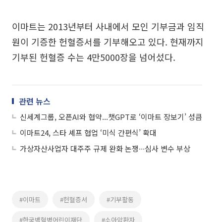
이마트는 2013년부터 사내에서 모인 기부금과 임직
원이 기증한 헌혈증서를 기부해오고 있다. 현재까지
기부된 헌혈증 수는 4만5000장을 넘어섰다.
관련 뉴스
신세계그룹, 오픈AI와 협약...챗GPT로 ‘이마트 장보기’ 성큼
이마트24, 스타 셰프 협업 ‘미식 간편식’ 확대
가상자산사업자 대주주 규제 완화 논쟁∙∙∙심사 변수 부상
#이마트
#헌혈증서
#기부활동
#한국백혈병어린이재단
#소아암환자