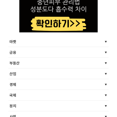
마켓
금융
부동산
산업
경제
국제
정치
사회