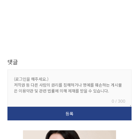
댓글
0 / 300