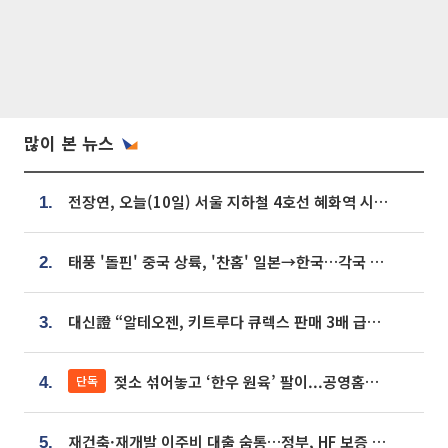
많이 본 뉴스
전장연, 오늘(10일) 서울 지하철 4호선 혜화역 시위…1호선 용산역 무정차
1.
태풍 '돌핀' 중국 상륙, '찬홈' 일본→한국…각국 기상청 예상 경로는?
2.
대신證 “알테오젠, 키트루다 큐렉스 판매 3배 급증…목표가 41만원 상향”
3.
젖소 섞어놓고 ‘한우 원육’ 팔이...공영홈쇼핑 표기·검증 구멍
단독
4.
재건축·재개발 이주비 대출 숨통…정부, HF 보증 신설 추진
5.