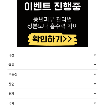
마켓
금융
부동산
산업
경제
국제