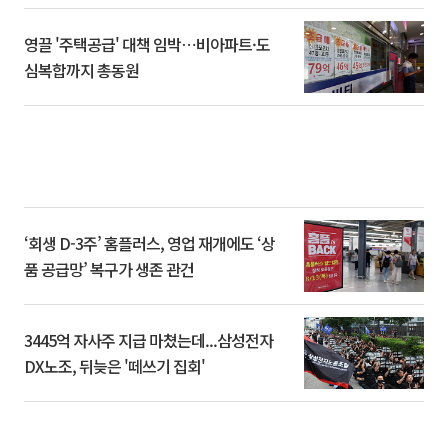
영끌 '주택공급' 대책 임박⋯비아파트·도
심복합까지 총동원
‘회생 D-3주’ 홈플러스, 영업 재개에도 ‘상
품 공급망’ 복구가 생존 관건
3445억 자사주 지급 마쳤는데...삼성전자
DX노조, 뒤늦은 '떼쓰기 집회'