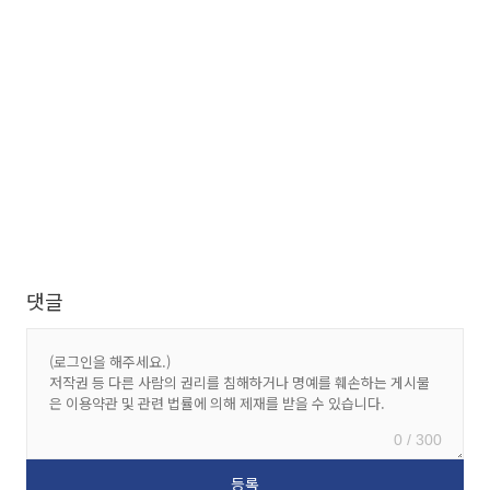
댓글
0 / 300