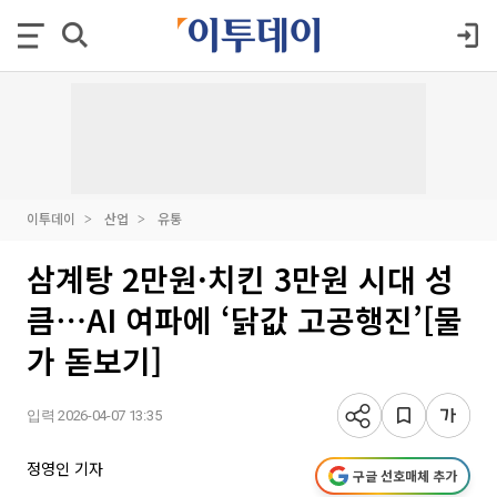
이투데이
산업
유통
삼계탕 2만원·치킨 3만원 시대 성
큼⋯AI 여파에 ‘닭값 고공행진’[물
가 돋보기]
입력 2026-04-07 13:35
정영인 기자
구글 선호매체 추가