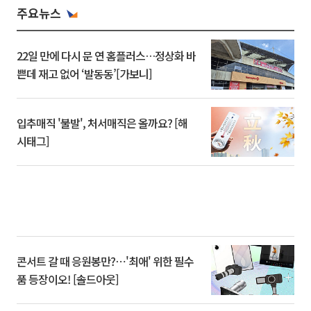
주요뉴스
22일 만에 다시 문 연 홈플러스…정상화 바
쁜데 재고 없어 ‘발동동’[가보니]
입추매직 '불발', 처서매직은 올까요? [해
시태그]
콘서트 갈 때 응원봉만?⋯'최애' 위한 필수
품 등장이오! [솔드아웃]