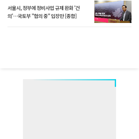
서울시, 정부에 정비사업 규제 완화 '건
의'⋯국토부 "협의 중" 입장만 [종합]