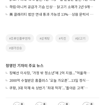
하림·마니커 공급가 기습 인상… 닭고기 소매가 2년 9개월 만에 '최고치'
美 클래리티 법안 연내 통과 가능성 13%…상원 문턱서 제동
#조류인플루엔자
#삼계탕
#치킨
#닭고기
#원가상승
정영인 기자의 주요 뉴스
장혜선 이사장, ‘가정 밖 청소년’에 2억 지원...“억울하고 아파도 단단해지길”
2000억 수혈받은 홈플러스 ‘오늘 가오픈’...13일 정식 개장 시험대
쿠팡, 3대 악재 속 상반기 ‘최대 적자’...‘돌아온 고객’에 수익성 반등 주목
0
0
0
0