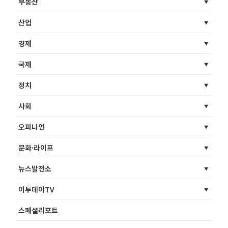
부동산
산업
경제
국제
정치
사회
오피니언
문화·라이프
뉴스발전소
이투데이TV
스페셜리포트