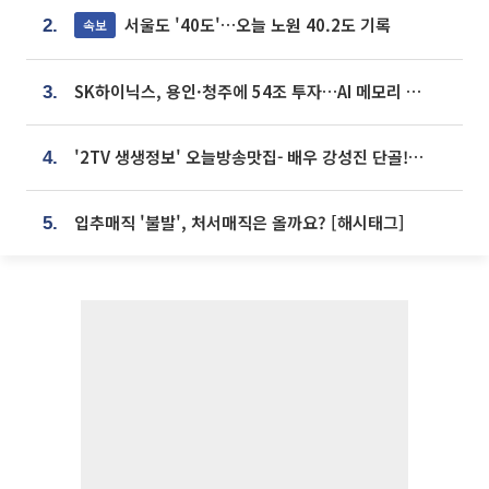
서울도 '40도'…오늘 노원 40.2도 기록
속보
2.
SK하이닉스, 용인·청주에 54조 투자…AI 메모리 생산기지 키운다
3.
'2TV 생생정보' 오늘방송맛집- 배우 강성진 단골! 쌀국수ㆍ푸팟퐁 커리 맛집 '블○○○'
4.
입추매직 '불발', 처서매직은 올까요? [해시태그]
5.