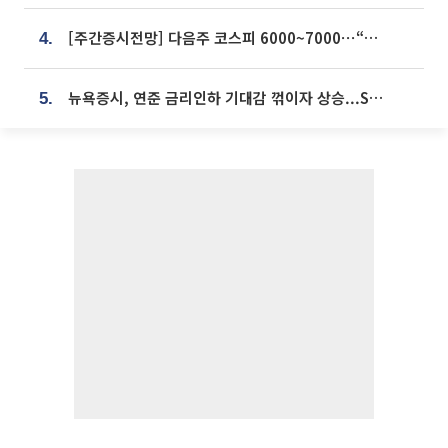
[주간증시전망] 다음주 코스피 6000~7000⋯“外人 수급은 정책이 변수”
4.
뉴욕증시, 연준 금리인하 기대감 꺾이자 상승...S&P500 사상 최고치 [종합]
5.