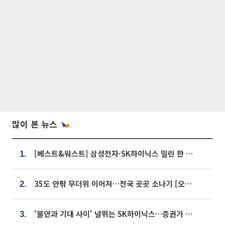
많이 본 뉴스
[베스트&워스트] 삼성전자·SK하이닉스 밀린 한 주…상상인증권은 85% 급등
1.
35도 안팎 무더위 이어져…전국 곳곳 소나기 [오늘 날씨]
2.
'불안과 기대 사이' 널뛰는 SK하이닉스…증권가 "HBM4·LTA 기반 펀터멘털 견고"
3.