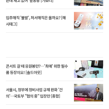
쁜데 재고 없어 ‘발동동’[가보니]
입추매직 '불발', 처서매직은 올까요? [해
시태그]
콘서트 갈 때 응원봉만?⋯'최애' 위한 필수
품 등장이오! [솔드아웃]
서울시, 정부에 정비사업 규제 완화 '건
의'⋯국토부 "협의 중" 입장만 [종합]