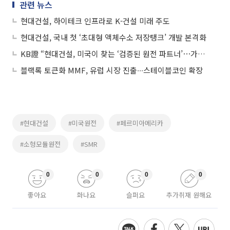
관련 뉴스
현대건설, 하이테크 인프라로 K-건설 미래 주도
현대건설, 국내 첫 ‘초대형 액체수소 저장탱크’ 개발 본격화
KB證 “현대건설, 미국이 찾는 ‘검증된 원전 파트너’⋯가파른 성장 전망”
블랙록 토큰화 MMF, 유럽 시장 진출∙∙∙스테이블코인 확장
#현대건설
#미국원전
#페르미아메리카
#소형모듈원전
#SMR
0
0
0
0
좋아요
화나요
슬퍼요
추가취재 원해요