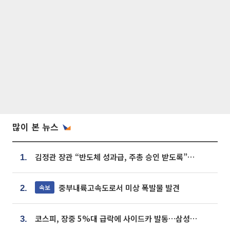
많이 본 뉴스
김정관 장관 “반도체 성과급, 주총 승인 받도록”…상법·자본시장법 개정 시사
1.
중부내륙고속도로서 미상 폭발물 발견
속보
2.
코스피, 장중 5%대 급락에 사이드카 발동…삼성·SK 동반 폭락
3.