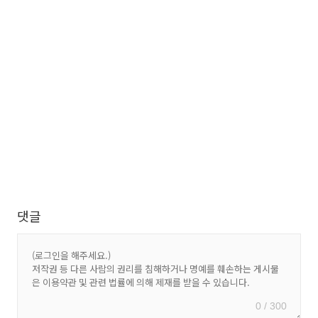
댓글
0 / 300