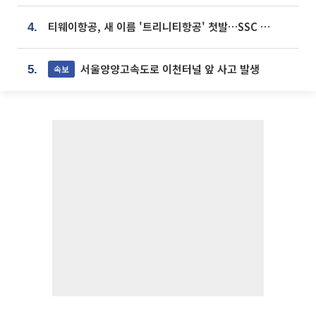
티웨이항공, 새 이름 '트리니티항공' 첫발…SSC 전략 본격화
4.
서울양양고속도로 이천터널 앞 사고 발생
속보
5.