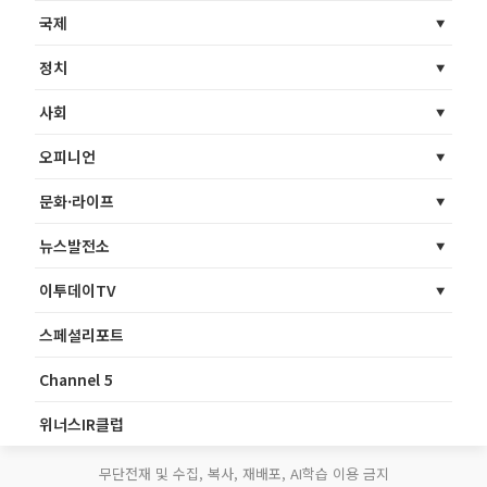
국제
정치
사회
오피니언
문화·라이프
뉴스발전소
이투데이TV
스페셜리포트
Channel 5
위너스IR클럽
무단전재 및 수집, 복사, 재배포, AI학습 이용 금지