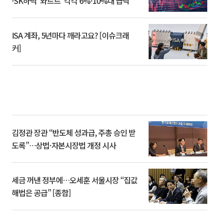
·SK하닉 '와르르' 각각 6%·10%대 급락
ISA 계좌, 5년마다 깨라고요? [이슈크래
커]
김정관 장관 “반도체 성과급, 주총 승인 받
도록”…상법·자본시장법 개정 시사
세금 꺼낸 정부에…오세훈 서울시장 “집값
해법은 공급” [종합]