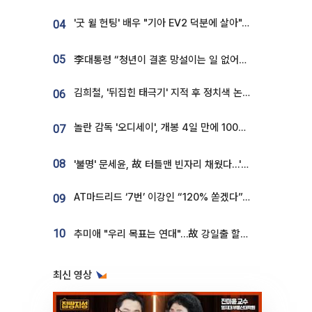
'굿 윌 헌팅' 배우 "기아 EV2 덕분에 살아"…교통사고 후 안전성 극찬
04
05
李대통령 “청년이 결혼 망설이는 일 없어야...제도상 불이익 조사”
김희철, '뒤집힌 태극기' 지적 후 정치색 논란…"좌우 떠나 우리나라 국기"
06
놀란 감독 '오디세이', 개봉 4일 만에 100만 돌파⋯'왕사남' 보다 빠르다
07
08
'불명' 문세윤, 故 터틀맨 빈자리 채웠다…'거북이' 눈물의 최종 우승
AT마드리드 ‘7번’ 이강인 “120% 쏟겠다”⋯시메오네 감독 “필요한 선수”
09
10
추미애 "우리 목표는 연대"…故 강일출 할머니 흉상 제막
최신 영상