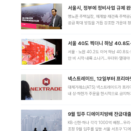
서울시, 정부에 정비사업 규제 완화
명노준 주택실장, 재개발·재건축 주택공
공급 확대 방침을 거듭 강조한 가운데 정
면 반박하고 나섰다. 명노준 서울시 주택
서울 40도 찍더니 하남 40.8도
서울ㆍ노원 40.2도 이어 하남 40.8도
안 비 시작·내륙 소나기…무더위·열대야 
에서도 40도를 웃도는 기온이 관측됐다
의 극심한
넥스트레이드, 12일부터 프리마
대체거래소(ATS) 넥스트레이드가 프리
내 상·하한가 주문을 한시적으로 금지하
가 체결 사례와 관련해 설명자료를 내고
9월 입주 디에이치방배 잔금대출
KB·신한·하나 각각 1000억 배정…우
조정 9월 입주를 앞둔 서울 서초구 ‘디