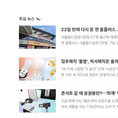
주요 뉴스
22일 만에 다시 문 연 홈플러스
서울월드컵경기장점 67명 출근해 재개점 
연 홈플러스 서울월드컵경기장점. 7일 
우유, 과일 같은 신선식품이 차근차근 자
입추매직 '불발', 처서매직은 올
“와 이제 시원한 거 같아” 단체 ‘뇌손상
한 더위 속 30도대 초반이 상대적으로
지역에 있었습니다. 7월 말에는 서풍과
콘서트 갈 때 응원봉만?⋯'최애'
지금 화제 되는 패션·뷰티 트렌드를 소개
따라 제품을 사는 '디토(Ditto) 소비
어디일까요? 아이돌 콘서트 시작을 기다