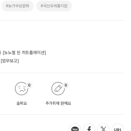
#농가부담완화
#국산유제품지원
 [뉴노멀 된 히트플레이션]
 [업무보고]
0
0
슬퍼요
추가취재 원해요