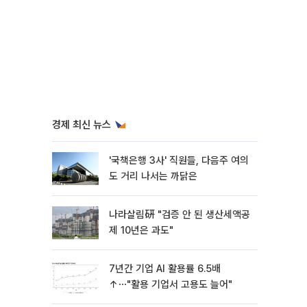
경제 최신 뉴스
'국책은행 3사' 직원들, 다음주 여의
도 거리 나서는 까닭은
나라살림硏 "검증 안 된 생산세액공
제 10년은 과도"
7년간 기업 AI 활용률 6.5배
↑⋯"활용 기업서 고용도 늘어"