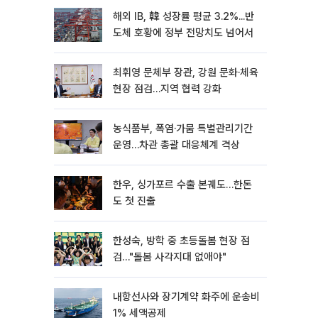
해외 IB, 韓 성장률 평균 3.2%...반
도체 호황에 정부 전망치도 넘어서
최휘영 문체부 장관, 강원 문화·체육
현장 점검…지역 협력 강화
농식품부, 폭염·가뭄 특별관리기간
운영…차관 총괄 대응체계 격상
한우, 싱가포르 수출 본궤도…한돈
도 첫 진출
한성숙, 방학 중 초등돌봄 현장 점
검…"돌봄 사각지대 없애야"
내항선사와 장기계약 화주에 운송비
1% 세액공제