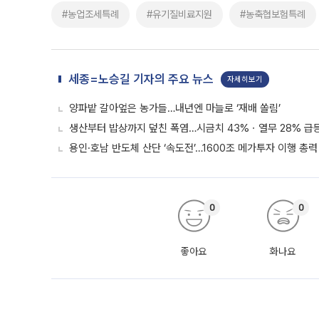
#농업조세특례
#유기질비료지원
#농축협보험특례
세종=노승길 기자의 주요 뉴스
자세히보기
양파밭 갈아엎은 농가들…내년엔 마늘로 ‘재배 쏠림’
생산부터 밥상까지 덮친 폭염…시금치 43%ㆍ열무 28% 급등
용인·호남 반도체 산단 ‘속도전’…1600조 메가투자 이행 총력
0
0
좋아요
화나요