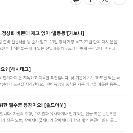
…정상화 바쁜데 재고 없어 ‘발동동’[가보니]
준비 신선식품 등 순차 입고…13일 정식 개장 목표 22일 만에 다시 문을
오전부터 직원들은 비어 있는 진열대를 채우느라 바쁘게 움직였다. 계란과
리를 잡기 시작했지만, 매장 곳곳엔 여전히 텅 빈 매대가 먼저 눈에 들어왔
까요? [해시태그]
’의 단계까지 온 지독하고 지독한 폭염입니다. 낮 기온이 37~39도를 찍는 극
 선선하게 느껴질 지경인데요. 이번 폭염의 중심은 처음 영남을 비롯한 동쪽
 북서풍이 산맥을 넘어 영남 쪽으로 내려오면서 뜨겁고 건조해졌는데요.
 위한 필수품 등장이오! [솔드아웃]
합니다. 자신의 취향, 가치관과 유사하거나 인기 있는 인물 혹은 콘텐츠를
'가 자리 잡은 오늘, 잘파세대(Z세대와 알파세대의 합성어)의 눈길이 쏠린 곳은
리는 공연장. 응원봉만큼이나 눈에 띄는 게 있습니다. 공연이 시작되기