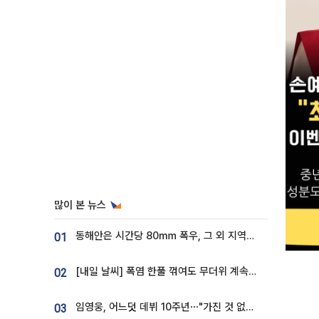
많이 본 뉴스
동해안은 시간당 80㎜ 폭우, 그 외 지역은 폭염…‘극과 극 날씨’
01
[내일 날씨] 폭염 한풀 꺾여도 무더위 계속⋯동해안 이틀 연속 비
02
임영웅, 어느덧 데뷔 10주년⋯"가진 것 없던 시절, 내 앞엔 20명의 팬뿐"
03