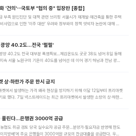
 '건의'⋯국토부 "협의 중" 입장만 [종합]
급 부족 원인진단 및 대책 관련 브리핑 서울시가 재개발·재건축을 통한 주택
비사업으로 인한 '이주 대란' 우려와 정부와의 정책 엇박자 논란에 대해 정
실장은 2031년까지 31만 가구 착공 목표에 차질이 없다는 입장이나,
·광양 40.2도…전국 '펄펄'
·광양 40.2도 전국 대부분 폭염특보…체감온도도 곳곳 38도 넘어 8일 동해
지속 서울 노원구의 기온이 40도를 넘어선 데 이어 경기 하남과 전남 광양
. 전국 대부분 지역에 폭염특보가 내려진 가운데 곳곳에서 39~40도 안팎
켓 상·하한가 주문 한시 금지
마켓에서 발생하는 가격 왜곡 현상을 방지하기 위해 이달 12일부터 프리마켓
기로 했다. 7일 넥스트레이드는 최근 프리마켓에서 발생한 소량의 상·하한
, 주문 오류로 인한 가격 급등락을 최소화하기 위한 비상 대응방안을 발표
 풀린다…은행권 3000억 공급
리·농협도 취급 검토 당국 실수요자 공급 주문…분양가·필요자금 반영해 한도
에이치방배’에 주요 은행들이 3000억원 규모의 잔금대출을 공급한다. 우리