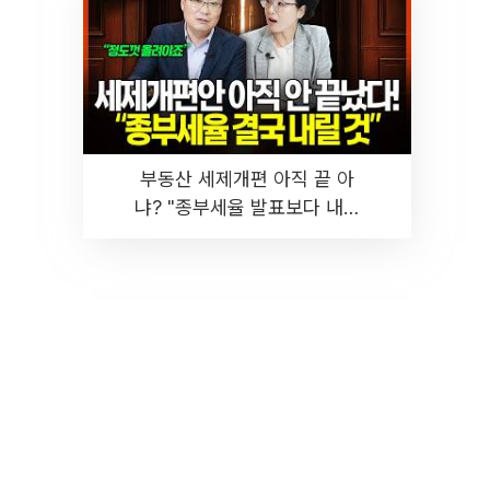
부동산 세제개편 아직 끝 아
냐? "종부세율 발표보다 내릴
것" 장기거주·양도세 전망 I 집
땅지성 I 김인만, 진미윤