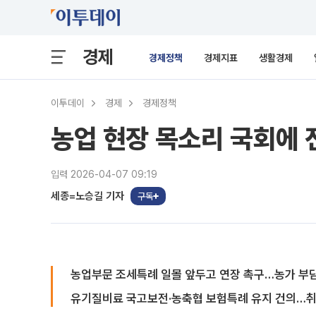
경제
경제정책
경제지표
생활경제
이투데이
경제
경제정책
농업 현장 목소리 국회에 
입력 2026-04-07 09:19
세종=노승길 기자
구독
농업부문 조세특례 일몰 앞두고 연장 촉구…농가 부담
유기질비료 국고보전·농축협 보험특례 유지 건의…취