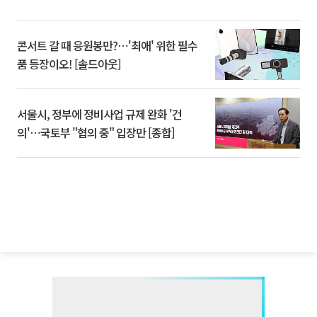
콘서트 갈 때 응원봉만?⋯'최애' 위한 필수
품 등장이오! [솔드아웃]
서울시, 정부에 정비사업 규제 완화 '건
의'⋯국토부 "협의 중" 입장만 [종합]