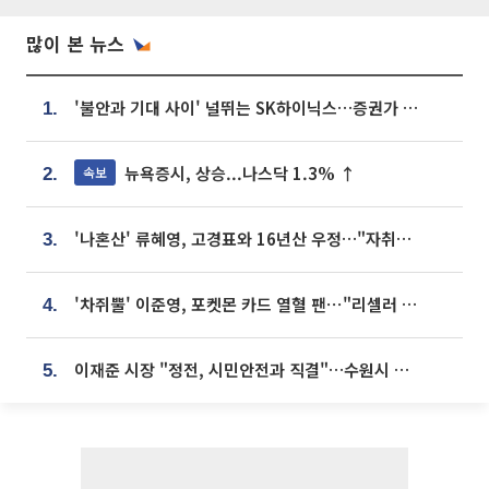
많이 본 뉴스
'불안과 기대 사이' 널뛰는 SK하이닉스…증권가 "HBM4·LTA 기반 펀터멘털 견고"
1.
뉴욕증시, 상승...나스닥 1.3% ↑
속보
2.
'나혼산' 류혜영, 고경표와 16년산 우정…"자취방서 부모님과 마주쳐"
3.
'차쥐뿔' 이준영, 포켓몬 카드 열혈 팬⋯"리셀러 처단할 것"
4.
이재준 시장 "정전, 시민안전과 직결"…수원시 비상대응체계 가동
5.