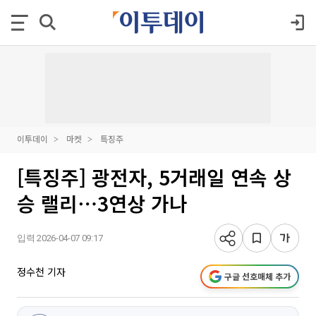
이투데이
마켓
특징주
[특징주] 광전자, 5거래일 연속 상
승 랠리⋯3연상 가나
입력 2026-04-07 09:17
정수천 기자
구글 선호매체 추가