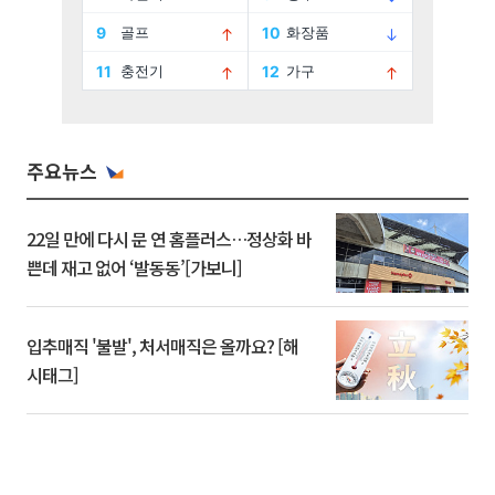
주요뉴스
22일 만에 다시 문 연 홈플러스…정상화 바
쁜데 재고 없어 ‘발동동’[가보니]
입추매직 '불발', 처서매직은 올까요? [해
시태그]