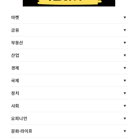
마켓
금융
부동산
산업
경제
국제
정치
사회
오피니언
문화·라이프