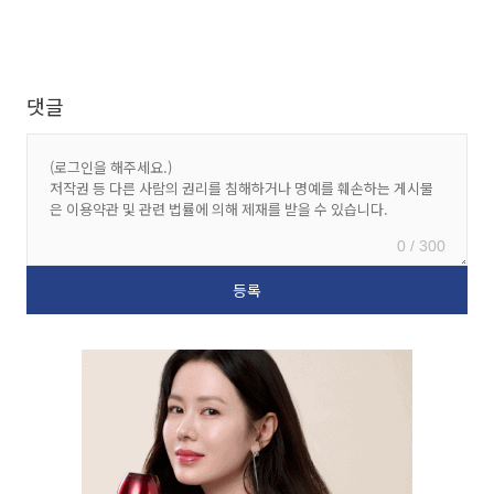
댓글
0 / 300