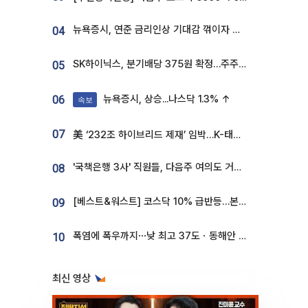
뉴욕증시, 연준 금리인상 기대감 꺾이자 상승...S&P500 사상 최고치 [종합]
04
SK하이닉스, 분기배당 375원 확정…주주환원책 9월로 앞당겨 발표
05
뉴욕증시, 상승...나스닥 1.3% ↑
06
속보
07
美 ‘232조 하이브리드 제재’ 임박…K-태양광, 불확실성 털고 날개 다나
'국책은행 3사' 직원들, 다음주 여의도 거리 나서는 까닭은
08
[베스트&워스트] 코스닥 10% 급반등…본느, 최대주주 변경 기대에 270% 폭등
09
폭염에 폭우까지⋯낮 최고 37도ㆍ동해안 강한 비 [날씨]
10
최신 영상