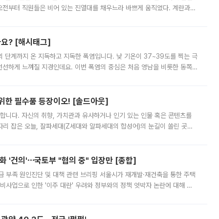
오전부터 직원들은 비어 있는 진열대를 채우느라 바쁘게 움직였다. 계란과
리를 잡기 시작했지만, 매장 곳곳엔 여전히 텅 빈 매대가 먼저 눈에 들어왔
까요? [해시태그]
’의 단계까지 온 지독하고 지독한 폭염입니다. 낮 기온이 37~39도를 찍는 극
 선선하게 느껴질 지경인데요. 이번 폭염의 중심은 처음 영남을 비롯한 동쪽
 북서풍이 산맥을 넘어 영남 쪽으로 내려오면서 뜨겁고 건조해졌는데요.
 위한 필수품 등장이오! [솔드아웃]
합니다. 자신의 취향, 가치관과 유사하거나 인기 있는 인물 혹은 콘텐츠를
'가 자리 잡은 오늘, 잘파세대(Z세대와 알파세대의 합성어)의 눈길이 쏠린 곳은
리는 공연장. 응원봉만큼이나 눈에 띄는 게 있습니다. 공연이 시작되기
 '건의'⋯국토부 "협의 중" 입장만 [종합]
급 부족 원인진단 및 대책 관련 브리핑 서울시가 재개발·재건축을 통한 주택
비사업으로 인한 '이주 대란' 우려와 정부와의 정책 엇박자 논란에 대해 정
실장은 2031년까지 31만 가구 착공 목표에 차질이 없다는 입장이나,