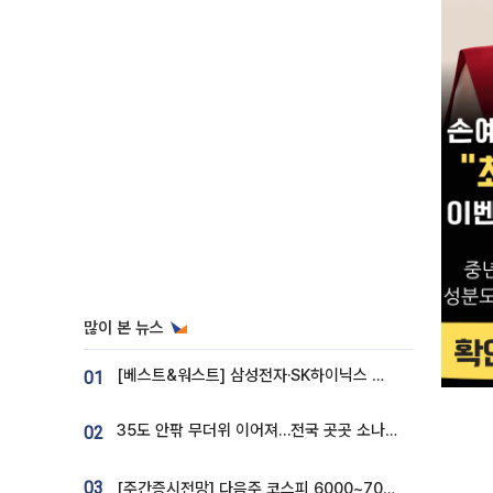
많이 본 뉴스
[베스트&워스트] 삼성전자·SK하이닉스 밀린 한 주…상상인증권은 85% 급등
01
35도 안팎 무더위 이어져…전국 곳곳 소나기 [오늘 날씨]
02
03
[주간증시전망] 다음주 코스피 6000~7000⋯“外人 수급은 정책이 변수”