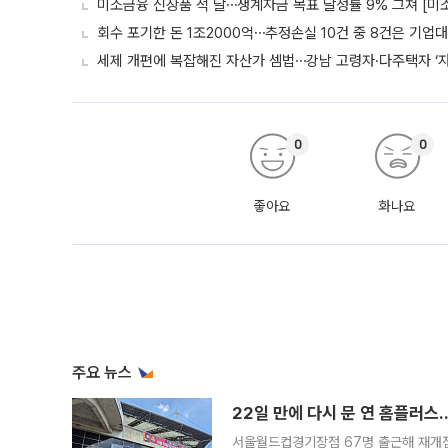
미소금융 신상품 석 달⋯생계자금 목표 달성률 9% 그쳐 [미
회수 포기한 돈 1조2000억⋯추정손실 10건 중 8건은 기업
세제 개편에 복잡해진 자산가 셈법⋯강남 고령자·다주택자 ‘
0
0
좋아요
화나요
주요 뉴스
22일 만에 다시 문 연 홈플러스
서울월드컵경기장점 67명 출근해 재개점 