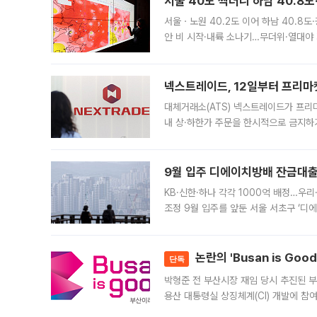
서울 40도 찍더니 하남 40.8도
서울ㆍ노원 40.2도 이어 하남 40.8도
안 비 시작·내륙 소나기…무더위·열대야 
에서도 40도를 웃도는 기온이 관측됐다
의 극심한
넥스트레이드, 12일부터 프리마
대체거래소(ATS) 넥스트레이드가 프리
내 상·하한가 주문을 한시적으로 금지하
가 체결 사례와 관련해 설명자료를 내고
9월 입주 디에이치방배 잔금대출
KB·신한·하나 각각 1000억 배정…우
조정 9월 입주를 앞둔 서울 서초구 ‘디
은행과 NH농협은행도 대출 취급을 검토
민은행
논란의 'Busan is Go
단독
박형준 전 부산시장 재임 당시 추진된 부산
용산 대통령실 상징체계(CI) 개발에 참
도시브랜드 사업이 공개 이후 시민 공감