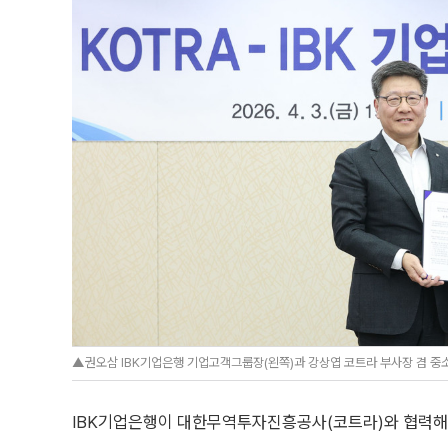
▲권오삼 IBK기업은행 기업고객그룹장(왼쪽)과 강상엽 코트라 부사장 겸 중
IBK기업은행이 대한무역투자진흥공사(코트라)와 협력해