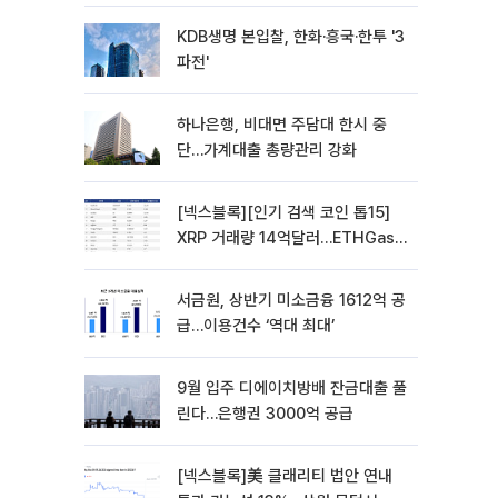
KDB생명 본입찰, 한화·흥국·한투 '3
파전'
하나은행, 비대면 주담대 한시 중
단…가계대출 총량관리 강화
[넥스블록][인기 검색 코인 톱15]
XRP 거래량 14억달러…ETHGas
급등·Bless 급락…고변동 알트 부각
서금원, 상반기 미소금융 1612억 공
급…이용건수 ‘역대 최대’
9월 입주 디에이치방배 잔금대출 풀
린다…은행권 3000억 공급
[넥스블록]美 클래리티 법안 연내