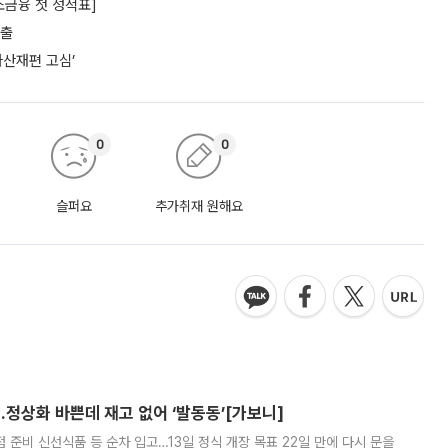
소금융 첫 성적표]
대출
자산재편 고심’
0
0
슬퍼요
추가취재 원해요
…정상화 바쁜데 재고 없어 ‘발동동’[가보니]
준비 신선식품 등 순차 입고…13일 정식 개장 목표 22일 만에 다시 문을