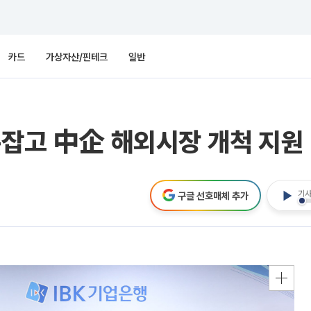
카드
가상자산/핀테크
일반
손잡고 中企 해외시장 개척 지원
기사
구글 선호매체 추가