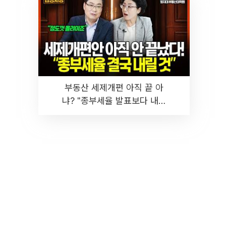
부동산 세제개편 아직 끝 아
냐? "종부세율 발표보다 내릴
것" 장기거주·양도세 전망 I 집
땅지성 I 김인만, 진미윤