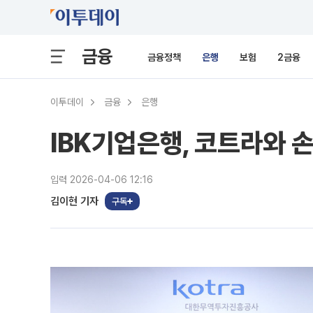
금융
금융정책
은행
보험
2금융
이투데이
금융
은행
IBK기업은행, 코트라와 
입력 2026-04-06 12:16
김이현 기자
구독