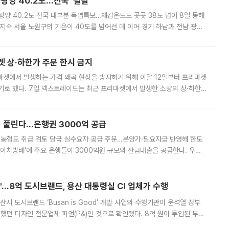
·광양 40.2도…전국 '펄펄'
·광양 40.2도 전국 대부분 폭염특보…체감온도도 곳곳 38도 넘어 8일 동해
지속 서울 노원구의 기온이 40도를 넘어선 데 이어 경기 하남과 전남 광양
. 전국 대부분 지역에 폭염특보가 내려진 가운데 곳곳에서 39~40도 안팎
켓 상·하한가 주문 한시 금지
마켓에서 발생하는 가격 왜곡 현상을 방지하기 위해 이달 12일부터 프리마켓
기로 했다. 7일 넥스트레이드는 최근 프리마켓에서 발생한 소량의 상·하한
, 주문 오류로 인한 가격 급등락을 최소화하기 위한 비상 대응방안을 발표
 풀린다…은행권 3000억 공급
리·농협도 취급 검토 당국 실수요자 공급 주문…분양가·필요자금 반영해 한도
에이치방배’에 주요 은행들이 3000억원 규모의 잔금대출을 공급한다. 우리
하고 있어 향후 공급 규모가 늘어날 전망이다. 7일 금융권에 따르면 KB국
od'…8억 도시브랜드, 용산 대통령실 CI 업체가 수행
시 도시브랜드 ‘Busan is Good’ 개발 사업의 수행기관이 윤석열 정부
여했던 디자인 전문업체 피앤(P&)인 것으로 확인됐다. 8억 원이 투입된 부산
 부족과 디자인 정체성 논란에 휩싸였던 만큼, 사업 선정 과정과 결과물에