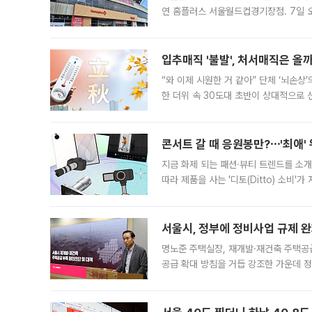
연 홈플러스 서울월드컵경기장점. 7일 
우유, 과일 같은 신선식품이 차근차근 자
입추매직 '불발', 처서매직은 올
“와 이제 시원한 거 같아” 단체 ‘뇌손상
한 더위 속 30도대 초반이 상대적으로
지역에 있었습니다. 7월 말에는 서풍과
콘서트 갈 때 응원봉만?⋯'최애'
지금 화제 되는 패션·뷰티 트렌드를 소개
따라 제품을 사는 '디토(Ditto) 소비
어디일까요? 아이돌 콘서트 시작을 기다
서울시, 정부에 정비사업 규제 완화
명노준 주택실장, 재개발·재건축 주택공
공급 확대 방침을 거듭 강조한 가운데 정
면 반박하고 나섰다. 명노준 서울시 주택