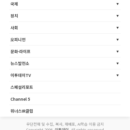
국제
정치
사회
오피니언
문화·라이프
뉴스발전소
이투데이TV
스페셜리포트
Channel 5
위너스IR클럽
무단전재 및 수집, 복사, 재배포, AI학습 이용 금지
Copyright 2006.
이투데이
. All rights reserved