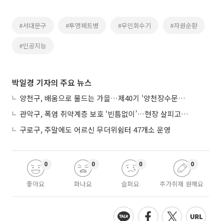
#서대문구
#투명페트병
#무인회수기
#자원순환
#인공지능
박일경 기자의 주요 뉴스
양천구, 배움으로 물드는 가을…제40기 ‘양천장수문화대학’ 수강생 모집
관악구, 폭염 취약계층 보호 ‘빈틈없이’…현장 살피고 지원 넓힌다
구로구, 주말에도 어르신 무더위쉼터 47개소 운영
0
0
0
0
좋아요
화나요
슬퍼요
추가취재 원해요