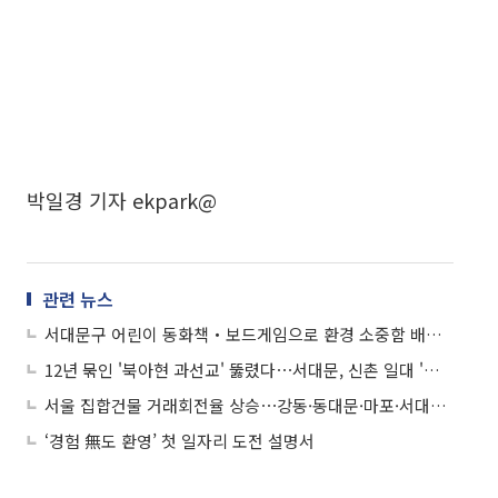
박일경 기자 ekpark@
관련 뉴스
서대문구 어린이 동화책‧보드게임으로 환경 소중함 배운다
12년 묶인 '북아현 과선교' 뚫렸다⋯서대문, 신촌 일대 '환골탈태' 예고
서울 집합건물 거래회전율 상승⋯강동·동대문·마포·서대문 3년 연속 평균 웃돌아
‘경험 無도 환영’ 첫 일자리 도전 설명서