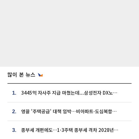
많이 본 뉴스
3445억 자사주 지급 마쳤는데...삼성전자 DX노조, 뒤늦은 '떼쓰기 집회'
1.
영끌 '주택공급' 대책 임박⋯비아파트·도심복합까지 총동원
2.
종부세 개편에도…1·3주택 종부세 격차 2028년부터 확대
3.