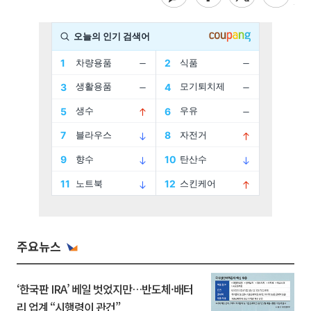
주요뉴스
‘한국판 IRA’ 베일 벗었지만…반도체·배터
리 업계 “시행령이 관건”