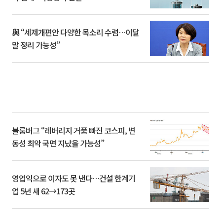
與 “세제개편안 다양한 목소리 수렴…이달
말 정리 가능성”
블룸버그 “레버리지 거품 빠진 코스피, 변
동성 최악 국면 지났을 가능성”
영업익으로 이자도 못 낸다…건설 한계기
업 5년 새 62→173곳