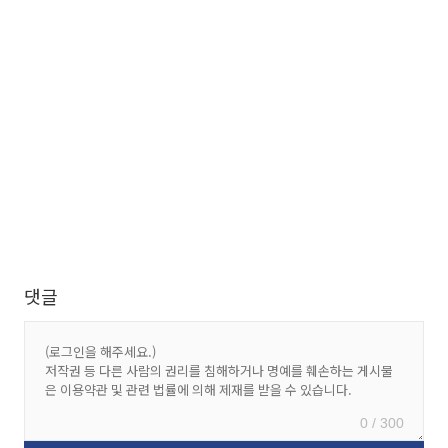
댓글
0 / 300