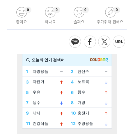
0
0
0
0
좋아요
화나요
슬퍼요
추가취재 원해요