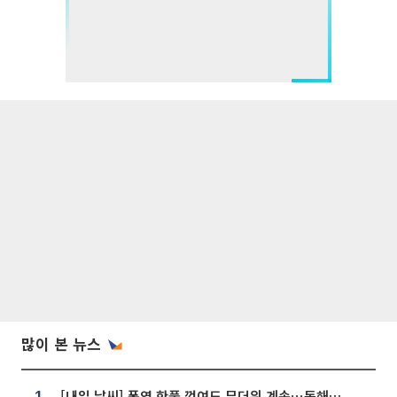
많이 본 뉴스
[내일 날씨] 폭염 한풀 꺾여도 무더위 계속⋯동해안 이틀 연속 비
1.