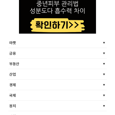
마켓
금융
부동산
산업
경제
국제
정치