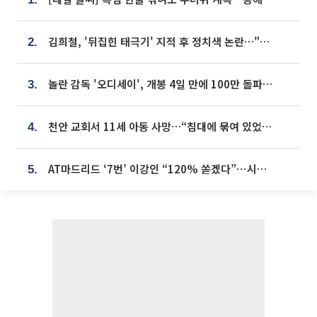
김희철, '뒤집힌 태극기' 지적 후 정치색 논란…"좌우 떠나 우리나라 국기"
2.
놀란 감독 '오디세이', 개봉 4일 만에 100만 돌파⋯'왕사남' 보다 빠르다
3.
천안 교회서 11세 아동 사망…“침대에 묶여 있었다” 진술 확보
4.
AT마드리드 ‘7번’ 이강인 “120% 쏟겠다”⋯시메오네 감독 “필요한 선수”
5.