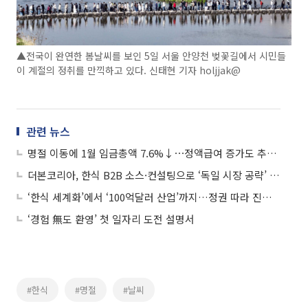
▲전국이 완연한 봄날씨를 보인 5일 서울 안양천 벚꽃길에서 시민들
이 계절의 정취를 만끽하고 있다. 신태현 기자 holjjak@
관련 뉴스
명절 이동에 1월 임금총액 7.6%↓⋯정액급여 증가도 추세적 둔화
더본코리아, 한식 B2B 소스·컨설팅으로 ‘독일 시장 공략’ 착착
‘한식 세계화’에서 ‘100억달러 산업’까지…정권 따라 진화한 K푸드 정책
‘경험 無도 환영’ 첫 일자리 도전 설명서
#한식
#명절
#날씨