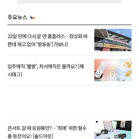
주요뉴스
22일 만에 다시 문 연 홈플러스…정상화 바
쁜데 재고 없어 ‘발동동’[가보니]
입추매직 '불발', 처서매직은 올까요? [해
시태그]
콘서트 갈 때 응원봉만?⋯'최애' 위한 필수
품 등장이오! [솔드아웃]