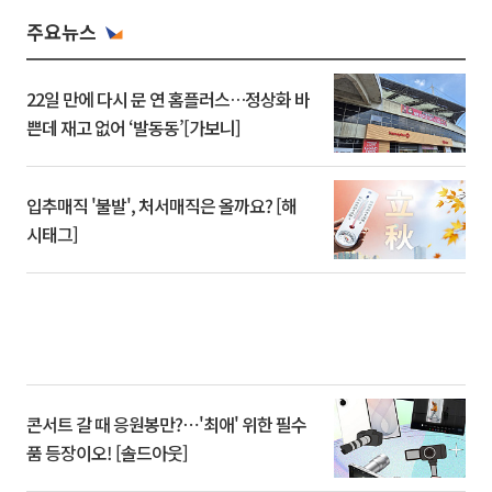
주요뉴스
22일 만에 다시 문 연 홈플러스…정상화 바
쁜데 재고 없어 ‘발동동’[가보니]
입추매직 '불발', 처서매직은 올까요? [해
시태그]
콘서트 갈 때 응원봉만?⋯'최애' 위한 필수
품 등장이오! [솔드아웃]