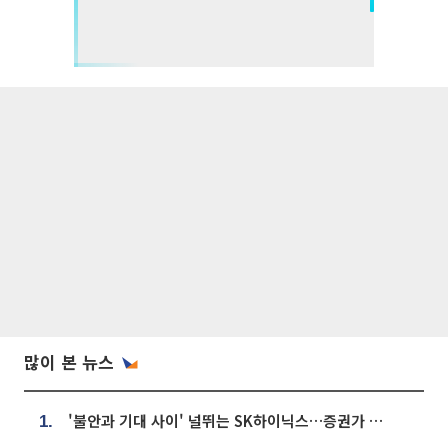
많이 본 뉴스
'불안과 기대 사이' 널뛰는 SK하이닉스…증권가 "HBM4·LTA 기반 펀터멘털 견고"
1.