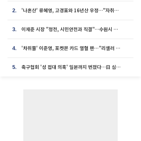
'나혼산' 류혜영, 고경표와 16년산 우정…"자취방서 부모님과 마주쳐"
2.
이재준 시장 "정전, 시민안전과 직결"…수원시 비상대응체계 가동
3.
'차쥐뿔' 이준영, 포켓몬 카드 열혈 팬⋯"리셀러 처단할 것"
4.
축구협회 '성 접대 의혹' 일본까지 번졌다…日 심판 실명 공개
5.