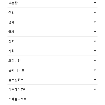
부동산
산업
경제
국제
정치
사회
오피니언
문화·라이프
뉴스발전소
이투데이TV
스페셜리포트