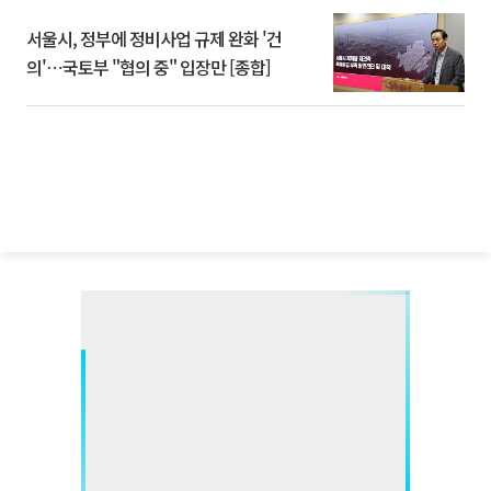
서울시, 정부에 정비사업 규제 완화 '건
의'⋯국토부 "협의 중" 입장만 [종합]