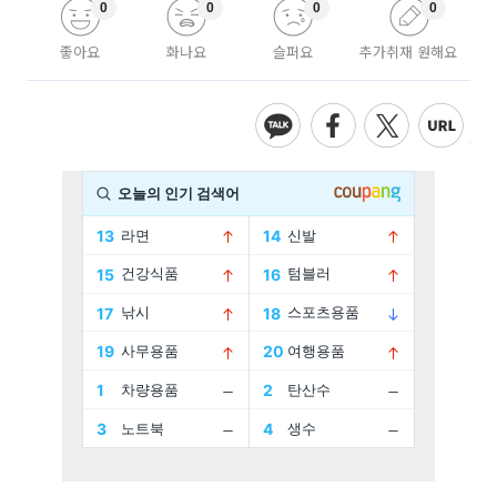
0
0
0
0
좋아요
화나요
슬퍼요
추가취재 원해요