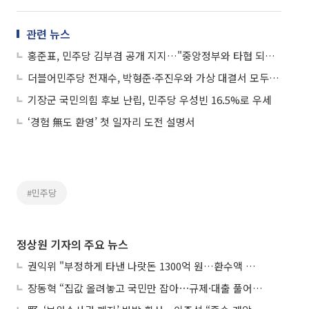
관련 뉴스
홍준표, 민주당 김부겸 공개 지지…"중앙정부와 타협 되는 사람 됐으면"
더블어민주당 전재수, 박형준·주진우와 가상 대결서 모두 압도적 우세
기장군 국민의힘 후보 난립, 민주당 우성빈 16.5%로 우세
‘경험 無도 환영’ 첫 일자리 도전 설명서
#민주당
정상원 기자의 주요 뉴스
권익위 "부정하게 타낸 나랏돈 1300억 원…환수액 역대 최대"
장동혁 “집값 올려놓고 국민만 잡아⋯규제·대출 풀어야”