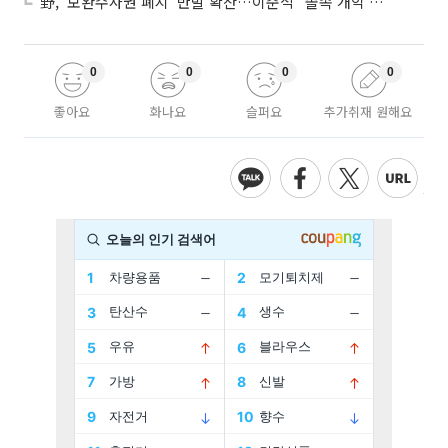
野, ‘보완수사권 폐지’ 반발 확산…이준석 “졸속 개악 입법”
0
0
0
0
좋아요
화나요
슬퍼요
추가취재 원해요