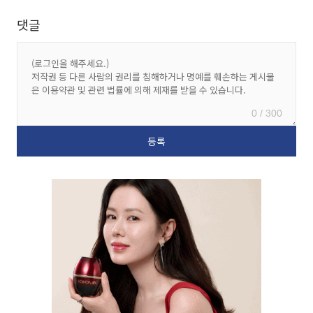
댓글
0 / 300