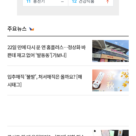
주요뉴스
22일 만에 다시 문 연 홈플러스…정상화 바
쁜데 재고 없어 ‘발동동’[가보니]
입추매직 '불발', 처서매직은 올까요? [해
시태그]