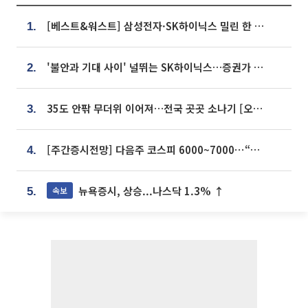
[베스트&워스트] 삼성전자·SK하이닉스 밀린 한 주…상상인증권은 85% 급등
1.
'불안과 기대 사이' 널뛰는 SK하이닉스…증권가 "HBM4·LTA 기반 펀터멘털 견고"
2.
35도 안팎 무더위 이어져…전국 곳곳 소나기 [오늘 날씨]
3.
[주간증시전망] 다음주 코스피 6000~7000⋯“外人 수급은 정책이 변수”
4.
뉴욕증시, 상승...나스닥 1.3% ↑
속보
5.