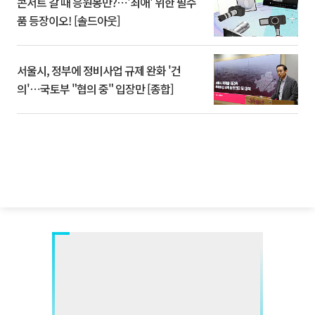
콘서트 갈 때 응원봉만?⋯'최애' 위한 필수
품 등장이오! [솔드아웃]
서울시, 정부에 정비사업 규제 완화 '건
의'⋯국토부 "협의 중" 입장만 [종합]