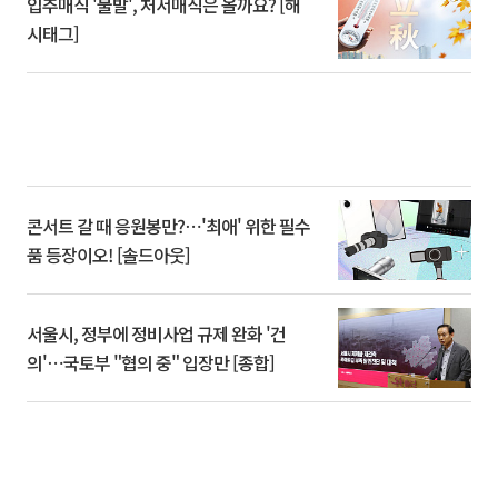
입추매직 '불발', 처서매직은 올까요? [해
시태그]
콘서트 갈 때 응원봉만?⋯'최애' 위한 필수
품 등장이오! [솔드아웃]
서울시, 정부에 정비사업 규제 완화 '건
의'⋯국토부 "협의 중" 입장만 [종합]