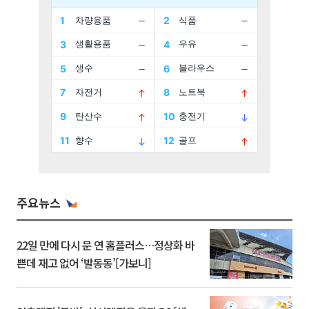
주요뉴스
22일 만에 다시 문 연 홈플러스…정상화 바
쁜데 재고 없어 ‘발동동’[가보니]