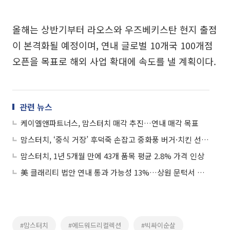
올해는 상반기부터 라오스와 우즈베키스탄 현지 출점
이 본격화될 예정이며, 연내 글로벌 10개국 100개점
오픈을 목표로 해외 사업 확대에 속도를 낼 계획이다.
관련 뉴스
케이엘앤파트너스, 맘스터치 매각 추진…연내 매각 목표
맘스터치, ‘중식 거장’ 후덕죽 손잡고 중화풍 버거·치킨 선봬...“시원한 궁채 식감이 킥”
맘스터치, 1년 5개월 만에 43개 품목 평균 2.8% 가격 인상
美 클래리티 법안 연내 통과 가능성 13%…상원 문턱서 제동
#맘스터치
#에드워드리컬렉션
#빅싸이순살