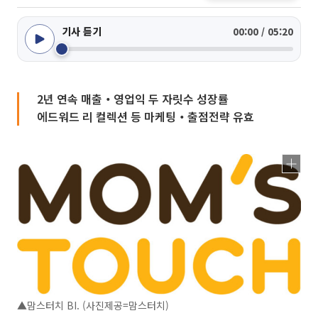
기사 듣기
00:00 / 05:20
2년 연속 매출‧영업익 두 자릿수 성장률
에드워드 리 컬렉션 등 마케팅‧출점전략 유효
▲맘스터치 BI. (사진제공=맘스터치)