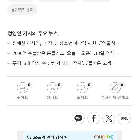
#가맹점매출
정영인 기자의 주요 뉴스
장혜선 이사장, ‘가정 밖 청소년’에 2억 지원...“억울하고 아파도 단단해지길”
2000억 수혈받은 홈플러스 ‘오늘 가오픈’...13일 정식 개장 시험대
쿠팡, 3대 악재 속 상반기 ‘최대 적자’...‘돌아온 고객’에 수익성 반등 주목
0
0
0
0
좋아요
화나요
슬퍼요
추가취재 원해요