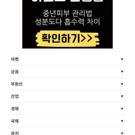
마켓
금융
부동산
산업
경제
국제
정치