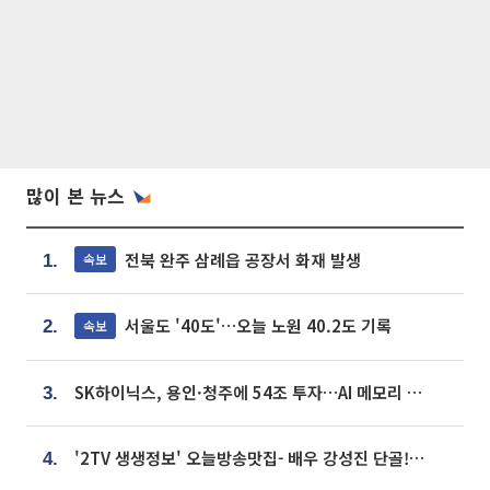
많이 본 뉴스
전북 완주 삼례읍 공장서 화재 발생
속보
1.
서울도 '40도'…오늘 노원 40.2도 기록
속보
2.
SK하이닉스, 용인·청주에 54조 투자…AI 메모리 생산기지 키운다
3.
'2TV 생생정보' 오늘방송맛집- 배우 강성진 단골! 쌀국수ㆍ푸팟퐁 커리 맛집 '블○○○'
4.