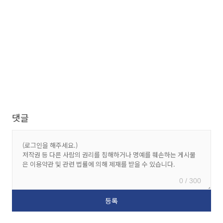
댓글
0 / 300