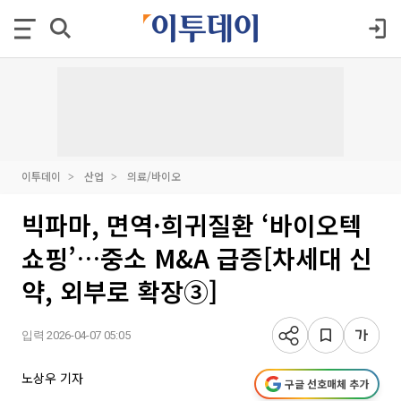
이투데이
산업
의료/바이오
빅파마, 면역·희귀질환 ‘바이오텍
쇼핑’…중소 M&A 급증[차세대 신
약, 외부로 확장③]
입력 2026-04-07 05:05
노상우 기자
구글 선호매체 추가