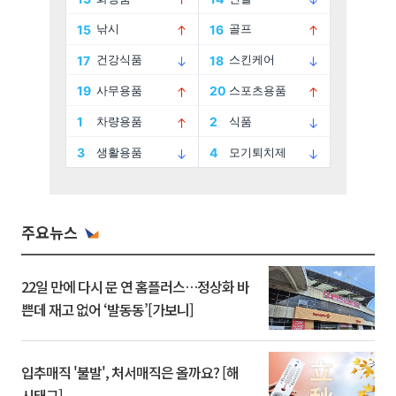
주요뉴스
22일 만에 다시 문 연 홈플러스…정상화 바
쁜데 재고 없어 ‘발동동’[가보니]
입추매직 '불발', 처서매직은 올까요? [해
시태그]