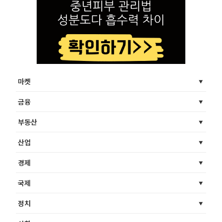
마켓
금융
부동산
산업
경제
국제
정치