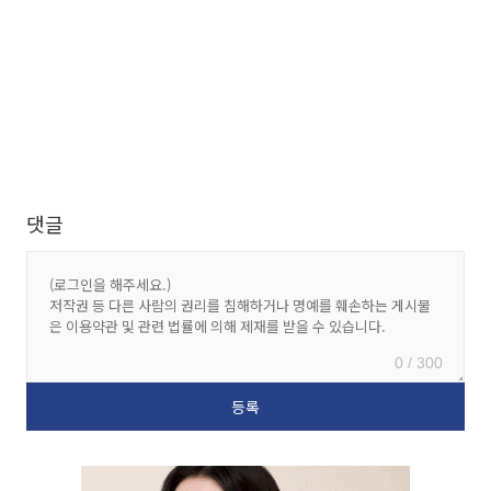
댓글
0 / 300