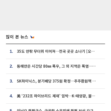
많이 본 뉴스
35도 안팎 무더위 이어져…전국 곳곳 소나기 [오늘 날씨]
1.
동해안은 시간당 80㎜ 폭우, 그 외 지역은 폭염…‘극과 극 날씨’
2.
SK하이닉스, 분기배당 375원 확정…주주환원책 9월로 앞당겨 발표
3.
美 ‘232조 하이브리드 제재’ 임박…K-태양광, 불확실성 털고 날개 다나
4.
이남오 함평군수, 군공항 소음피해 함평 보상 요구
5.