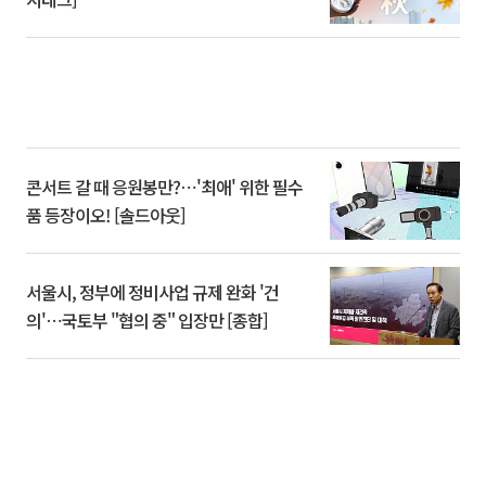
콘서트 갈 때 응원봉만?⋯'최애' 위한 필수
품 등장이오! [솔드아웃]
서울시, 정부에 정비사업 규제 완화 '건
의'⋯국토부 "협의 중" 입장만 [종합]