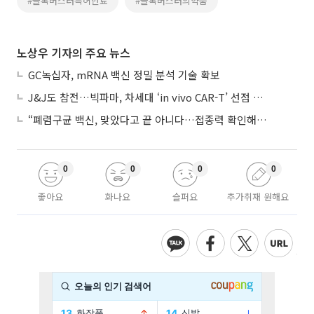
#블록버스터특허만료
#블록버스터의약품
노상우 기자의 주요 뉴스
GC녹십자, mRNA 백신 정밀 분석 기술 확보
J&J도 참전…빅파마, 차세대 ‘in vivo CAR-T’ 선점 경쟁 본격화
“폐렴구균 백신, 맞았다고 끝 아니다…접종력 확인해야”
0
0
0
0
좋아요
화나요
슬퍼요
추가취재 원해요