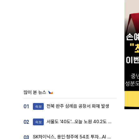
많이 본 뉴스
전북 완주 삼례읍 공장서 화재 발생
01
속보
서울도 '40도'…오늘 노원 40.2도 기록
02
속보
SK하이닉스, 용인·청주에 54조 투자…AI 메모리 생산기지 키운다
03