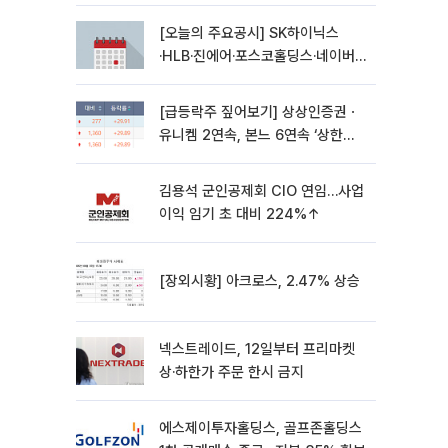
[오늘의 주요공시] SK하이닉스
·HLB·진에어·포스코홀딩스·네이버·
대우건설 등
[급등락주 짚어보기] 상상인증권ㆍ
유니켐 2연속, 본느 6연속 ‘상한
가’⋯M&A 훈풍 분 증시
김용석 군인공제회 CIO 연임…사업
이익 임기 초 대비 224%↑
[장외시황] 아크로스, 2.47% 상승
넥스트레이드, 12일부터 프리마켓
상·하한가 주문 한시 금지
에스제이투자홀딩스, 골프존홀딩스