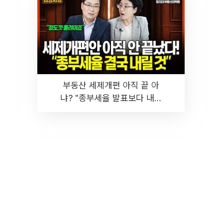
부동산 세제개편 아직 끝 아
냐? "종부세율 발표보다 내릴
것" 장기거주·양도세 전망 I 집
땅지성 I 김인만, 진미윤