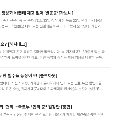
…정상화 바쁜데 재고 없어 ‘발동동’[가보니]
준비 신선식품 등 순차 입고…13일 정식 개장 목표 22일 만에 다시 문을
오전부터 직원들은 비어 있는 진열대를 채우느라 바쁘게 움직였다. 계란과
리를 잡기 시작했지만, 매장 곳곳엔 여전히 텅 빈 매대가 먼저 눈에 들어왔
까요? [해시태그]
’의 단계까지 온 지독하고 지독한 폭염입니다. 낮 기온이 37~39도를 찍는 극
 선선하게 느껴질 지경인데요. 이번 폭염의 중심은 처음 영남을 비롯한 동쪽
 북서풍이 산맥을 넘어 영남 쪽으로 내려오면서 뜨겁고 건조해졌는데요.
 위한 필수품 등장이오! [솔드아웃]
합니다. 자신의 취향, 가치관과 유사하거나 인기 있는 인물 혹은 콘텐츠를
'가 자리 잡은 오늘, 잘파세대(Z세대와 알파세대의 합성어)의 눈길이 쏠린 곳은
리는 공연장. 응원봉만큼이나 눈에 띄는 게 있습니다. 공연이 시작되기
 '건의'⋯국토부 "협의 중" 입장만 [종합]
급 부족 원인진단 및 대책 관련 브리핑 서울시가 재개발·재건축을 통한 주택