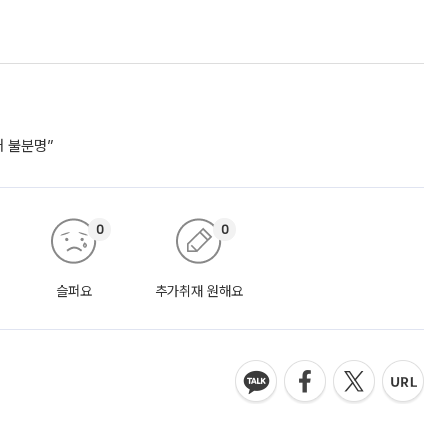
거 불분명”
0
0
슬퍼요
추가취재 원해요