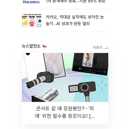
1차 공개매수 종료…지분 85% 확보
카카오, 역대급 실적에도 낮아진 눈
높이…AI 성과가 반등 열쇠
뉴스발전소
콘서트 갈 때 응원봉만?⋯'최
애' 위한 필수품 등장이오! [솔
드아웃]