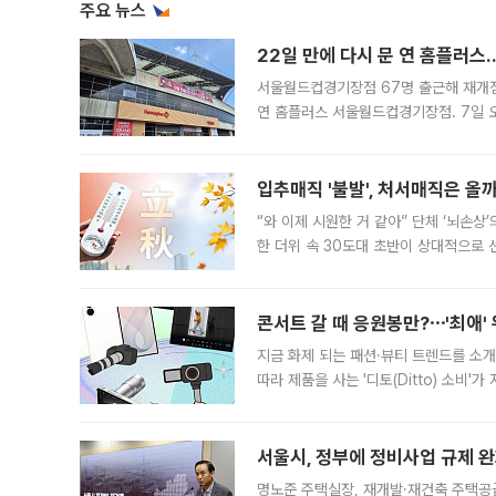
주요 뉴스
22일 만에 다시 문 연 홈플러스
서울월드컵경기장점 67명 출근해 재개점 
연 홈플러스 서울월드컵경기장점. 7일 
우유, 과일 같은 신선식품이 차근차근 자
입추매직 '불발', 처서매직은 올
“와 이제 시원한 거 같아” 단체 ‘뇌손상
한 더위 속 30도대 초반이 상대적으로
지역에 있었습니다. 7월 말에는 서풍과
콘서트 갈 때 응원봉만?⋯'최애'
지금 화제 되는 패션·뷰티 트렌드를 소개
따라 제품을 사는 '디토(Ditto) 소비
어디일까요? 아이돌 콘서트 시작을 기다
서울시, 정부에 정비사업 규제 완화
명노준 주택실장, 재개발·재건축 주택공