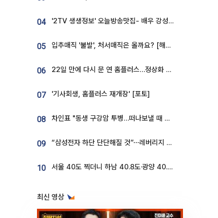
'2TV 생생정보' 오늘방송맛집- 배우 강성진 단골! 쌀국수ㆍ푸팟퐁 커리 맛집 '블○○○'
04
입추매직 '불발', 처서매직은 올까요? [해시태그]
05
22일 만에 다시 문 연 홈플러스…정상화 바쁜데 재고 없어 ‘발동동’[가보니]
06
'기사회생, 홈플러스 재개장' [포토]
07
차인표 "동생 구강암 투병…떠나보낼 때 가장 힘들었다”
08
“삼성전자 하단 단단해질 것”⋯레버리지 규제에 쏠림 완화 [찐코노미]
09
서울 40도 찍더니 하남 40.8도·광양 40.2도…전국 '펄펄'
10
최신 영상