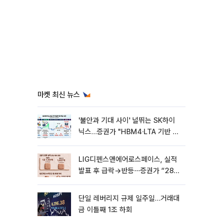
마켓 최신 뉴스
'불안과 기대 사이' 널뛰는 SK하이
닉스…증권가 "HBM4·LTA 기반 펀
터멘털 견고"
LIG디펜스앤에어로스페이스, 실적
발표 후 급락→반등⋯증권가 “28년
까지 튼튼”
단일 레버리지 규제 일주일…거래대
금 이틀째 1조 하회