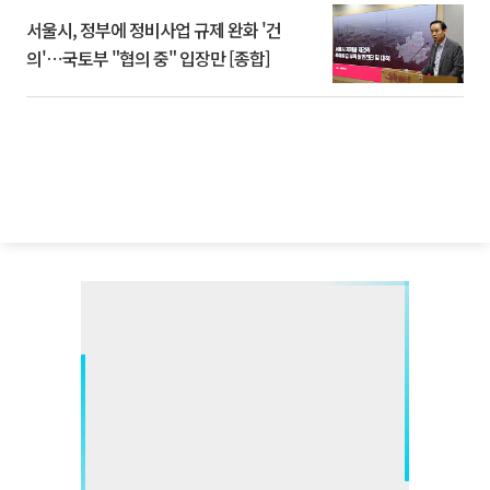
서울시, 정부에 정비사업 규제 완화 '건
의'⋯국토부 "협의 중" 입장만 [종합]