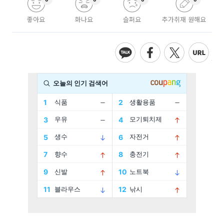
좋아요
화나요
슬퍼요
추가취재 원해요