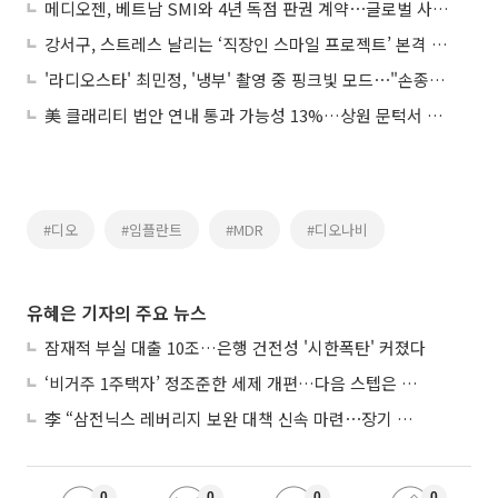
메디오젠, 베트남 SMI와 4년 독점 판권 계약⋯글로벌 사업 확장
강서구, 스트레스 날리는 ‘직장인 스마일 프로젝트’ 본격 가동
'라디오스타' 최민정, '냉부' 촬영 중 핑크빛 모드⋯"손종원 셰프 때문에"
美 클래리티 법안 연내 통과 가능성 13%…상원 문턱서 제동
#디오
#임플란트
#MDR
#디오나비
유혜은 기자의 주요 뉴스
잠재적 부실 대출 10조…은행 건전성 '시한폭탄' 커졌다
‘비거주 1주택자’ 정조준한 세제 개편…다음 스텝은 금융 대책
李 “삼전닉스 레버리지 보완 대책 신속 마련⋯장기 채무 과감히 탕감”
0
0
0
0