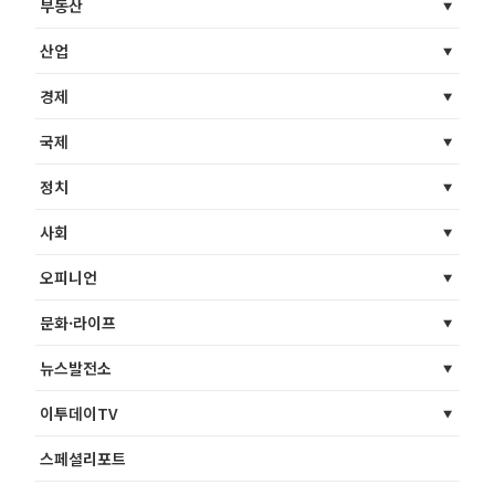
부동산
산업
경제
국제
정치
사회
오피니언
문화·라이프
뉴스발전소
이투데이TV
스페셜리포트