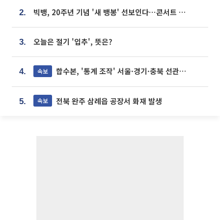
빅뱅, 20주년 기념 '새 뱅봉' 선보인다⋯콘서트 앞두고 팝업 개최
2.
오늘은 절기 '입추', 뜻은?
3.
합수본, '통계 조작' 서울·경기·충북 선관위 등 추가 압수수색
속보
4.
전북 완주 삼례읍 공장서 화재 발생
속보
5.