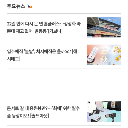
주요뉴스
22일 만에 다시 문 연 홈플러스…정상화 바
쁜데 재고 없어 ‘발동동’[가보니]
입추매직 '불발', 처서매직은 올까요? [해
시태그]
콘서트 갈 때 응원봉만?⋯'최애' 위한 필수
품 등장이오! [솔드아웃]