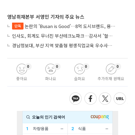
영남취재본부 서영인 기자의 주요 뉴스
논란의 'Busan is Good'…8억 도시브랜드, 용산 대통령실 CI 업체가 수행
단독
인사도, 회계도 무너진 부산테크노파크…감사서 '혈세 유용·인사 뒤집기' 적발
경남정보대, 부산 지역 맞춤형 평생직업교육 우수사례로 혁신 주도
0
0
0
0
좋아요
화나요
슬퍼요
추가취재 원해요