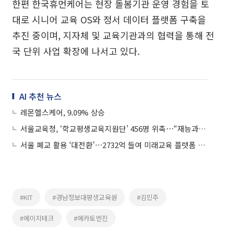
한편 한국휴먼케어는 현장 돌봄기관 운영 경험을 토
대로 시니어 교육 OS와 정서 데이터 플랫폼 구축을
추진 중이며, 지자체 및 교육기관과의 협력을 통해 전
국 단위 사업 확장에 나서고 있다.
AI 추천 뉴스
레몬헬스케어, 9.09% 상승
서울교육청, ‘학교평생교육지원단’ 456명 위촉⋯“재능과 경험 나눈다”
서울 폐교 활용 ‘대전환’⋯2732억 들여 미래교육 플랫폼 구축
#KIT
#경남정보대평생교육원
#김민주
#에이지테크
#에카토엔진