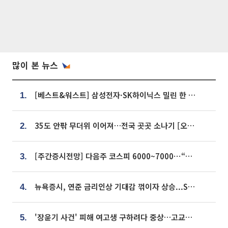
많이 본 뉴스
[베스트&워스트] 삼성전자·SK하이닉스 밀린 한 주…상상인증권은 85% 급등
1.
35도 안팎 무더위 이어져…전국 곳곳 소나기 [오늘 날씨]
2.
[주간증시전망] 다음주 코스피 6000~7000⋯“外人 수급은 정책이 변수”
3.
뉴욕증시, 연준 금리인상 기대감 꺾이자 상승...S&P500 사상 최고치 [종합]
4.
'장윤기 사건' 피해 여고생 구하려다 중상…고교생 의상자 지정
5.