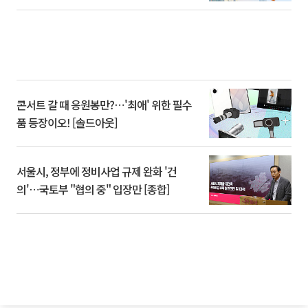
콘서트 갈 때 응원봉만?⋯'최애' 위한 필수
품 등장이오! [솔드아웃]
서울시, 정부에 정비사업 규제 완화 '건
의'⋯국토부 "협의 중" 입장만 [종합]