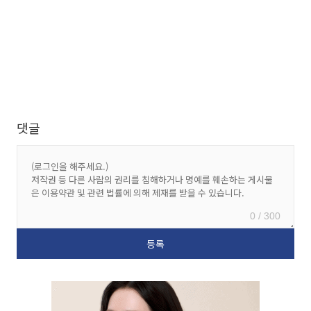
댓글
0 / 300