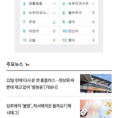
주요뉴스
22일 만에 다시 문 연 홈플러스…정상화 바
쁜데 재고 없어 ‘발동동’[가보니]
입추매직 '불발', 처서매직은 올까요? [해
시태그]