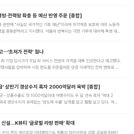
키울 것이라며 세금이 아닌 공급이 근본적인 처방이라고 전면 반박했다.
방·전력망 확충 등 예산 반영 주문 [종합]
과 관련해 "사실상 국가적인 기후 재난"이라며 취약계층 보호와 야외 노동자
정력을 총동원하라고 지시했다. 아울러 반복되는 극한 기후에 대비해 폭염 대응
영하는 방안도 검토하라고 주문했다. 이 대통령은 이날 폭염·가뭄 대
예고⋯‘초저가 전략’ 접나
 AI 기업 딥시크가 6일 AI 서비스 전반의 가격을 대폭 인상한다고 예고했다.
 경쟁사들을 압박하며 시장 판도를 뒤흔들어온 만큼 이례적인 전략 변화로 평
 이날 공지를 통해 구체적인 인상 폭은 공개하지 않았지만 상당한 수
' 상반기 경상수지 흑자 2000억달러 육박 [종합]
급'⋯상품수출도 첫 1000억달러대 여행수지도 두 달 연속 흑자 '역대 2
국내 경상수지가 유례없는 '반도체 수출' 날개를 달고 훨훨 날고 있다. 역대
경상수지 뿐 아니라 상반기 경상수지 흑자도 2000억달러에 근접하며 사상 최
신설…K뷰티 ‘글로벌 라방 판매’ 확대
터 손익 관리 에이피알·닥터멜락신도 틱톡샵 라이브방송 강화 글로벌 K뷰티