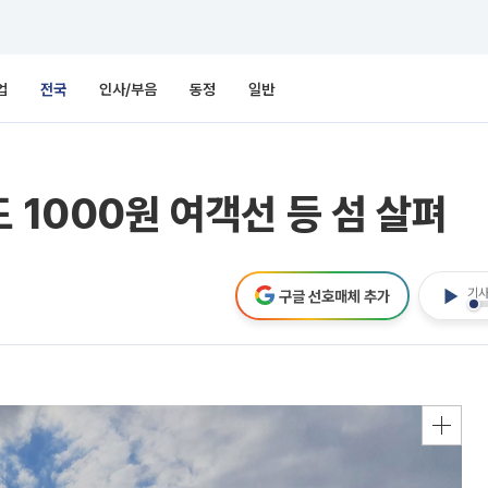
업
전국
인사/부음
동정
일반
 1000원 여객선 등 섬 살펴
기사
구글 선호매체 추가