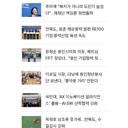
추미애 "복지가 아니라 도민이 늘었
다"…재정난 책임론 정면돌파
전북도, 동촌 해상풍력 발판 RE100
기업·풍력산업 육성 속도
장정순 용인시의회 의장, 베트남
FPT 찾았다…"용인 기업협력 뒷받
침"
이상일 시장, 다낭에 용인청년봉사
단 보낸다…'좋아용 거리' 만든다
국민대, ‘AX 이노베이션 얼라이언
스’ 출범⋯AI·SW 산학협력 강화
옥정호 남조류 증가세…전북도, 수
질감시 강화