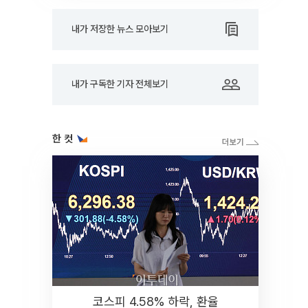
내가 저장한 뉴스 모아보기
내가 구독한 기자 전체보기
한 컷
코스피 4.58% 하락, 환율