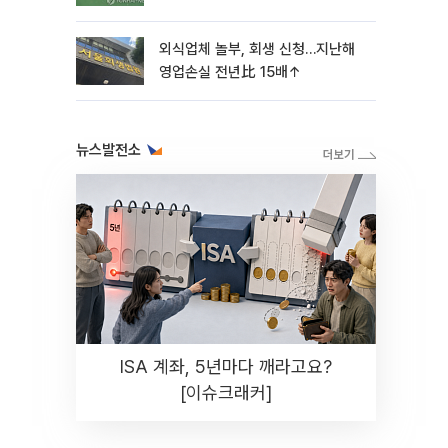
외식업체 놀부, 회생 신청…지난해
영업손실 전년比 15배↑
뉴스발전소
ISA 계좌, 5년마다 깨라고요?
[이슈크래커]