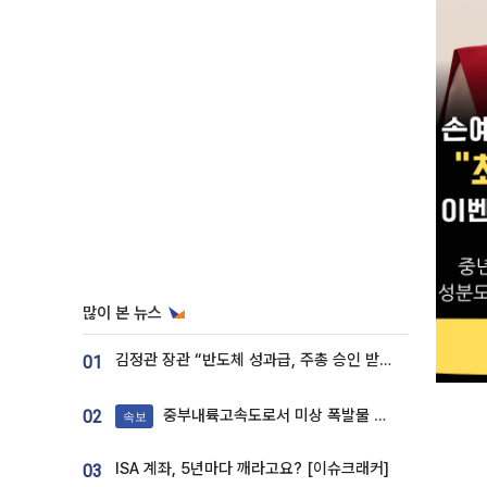
많이 본 뉴스
김정관 장관 “반도체 성과급, 주총 승인 받도록”…상법·자본시장법 개정 시사
01
중부내륙고속도로서 미상 폭발물 발견
02
속보
ISA 계좌, 5년마다 깨라고요? [이슈크래커]
03