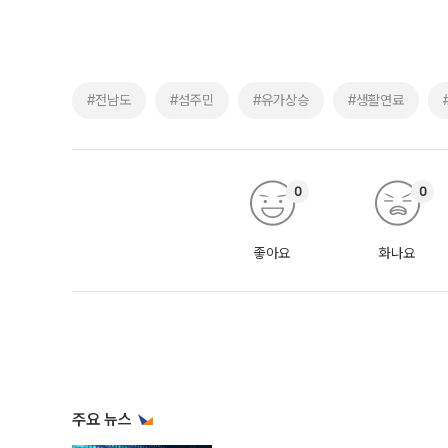
#전남도
#섬주민
#유가상승
#생활연료
0
0
좋아요
화나요
주요 뉴스