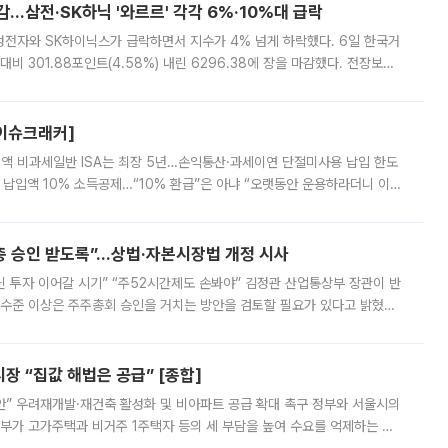
감…삼전·SK하닉 '와르르' 각각 6%·10%대 급락
삼성전자와 SK하이닉스가 급락하면서 지수가 4% 넘게 하락했다. 6일 한국거
비 301.88포인트(4.58%) 내린 6296.38에 장을 마감했다. 전장보다
스피는 장중 한때 6550.94까지 오르기도 했으나 6238.32까지 밀리기도 했
[이슈크래커]
 전액 비과세일반 ISA는 최장 5년…손익통산·과세이연 단절미사용 납입 한도
납입액 10% 소득공제…“10% 환급”은 아냐 “오랫동안 운용하라더니 이제
 ‘만능 절세 통장’으로 불리는 개인종합자산관리계좌(ISA)가 두 갈래로 개
주총 승인 받도록”…상법·자본시장법 개정 시사
닌 투자 이어갈 시기” “주52시간제도 손봐야” 김정관 산업통상부 장관이 반
 수준 이상은 주주총회 승인을 거치는 방안을 검토할 필요가 있다고 밝혔다.
배구조와 주주권 강화 논의가 이어지는 가운데, 핵심 연구인력에 대한
 “집값 해법은 공급” [종합]
안” 우려재개발·재건축 활성화 및 비아파트 공급 확대 촉구 정부와 서울시의
정부가 고가주택과 비거주 1주택자 등의 세 부담을 높여 수요를 억제하는 카