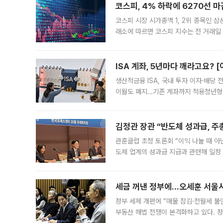
코스피, 4% 하락에 6270선 마
코스피 시장 시가총액 1, 2위 종목인 
래소에 따르면 코스피 지수는 전 거래일 대
1.81% 내린 6478.75에 출발한 코
다. 이날 오전
ISA 계좌, 5년마다 깨라고요? 
생산적금융 ISA, 국내 투자 이자·배당
이월도 폐지…기존 계좌까지 적용청년형 
는 5년마다 계좌를 해지하라는 건가요?”
편을
김정관 장관 “반도체 성과급, 
관훈클럽 초청 토론회 “이익 나눌 때 아
도체 업계의 성과급 지급과 관련해 일정
최근 상법·자본시장법 개정으로 기업 지
세금 꺼낸 정부에…오세훈 서울시장
정부 세제 개편에 “매물 잠김·전월세 불
부동산 해법 전쟁이 본격화하고 있다. 