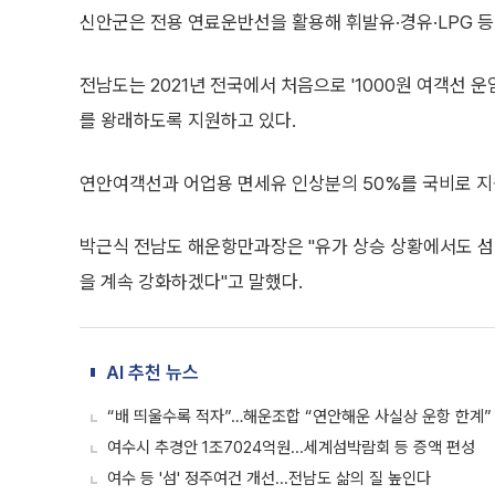
신안군은 전용 연료운반선을 활용해 휘발유·경유·LPG 등
전남도는 2021년 전국에서 처음으로 '1000원 여객선 운
를 왕래하도록 지원하고 있다.
연안여객선과 어업용 면세유 인상분의 50%를 국비로 지
박근식 전남도 해운항만과장은 "유가 상승 상황에서도 섬
을 계속 강화하겠다"고 말했다.
AI 추천 뉴스
“배 띄울수록 적자”…해운조합 “연안해운 사실상 운항 한계”
여수시 추경안 1조7024억원...세계섬박람회 등 증액 편성
여수 등 '섬' 정주여건 개선...전남도 삶의 질 높인다