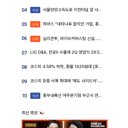
서울양양고속도로 이천터널 앞 사고 발생
04
속보
하마스 “네타냐후 합의안 거절, 총선 앞두고 시간 끌기”
05
단독
06
실리콘투, 라이브커머스팀 신설…K뷰티 ‘글로벌 판매망’ 확대[K뷰티 라방戰]
단독
LIG D&A, 천궁Ⅱ 수출에 2Q 영업익 29.5%↑…수주잔고 24.6조 [종합]
07
코스피 4.58% 하락, 환율 1420원대 [포토]
08
코스피 장중 낙폭 확대에 '매도 사이드카'…외인 2.8조'팔자'· 개인 3.1조 '사자'
09
중부내륙선 여주분기점 부근서 연이은 추돌사고 발생
10
속보
최신 영상