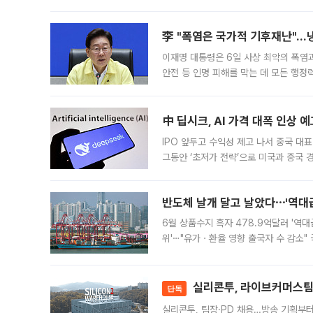
드를 꺼내자 서울시는 전·월세 부담만 
李 "폭염은 국가적 기후재난"…냉
이재명 대통령은 6일 사상 최악의 폭염
안전 등 인명 피해를 막는 데 모든 행
인프라 확충 계획을 내년도 예산안에 반
中 딥시크, AI 가격 대폭 인상 
IPO 앞두고 수익성 제고 나서 중국 대표
그동안 ‘초저가 전략’으로 미국과 중국
가된다. 블룸버그통신에 따르면 딥시크는
반도체 날개 달고 날았다⋯'역대급
6월 상품수지 흑자 478.9억달러 '역대
위'⋯"유가ㆍ환율 영향 출국자 수 감소" 
급 수출 호조가 매달 이어지면서 6월 
대 기
실리콘투, 라이브커머스팀 
단독
실리콘투, 팀장·PD 채용…방송 기획부