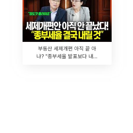
부동산 세제개편 아직 끝 아
냐? "종부세율 발표보다 내릴
것" 장기거주·양도세 전망 I 집
땅지성 I 김인만, 진미윤