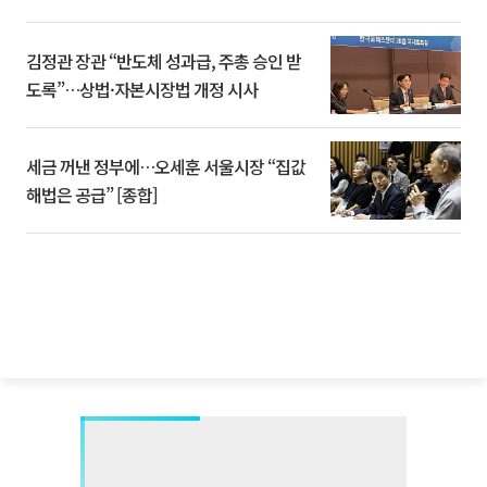
김정관 장관 “반도체 성과급, 주총 승인 받
도록”…상법·자본시장법 개정 시사
세금 꺼낸 정부에…오세훈 서울시장 “집값
해법은 공급” [종합]