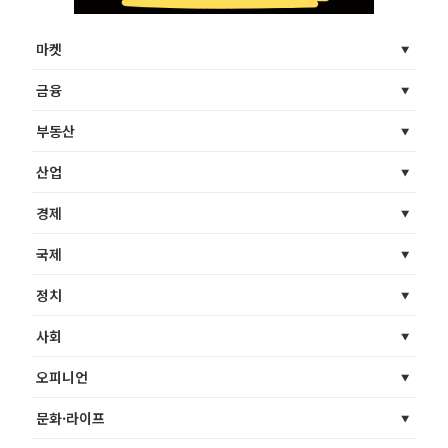
마켓
금융
부동산
산업
경제
국제
정치
사회
오피니언
문화·라이프