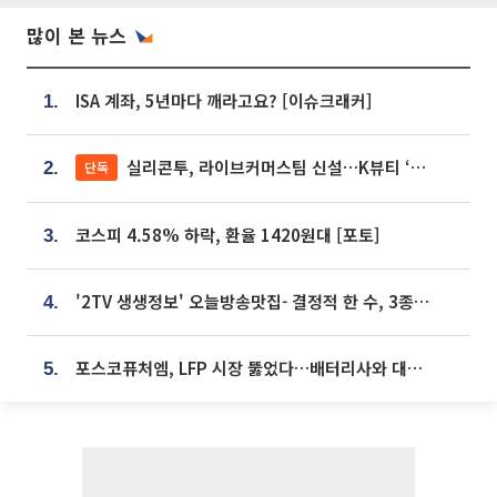
많이 본 뉴스
ISA 계좌, 5년마다 깨라고요? [이슈크래커]
1.
실리콘투, 라이브커머스팀 신설…K뷰티 ‘글로벌 판매망’ 확대[K뷰티 라방戰]
단독
2.
코스피 4.58% 하락, 환율 1420원대 [포토]
3.
'2TV 생생정보' 오늘방송맛집- 결정적 한 수, 3종 메밀면! 메밀 소바 맛집 '의○○○○'
4.
포스코퓨처엠, LFP 시장 뚫었다…배터리사와 대규모 장기 공급 합의
5.