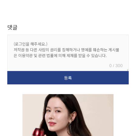
댓글
0 / 300