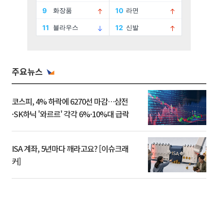
주요뉴스
코스피, 4% 하락에 6270선 마감…삼전
·SK하닉 '와르르' 각각 6%·10%대 급락
ISA 계좌, 5년마다 깨라고요? [이슈크래
커]