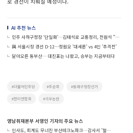
로 경선이 치뤄질 예정이다.
AI 추천 뉴스
민주 사하구청장 ‘단일화’…김태석로 교통정리, 전원석 "선당후사"
與 서울시장 경선 D-12⋯정원오 '대세론' vs 4인 '추격전'
달아오른 동부산… 대진표는 나왔고, 승부는 지금부터다
#더불어민주당
#주순희
#동래구청장선거
#한미연합회
#극우논란
영남취재본부 서영인 기자의 주요 뉴스
인사도, 회계도 무너진 부산테크노파크…감사서 '혈세 유용·인사 뒤집기' 적발