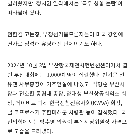
넓혀왔지만, 정치권 일각에서는 '극우 성향 논란'이
따라붙어 왔다.
전한길 고든창, 부정선거음모론자들이 미국 강연에
연사로 참석해 유명해진 단체이기도 하다.
2024년 10월 3일 부산항국제전시컨벤션센터에서 열
린 부산대회에는 1,000여 명이 집결했다. 반기문 전
유엔 사무총장이 기조연설에 나섰고, 박형준 부산시
장과 전호환 동명대 총장, 양재생 부산상공회의소 회
장, 데이비드 피켓 한국전참전용사회(KWVA) 회장,
닐 코프로스키 주한미해군 사령관 등이 참석했다. 국
민의힘에서는 박수영 의원이 부산시당위원장 자격으
로 모습을 드러냈다.