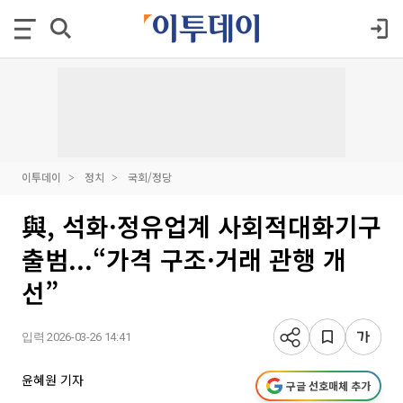
이투데이
정치
국회/정당
與, 석화·정유업계 사회적대화기구
출범...“가격 구조·거래 관행 개
선”
입력 2026-03-26 14:41
윤혜원 기자
구글 선호매체 추가