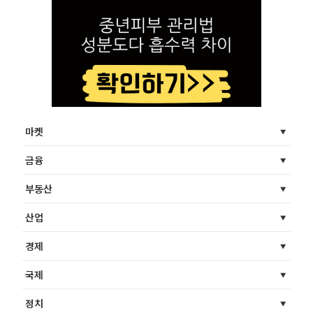
마켓
금융
부동산
산업
경제
국제
정치