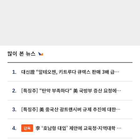
많이 본 뉴스
대신證 “알테오젠, 키트루다 큐렉스 판매 3배 급증…목표가 41만원 상향”
1.
[특징주] “탄약 부족하다“ 美 국방부 증산 요청에⋯국내 방산주 급등세
2.
[특징주] 美 중국산 광트랜시버 규제 추진에 대한광통신 등 광통신株 강세
3.
李 ‘호남형 대입’ 제안에 교육청·지역대학 서·논술형 입시 연계 '착수'
단독
4.