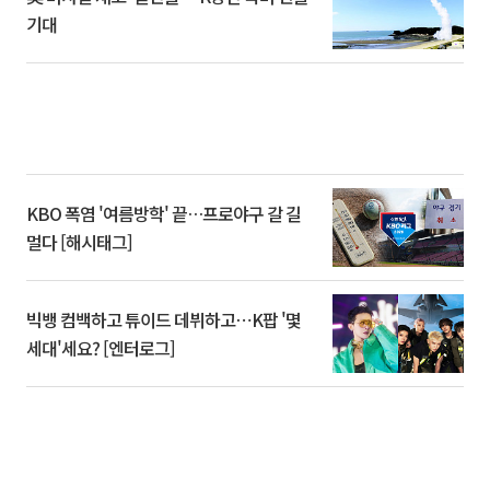
기대
KBO 폭염 '여름방학' 끝…프로야구 갈 길
멀다 [해시태그]
빅뱅 컴백하고 튜이드 데뷔하고⋯K팝 '몇
세대'세요? [엔터로그]