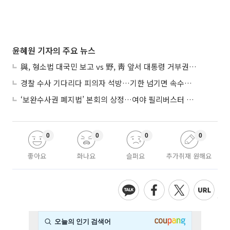
윤혜원 기자의 주요 뉴스
與, 형소법 대국민 보고 vs 野, 靑 앞서 대통령 거부권 촉구
경찰 수사 기다리다 피의자 석방…기한 넘기면 속수무책
‘보완수사권 폐지법’ 본회의 상정…여야 필리버스터 대치
0
0
0
0
좋아요
화나요
슬퍼요
추가취재 원해요