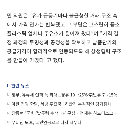
민 의원은 “유가 급등기마다 불균형한 거래 구조 속
에서 가격 전가는 반복됐고 그 부담은 고스란히 중소
플라스틱 업체나 주유소가 짊어져 왔다”며 “가격 결
정 과정의 투명성과 공정성을 확보하고 납품단가와
공급가격이 합리적으로 연동되도록 해 상생협력 구조
를 만들어 가겠다”고 했다.
관련 뉴스
정부, 유류세 인하 폭 확대...경유 10→25%·휘발유 7→15%
이란 전쟁 한달, 서방 주요국 “하반기 본격적인 경기침체 우려”
장동혁 “국힘 ‘밭두렁 수색 TF’ 구성…전재수 하드디스크 찾는다”
무너진 노후, 국민연금으로 다시 세우다