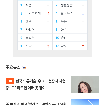
주요뉴스
한국 드론기술, 우크라 전장서 시험
단독
중…“스타트업 여러 곳 참여”
美 미사일 재고 ‘빨간불’…K방산 북미 진출