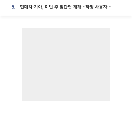
현대차·기아, 이번 주 임단협 재개…하청 사용자성 재심도 ‘변수’
5.