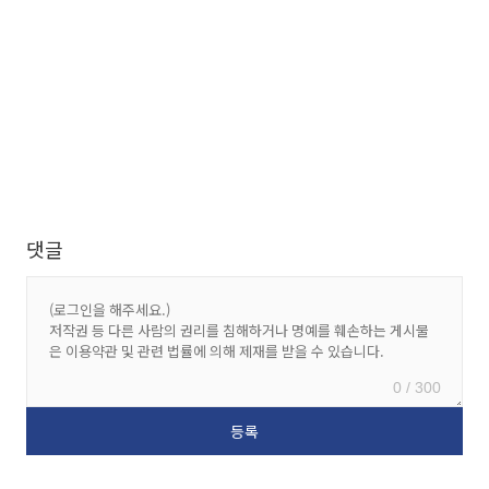
댓글
0 / 300