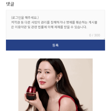
댓글
0 / 300