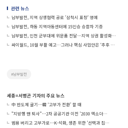
관련 뉴스
남부발전, 지역 상생협력 공로 '삼척시 표창' 영예
남부발전, 하동 지역아동센터에 15인승 승합차 기증
남부발전, 인천 군부대에 위문품 전달⋯지역 상권 활성화 도모
싸이월드, 10월 부활 예고…그러나 핵심 사업안은 ‘추후 공개’
#남부발전
세종=서병곤 기자의 주요 뉴스
中 반도체 굴기⋯韓 ‘고부가 전환’ 할 때
"지방행 땐 퇴사"⋯2차 공공기관 이전 '2030 엑소더스' 뇌관
범용 버리고 고부가로⋯K-석화, 생존 위한 '선택과 집중'