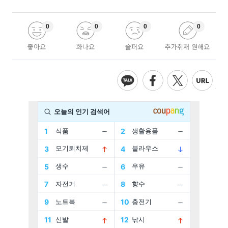
0
0
0
0
좋아요
화나요
슬퍼요
추가취재 원해요