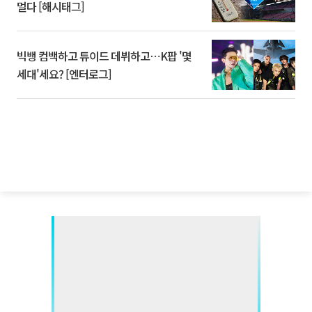
멀다 [해시태그]
빅뱅 컴백하고 튜이드 데뷔하고⋯K팝 '몇
세대'세요? [엔터로그]