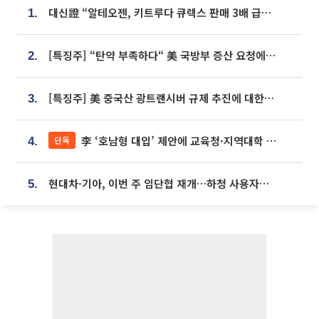
대신證 “알테오젠, 키트루다 큐렉스 판매 3배 급증…목표가 41만원 상향”
1.
[특징주] “탄약 부족하다“ 美 국방부 증산 요청에⋯국내 방산주 급등세
2.
[특징주] 美 중국산 광트랜시버 규제 추진에 대한광통신 등 광통신株 강세
3.
李 ‘호남형 대입’ 제안에 교육청·지역대학 서·논술형 입시 연계 '착수'
단독
4.
현대차·기아, 이번 주 임단협 재개…하청 사용자성 재심도 ‘변수’
5.