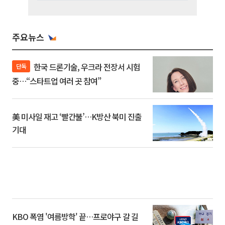
주요뉴스
한국 드론기술, 우크라 전장서 시험
단독
중…“스타트업 여러 곳 참여”
美 미사일 재고 ‘빨간불’…K방산 북미 진출
기대
KBO 폭염 '여름방학' 끝…프로야구 갈 길