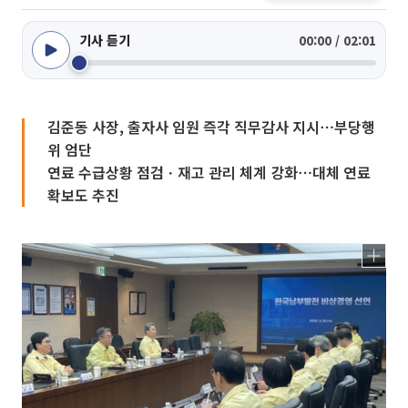
기사 듣기
00:00 / 02:01
김준동 사장, 출자사 임원 즉각 직무감사 지시⋯부당행
위 엄단
연료 수급상황 점검ㆍ재고 관리 체계 강화⋯대체 연료
확보도 추진