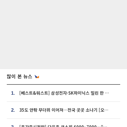
많이 본 뉴스
[베스트&워스트] 삼성전자·SK하이닉스 밀린 한 주…상상인증권은 85% 급등
1.
35도 안팎 무더위 이어져…전국 곳곳 소나기 [오늘 날씨]
2.
[주간증시전망] 다음주 코스피 6000~7000⋯“外人 수급은 정책이 변수”