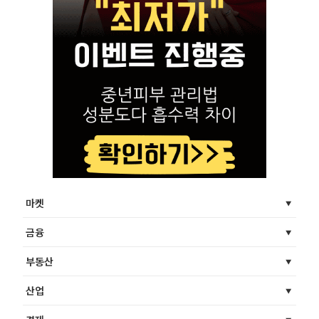
마켓
금융
부동산
산업