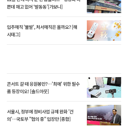
쁜데 재고 없어 ‘발동동’[가보니]
입추매직 '불발', 처서매직은 올까요? [해
시태그]
콘서트 갈 때 응원봉만?⋯'최애' 위한 필수
품 등장이오! [솔드아웃]
서울시, 정부에 정비사업 규제 완화 '건
의'⋯국토부 "협의 중" 입장만 [종합]