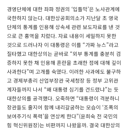
경영단체에 대한 좌파 정권의 ‘입틀막’은 노사관계에
국한하지 않는다. 대한상공회의소가 지난달 초 영국
단체의 통계를 인용해 상속세 관련 보도자료를 낸 것
으로 큰 홍역을 치렀다. 자료 내용이 세밀하지 못한
것으로 드러나자 이 대통령은 이를 “가짜 뉴스”라고
질타했고 대한상의는 곧바로 “외부 통계를 충분히 검
증하지 못한 채 인용해 혼란을 초래한 점에 대해 깊이
사과한다”며 고개를 숙였다. 이러한 사과에도 불구하
고 경제부총리 산업부장관 국세청장 등 정부 고위관
계자들까지 나서 “왜 대통령 심기를 건드렸냐”는 듯
대한상의를 공격했다. 오죽하면 “대통령이 격분하니
장관들도 줄지어 함께 내리갈굼하는 모습이 ‘조폭의
보여주기식 폭력’을 연상케 한다”(윤희숙 전 국민의
힘 혁신위원장)는 비판까지 나왔을까. 결국 대한상의