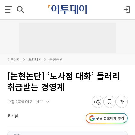
이투데이
오피니언
논현논단
[논현논단] ‘노사정 대화’ 들러리
취급받는 경영계
수정 2026-04-21 14:11
윤기설
구글 선호매체 추가