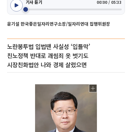
기사 듣기
00:00 / 05:33
윤기설 한국좋은일자리연구소장/일자리연대 집행위원장
노란봉투법 입법땐 사실성 ‘입틀막’
친노정책 반대로 괘씸죄 옷 벗기도
시장친화법안 나와 경제 살렸으면