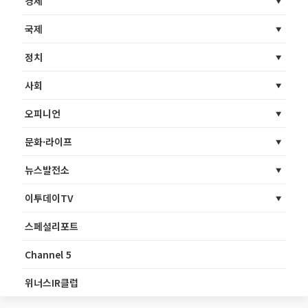
경제
국제
정치
사회
오피니언
문화·라이프
뉴스발전소
이투데이TV
스페셜리포트
Channel 5
위너스IR클럽