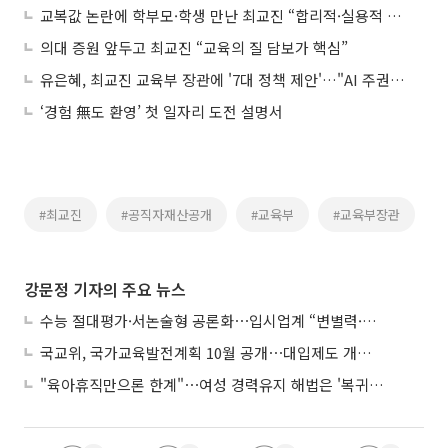
교복값 논란에 학부모·학생 만난 최교진 “합리적·실용적 교복 문화 만들 것”
의대 증원 앞두고 최교진 “교육의 질 담보가 핵심”
유은혜, 최교진 교육부 장관에 '7대 정책 제안'…"AI 주권·수능 자격고사화" 촉구
‘경험 無도 환영’ 첫 일자리 도전 설명서
#최교진
#공직자재산공개
#교육부
#교육부장관
강문정 기자의 주요 뉴스
수능 절대평가·서논술형 공론화⋯입시업계 “변별력·사교육 대책 먼저”
국교위, 국가교육발전계획 10월 공개⋯대입제도 개편 공론화 추진
"육아휴직만으론 한계"⋯여성 경력유지 해법은 '복귀 후 유연근무’