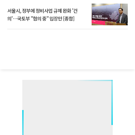
서울시, 정부에 정비사업 규제 완화 '건
의'⋯국토부 "협의 중" 입장만 [종합]