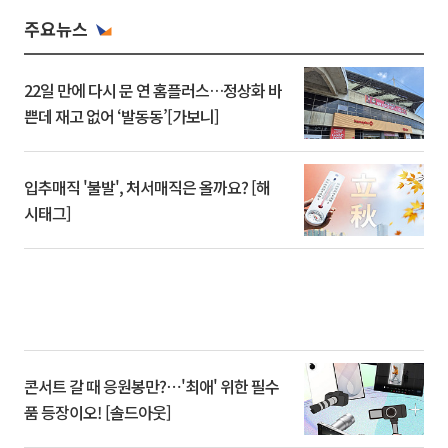
주요뉴스
22일 만에 다시 문 연 홈플러스…정상화 바
쁜데 재고 없어 ‘발동동’[가보니]
입추매직 '불발', 처서매직은 올까요? [해
시태그]
콘서트 갈 때 응원봉만?⋯'최애' 위한 필수
품 등장이오! [솔드아웃]