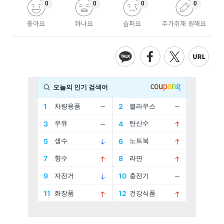
0
0
0
0
좋아요
화나요
슬퍼요
추가취재 원해요