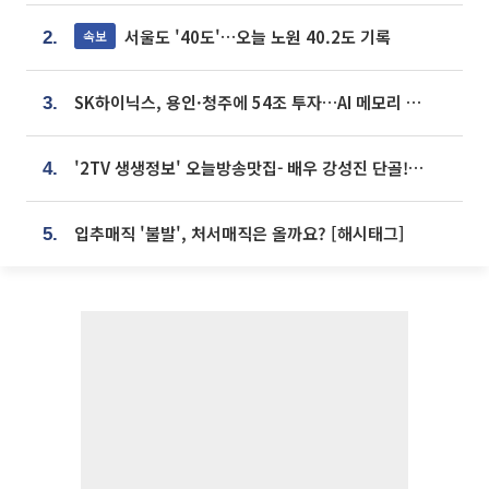
서울도 '40도'…오늘 노원 40.2도 기록
속보
2.
SK하이닉스, 용인·청주에 54조 투자…AI 메모리 생산기지 키운다
3.
'2TV 생생정보' 오늘방송맛집- 배우 강성진 단골! 쌀국수ㆍ푸팟퐁 커리 맛집 '블○○○'
4.
입추매직 '불발', 처서매직은 올까요? [해시태그]
5.