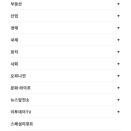
부동산
산업
경제
국제
정치
사회
오피니언
문화·라이프
뉴스발전소
이투데이TV
스페셜리포트