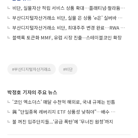
비단, 실물자산 적립 서비스 상품 확대…플래티넘·팔라듐 추가
부산디지털자산거래소 비단, 실물 은 상품 ‘e은’ 실버바 인도 완료
부산디지털자산거래소 비단, 최대주주 변경 완료…RWA 확장 본격화
블랙록 토큰화 MMF, 유럽 시장 진출∙∙∙스테이블코인 확장
#부산디지털자산거래소
#비단
박정호 기자의 주요 뉴스
'코인 엑소더스' 매달 수천억 해외로, 국내 규제는 빈틈
與 "단일종목 레버리지 ETF 상품성 낮춰야"…배수 조정안도 거론
불 꺼진 입주단지들...‘공급 폭탄’에 ‘무너진 원청’까지