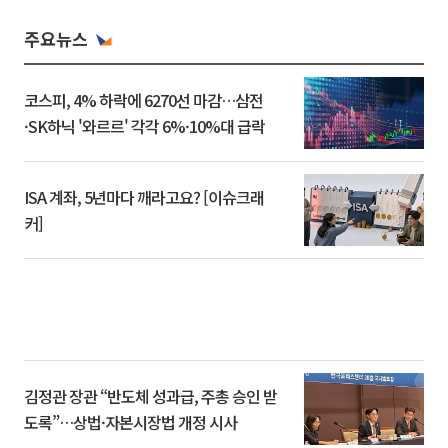
주요뉴스
코스피, 4% 하락에 6270선 마감…삼전
·SK하닉 '와르르' 각각 6%·10%대 급락
ISA 계좌, 5년마다 깨라고요? [이슈크래
커]
김정관 장관 “반도체 성과급, 주총 승인 받
도록”…상법·자본시장법 개정 시사