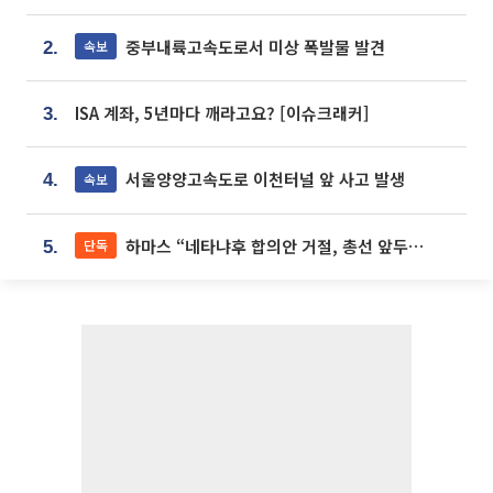
중부내륙고속도로서 미상 폭발물 발견
속보
2.
ISA 계좌, 5년마다 깨라고요? [이슈크래커]
3.
서울양양고속도로 이천터널 앞 사고 발생
속보
4.
하마스 “네타냐후 합의안 거절, 총선 앞두고 시간 끌기”
단독
5.