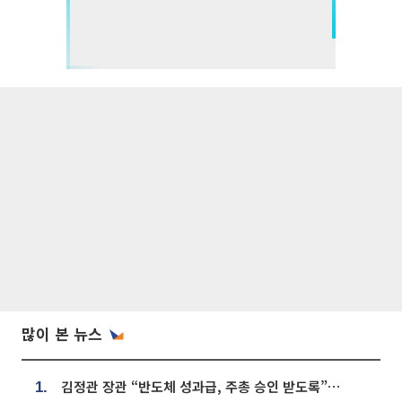
많이 본 뉴스
김정관 장관 “반도체 성과급, 주총 승인 받도록”…상법·자본시장법 개정 시사
1.