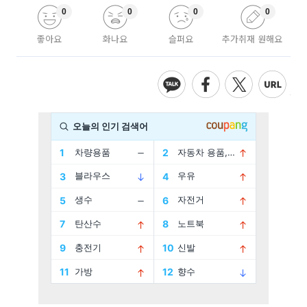
0
0
0
0
좋아요
화나요
슬퍼요
추가취재 원해요