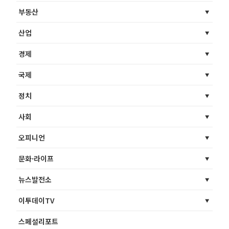
부동산
산업
경제
국제
정치
사회
오피니언
문화·라이프
뉴스발전소
이투데이TV
스페셜리포트