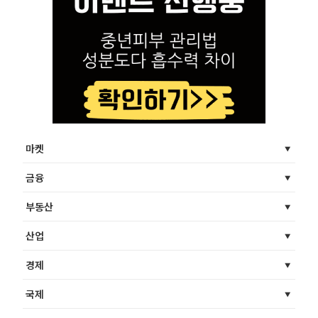
마켓
금융
부동산
산업
경제
국제