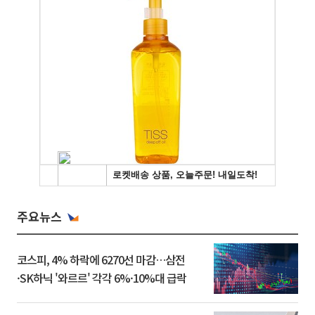
주요뉴스
코스피, 4% 하락에 6270선 마감…삼전
·SK하닉 '와르르' 각각 6%·10%대 급락