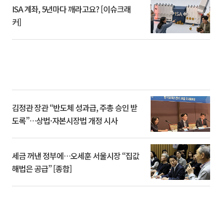
ISA 계좌, 5년마다 깨라고요? [이슈크래
커]
김정관 장관 “반도체 성과급, 주총 승인 받
도록”…상법·자본시장법 개정 시사
세금 꺼낸 정부에…오세훈 서울시장 “집값
해법은 공급” [종합]