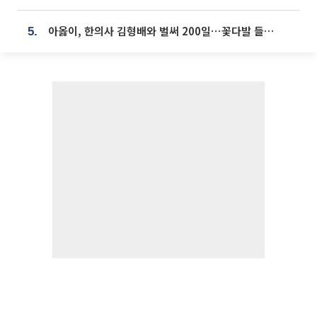
아옳이, 한의사 김형배와 벌써 200일⋯꽃다발 들고 "프러포즈 아냐"
5.