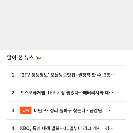
많이 본 뉴스
'2TV 생생정보' 오늘방송맛집- 결정적 한 수, 3종 메밀면! 메밀 소바 맛집 '의○○○○'
1.
포스코퓨처엠, LFP 시장 뚫었다…배터리사와 대규모 장기 공급 합의
2.
더딘 PF 정리 돌파구 찾는다…금감원, 1년 반 만에 매각설명회 재개
단독
3.
KBO, 폭염 대책 발표⋯11일부터 리그 개시ㆍ경기 오후 7시 시작
4.