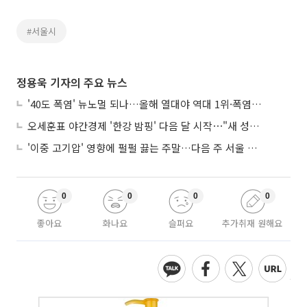
#서울시
정용욱 기자의 주요 뉴스
'40도 폭염' 뉴노멀 되나…올해 열대야 역대 1위·폭염일수 평년 3배 넘어
오세훈표 야간경제 '한강 밤핑' 다음 달 시작⋯"새 성장동력 만들 것"
'이중 고기압' 영향에 펄펄 끓는 주말…다음 주 서울 포함 서쪽이 더 덥다
0
0
0
0
좋아요
화나요
슬퍼요
추가취재 원해요