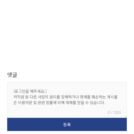
댓글
0 / 300