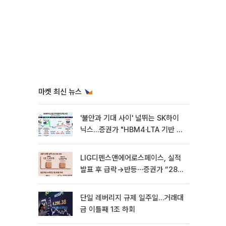
마켓 최신 뉴스
'불안과 기대 사이' 널뛰는 SK하이
닉스…증권가 "HBM4·LTA 기반 펀
터멘털 견고"
LIG디펜스앤에어로스페이스, 실적
발표 후 급락→반등⋯증권가 “28년
까지 튼튼”
단일 레버리지 규제 일주일…거래대
금 이틀째 1조 하회