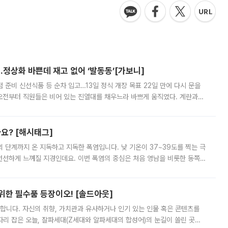
…정상화 바쁜데 재고 없어 ‘발동동’[가보니]
준비 신선식품 등 순차 입고…13일 정식 개장 목표 22일 만에 다시 문을
오전부터 직원들은 비어 있는 진열대를 채우느라 바쁘게 움직였다. 계란과
리를 잡기 시작했지만, 매장 곳곳엔 여전히 텅 빈 매대가 먼저 눈에 들어왔
까요? [해시태그]
’의 단계까지 온 지독하고 지독한 폭염입니다. 낮 기온이 37~39도를 찍는 극
 선선하게 느껴질 지경인데요. 이번 폭염의 중심은 처음 영남을 비롯한 동쪽
 북서풍이 산맥을 넘어 영남 쪽으로 내려오면서 뜨겁고 건조해졌는데요.
 위한 필수품 등장이오! [솔드아웃]
합니다. 자신의 취향, 가치관과 유사하거나 인기 있는 인물 혹은 콘텐츠를
'가 자리 잡은 오늘, 잘파세대(Z세대와 알파세대의 합성어)의 눈길이 쏠린 곳은