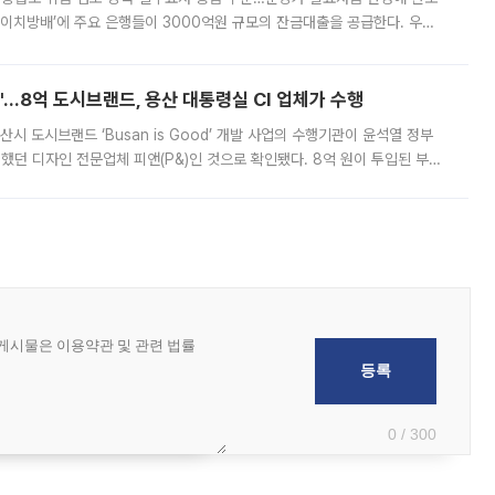
에이치방배’에 주요 은행들이 3000억원 규모의 잔금대출을 공급한다. 우리
하고 있어 향후 공급 규모가 늘어날 전망이다. 7일 금융권에 따르면 KB국
od'…8억 도시브랜드, 용산 대통령실 CI 업체가 수행
시 도시브랜드 ‘Busan is Good’ 개발 사업의 수행기관이 윤석열 정부
여했던 디자인 전문업체 피앤(P&)인 것으로 확인됐다. 8억 원이 투입된 부산
 부족과 디자인 정체성 논란에 휩싸였던 만큼, 사업 선정 과정과 결과물에
0 / 300