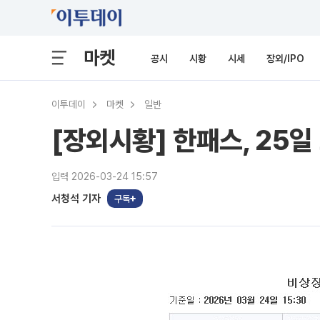
마켓
공시
시황
시세
장외/IPO
이투데이
마켓
일반
[장외시황] 한패스, 25일
입력 2026-03-24 15:57
서청석 기자
구독