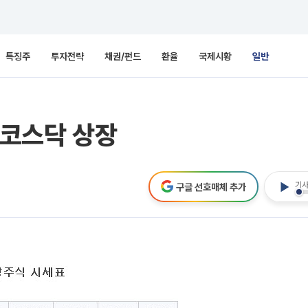
특징주
투자전략
채권/펀드
환율
국제시황
일반
 코스닥 상장
기사
구글 선호매체 추가