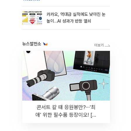
카카오, 역대급 실적에도 낮아진 눈
높이…AI 성과가 반등 열쇠
뉴스발전소
콘서트 갈 때 응원봉만?⋯'최
애' 위한 필수품 등장이오! [솔
드아웃]