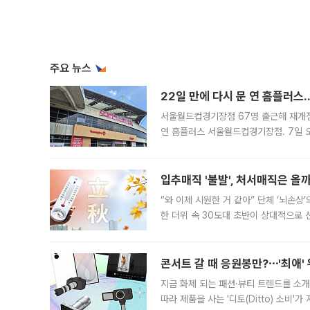
주요 뉴스
22일 만에 다시 문 연 홈플러스
서울월드컵경기장점 67명 출근해 재개점 
연 홈플러스 서울월드컵경기장점. 7일 
우유, 과일 같은 신선식품이 차근차근 자
입추매직 '불발', 처서매직은 올
“와 이제 시원한 거 같아” 단체 ‘뇌손상
한 더위 속 30도대 초반이 상대적으로
지역에 있었습니다. 7월 말에는 서풍과
콘서트 갈 때 응원봉만?⋯'최애'
지금 화제 되는 패션·뷰티 트렌드를 소개
따라 제품을 사는 '디토(Ditto) 소비