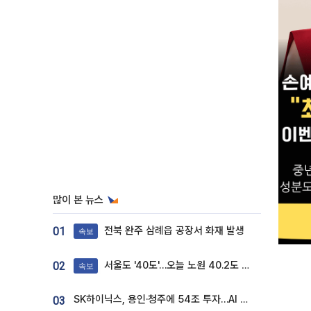
많이 본 뉴스
전북 완주 삼례읍 공장서 화재 발생
01
속보
서울도 '40도'…오늘 노원 40.2도 기록
02
속보
SK하이닉스, 용인·청주에 54조 투자…AI 메모리 생산기지 키운다
03