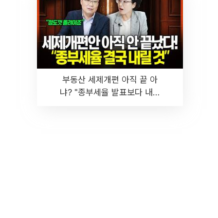
부동산 세제개편 아직 끝 아
냐? "종부세율 발표보다 내릴
것" 장기거주·양도세 전망 I 집
땅지성 I 김인만, 진미윤