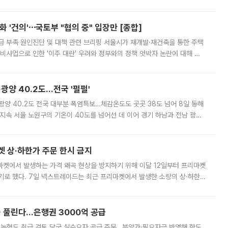
리는 공연장. 응원봉만큼이나 눈에 띄는 게 있습니다. 공연이 시작되기
 '건의'⋯국토부 "협의 중" 입장만 [종합]
급 부족 원인진단 및 대책 관련 브리핑 서울시가 재개발·재건축을 통한 주택
비사업으로 인한 '이주 대란' 우려와 정부와의 정책 엇박자 논란에 대해 정
실장은 2031년까지 31만 가구 착공 목표에 차질이 없다는 입장이나,
·광양 40.2도…전국 '펄펄'
·광양 40.2도 전국 대부분 폭염특보…체감온도도 곳곳 38도 넘어 8일 동해
지속 서울 노원구의 기온이 40도를 넘어선 데 이어 경기 하남과 전남 광양
. 전국 대부분 지역에 폭염특보가 내려진 가운데 곳곳에서 39~40도 안팎
켓 상·하한가 주문 한시 금지
마켓에서 발생하는 가격 왜곡 현상을 방지하기 위해 이달 12일부터 프리마켓
기로 했다. 7일 넥스트레이드는 최근 프리마켓에서 발생한 소량의 상·하한
, 주문 오류로 인한 가격 급등락을 최소화하기 위한 비상 대응방안을 발표
 풀린다…은행권 3000억 공급
리·농협도 취급 검토 당국 실수요자 공급 주문…분양가·필요자금 반영해 한도