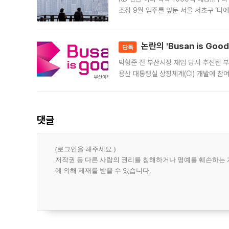
조정 9월 입주를 앞둔 서울 서초구 ‘디
은행과 NH농협은행도 대출 취급을 검토
민은행
논란의 'Busan is Go
단독
박형준 전 부산시장 재임 당시 추진된 부산
용산 대통령실 상징체계(CI) 개발에 참
도시브랜드 사업이 공개 이후 시민 공감
댓글