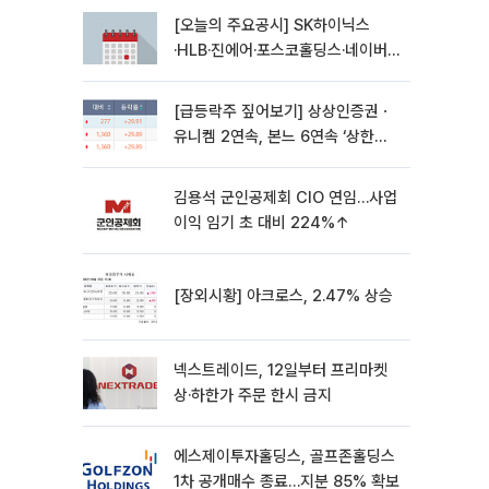
[오늘의 주요공시] SK하이닉스
·HLB·진에어·포스코홀딩스·네이버·
대우건설 등
[급등락주 짚어보기] 상상인증권ㆍ
유니켐 2연속, 본느 6연속 ‘상한
가’⋯M&A 훈풍 분 증시
김용석 군인공제회 CIO 연임…사업
이익 임기 초 대비 224%↑
[장외시황] 아크로스, 2.47% 상승
넥스트레이드, 12일부터 프리마켓
상·하한가 주문 한시 금지
에스제이투자홀딩스, 골프존홀딩스
1차 공개매수 종료…지분 85% 확보