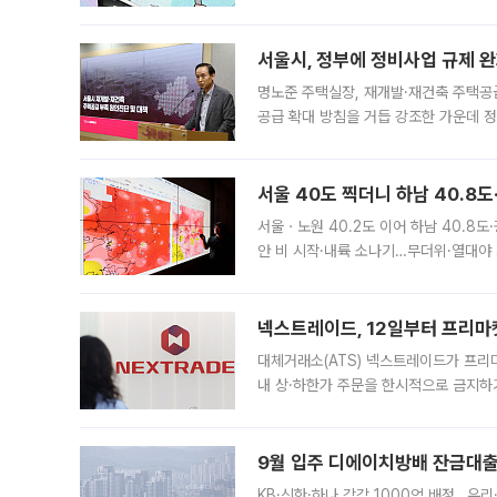
어디일까요? 아이돌 콘서트 시작을 기다
서울시, 정부에 정비사업 규제 완화
명노준 주택실장, 재개발·재건축 주택공
공급 확대 방침을 거듭 강조한 가운데 정
면 반박하고 나섰다. 명노준 서울시 주택
서울 40도 찍더니 하남 40.8도
서울ㆍ노원 40.2도 이어 하남 40.8도
안 비 시작·내륙 소나기…무더위·열대야 
에서도 40도를 웃도는 기온이 관측됐다
의 극심한
넥스트레이드, 12일부터 프리마
대체거래소(ATS) 넥스트레이드가 프리
내 상·하한가 주문을 한시적으로 금지하
가 체결 사례와 관련해 설명자료를 내고
9월 입주 디에이치방배 잔금대출
KB·신한·하나 각각 1000억 배정…우