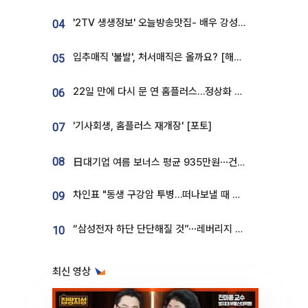
'2TV 생생정보' 오늘방송맛집- 배우 강성진 단골! 쌀국수ㆍ푸팟퐁 커리 맛집 '블○○○'
04
입추매직 '불발', 처서매직은 올까요? [해시태그]
05
22일 만에 다시 문 연 홈플러스…정상화 바쁜데 재고 없어 ‘발동동’[가보니]
06
'기사회생, 홈플러스 재개장' [포토]
07
08
日대기업 여름 보너스 평균 935만원⋯건설회사 1800만 넘어
차인표 "동생 구강암 투병…떠나보낼 때 가장 힘들었다”
09
“삼성전자 하단 단단해질 것”⋯레버리지 규제에 쏠림 완화 [찐코노미]
10
최신 영상